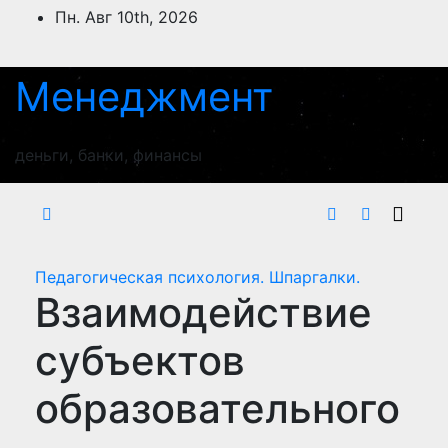
Перейти
Пн. Авг 10th, 2026
к
содержимому
Менеджмент
деньги, банки, финансы
Педагогическая психология. Шпаргалки.
Взаимодействие
субъектов
образовательного