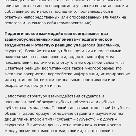
влияние, его активное восприятие и усвоение воспитанником и
собственную активность последнего, проявляющуюся в
ответных непосредственных или опосредованных влияниях на
педагога и на самого себя (самовоспитание).
Педагогическое взаимодействие всегда имеет два
взаимообусловленных компонента – педагогическое
воздействие и ответную реакцию учащегося
(школьника,
студента). Воздействия могут быть прямыми и косвенными,
различаться по направленности, содержанию и формам
предъявления, наличию или отсутствию обратной связи и т. п.
Ответные реакции воспитанников также многообразны: это
активное восприятие, переработка информации, игнорирование
или противодействие, эмоциональные переживания или
безразличие, поступки и т. п.
Целостную структуру взаимодействия студентов и
преподавателей образуют
субъект-объектные и субъект-
субъектные отношения
. Первый тип взаимоотношений («субъект
объект») характеризует отношение студента к изучаемой им
дисциплине, второй тип («субъект – субъект») – к другим
студентам. В системе данных отношений важна взаимосвязь
между всеми ее компонентами, такими, как отношение