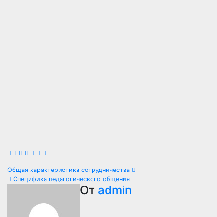
Навигация
Общая характеристика сотрудничества
Специфика педагогического общения
по
От
admin
записям