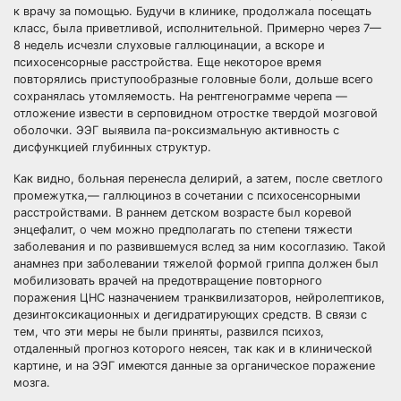
к врачу за помощью. Будучи в клинике, продолжала посещать
класс, была приветливой, исполнительной. Примерно через 7—
8 недель исчезли слуховые галлюцинации, а вскоре и
психосенсорные расстройства. Еще некоторое время
повторялись приступообразные головные боли, дольше всего
сохранялась утомляемость. На рентгенограмме черепа —
отложение извести в серповидном отростке твердой мозговой
оболочки. ЭЭГ выявила па-роксизмальную активность с
дисфункцией глубинных структур.
Как видно, больная перенесла делирий, а затем, после светлого
промежутка,— галлюциноз в сочетании с психосенсорными
расстройствами. В раннем детском возрасте был коревой
энцефалит, о чем можно предполагать по степени тяжести
заболевания и по развившемуся вслед за ним косоглазию. Такой
анамнез при заболевании тяжелой формой гриппа должен был
мобилизовать врачей на предотвращение повторного
поражения ЦНС назначением транквилизаторов, нейролептиков,
дезинтоксикационных и дегидратирующих средств. В связи с
тем, что эти меры не были приняты, развился психоз,
отдаленный прогноз которого неясен, так как и в клинической
картине, и на ЭЭГ имеются данные за органическое поражение
мозга.