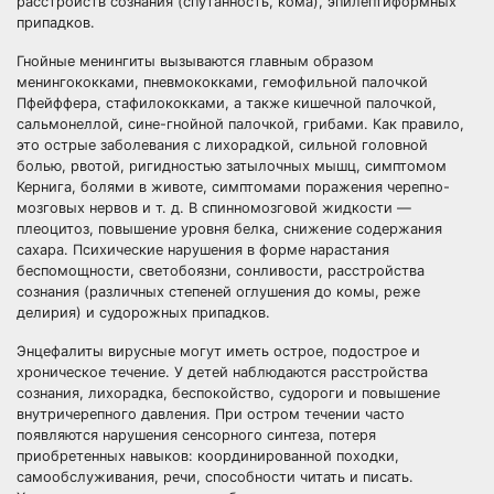
расстройств сознания (спутанность, кома), эпилептиформных
припадков.
Гнойные менингиты вызываются главным образом
менингококками, пневмококками, гемофильной палочкой
Пфейффера, стафилококками, а также кишечной палочкой,
сальмонеллой, сине-гнойной палочкой, грибами. Как правило,
это острые заболевания с лихорадкой, сильной головной
болью, рвотой, ригидностью затылочных мышц, симптомом
Кернига, болями в животе, симптомами поражения черепно-
мозговых нервов и т. д. В спинномозговой жидкости —
плеоцитоз, повышение уровня белка, снижение содержания
сахара. Психические нарушения в форме нарастания
беспомощности, светобоязни, сонливости, расстройства
сознания (различных степеней оглушения до комы, реже
делирия) и судорожных припадков.
Энцефалиты вирусные могут иметь острое, подострое и
хроническое течение. У детей наблюдаются расстройства
сознания, лихорадка, беспокойство, судороги и повышение
внутричерепного давления. При остром течении часто
появляются нарушения сенсорного синтеза, потеря
приобретенных навыков: координированной походки,
самообслуживания, речи, способности читать и писать.