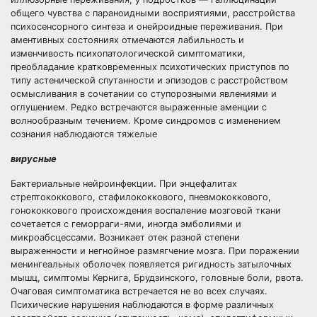
общего чувства с параноидными восприятиями, расстройства
психосенсорного синтеза и онейроидные переживания. При
аментивных состояниях отмечаются лабильность и
изменчивость психопатологической симптоматики,
преобладание кратковременных психотических приступов по
типу астенической спутанности и эпизодов с расстройством
осмысливания в сочетании со ступорозными явлениями и
оглушением. Редко встречаются выраженные аменции с
волнообразным течением. Кроме синдромов с изменением
сознания наблюдаются тяжелые
вирусные
Бактериальные нейроинфекции. При энцефалитах
стрептококкового, стафилококкового, пневмококкового,
гонококкового происхождения воспаление мозговой ткани
сочетается с геморраги-ями, иногда эмболиями и
микроабсцессами. Возникает отек разной степени
выраженности и негнойное размягчение мозга. При поражении
менингеальных оболочек появляется ригидность затылочных
мышц, симптомы Кернига, Брудзинского, головные боли, рвота.
Очаговая симптоматика встречается не во всех случаях.
Психические нарушения наблюдаются в форме различных