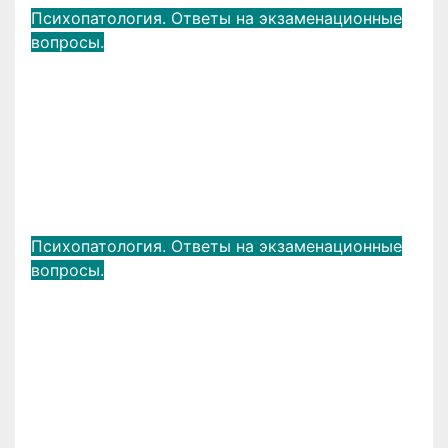
Психопатология. Ответы на экзаменационные
вопросы.
Синдромы двигательных
расстройств. Варианты
ступорозных состояний,
двигательного возбуждения.
Особенности у детей.
Авг 15, 2019
admin
Психопатология. Ответы на экзаменационные
вопросы.
Неврозы. Определение.
Классификация. Основные
клинические проявления.
Лечение.
Авг 15, 2019
admin