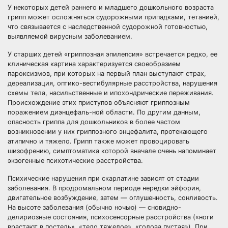
У некоторых детей раннего и младшего дошкольного возраста
грипп может осложняться судорожными припадками, тетанией,
что связывается с наследственной судорожной готовностью,
выявляемой вирусным заболеванием.
У старших детей «гриппозная эпилепсия» встречается редко, ее
клиническая картина характеризуется своеобразием
пароксизмов, при которых на первый план выступают страх,
дереализация, оптико-вестибулярные расстройства, нарушения
схемы тела, насильственные и ипохондрические переживания.
Происхождение этих приступов объясняют гриппозным
поражением диэнцефаль-ной области. По другим данным,
опасность гриппа для дошкольников в более частом
возникновении у них гриппозного энцефалита, протекающего
атипично и тяжело. Грипп также может провоцировать
шизофрению, симптоматика которой вначале очень напоминает
экзогенные психотические расстройства.
Психические нарушения при скарлатине зависят от стадии
заболевания. В продромальном периоде нередки эйфория,
двигательное возбуждение, затем — оглушенность, сонливость.
На высоте заболевания (обычно ночью) — сновидно-
делириозные состояния, психосенсорные расстройства («ноги
врастают в постель», «тело тяжелое», «голова пустая»). При