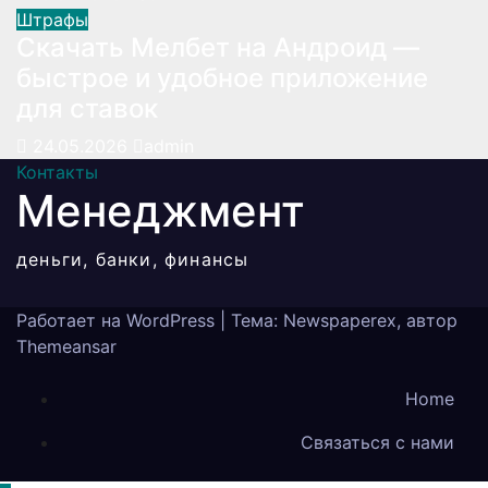
Штрафы
Скачать Мелбет на Андроид —
быстрое и удобное приложение
для ставок
24.05.2026
admin
Контакты
Менеджмент
деньги, банки, финансы
Работает на WordPress
|
Тема: Newspaperex, автор
Themeansar
Home
Связаться с нами