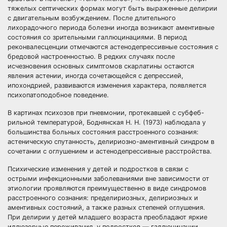
тяжелых септических формах могут быть выраженные делирии
с двигательным возбуждением. После длительного
лихорадочного периода болезни иногда возникают аментивные
состояния со зрительными галлюцинациями. В период
реконвалесценции отмечаются астенодепрессивные состояния с
бредовой настроенностью. В редких случаях после
исчезновения основных симптомов скарлатины остаются
явления астении, иногда сочетающейся с депрессией,
ипохондрией, развиваются изменения характера, появляется
психопатоподобное поведение.
В картинах психозов при пневмонии, протекавшей с субфеб-
рильной температурой, Боднянская Н. Н. (1973) наблюдала у
большинства больных состояния расстроенного сознания:
астеническую спутанность, делириозно-аментивный синдром в
сочетании с оглушением и астенодепрессивные расстройства.
Психические изменения у детей и подростков в связи с
острыми инфекционными заболеваниями вне зависимости от
этиологии проявляются преимущественно в виде синдромов
расстроенного сознания: пределириозных, делириозных и
аментивных состояний, а также разных степеней оглушения.
При делирии у детей младшего возраста преобладают яркие
иллюзорные переживания, у подростков — галлюцинации