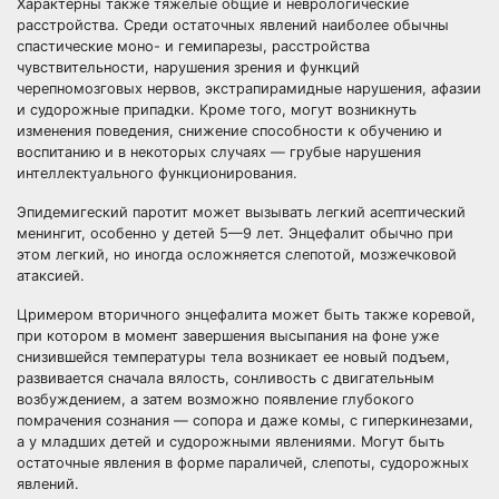
Характерны также тяжелые общие и неврологические
расстройства. Среди остаточных явлений наиболее обычны
спастические моно- и гемипарезы, расстройства
чувствительности, нарушения зрения и функций
черепномозговых нервов, экстрапирамидные нарушения, афазии
и судорожные припадки. Кроме того, могут возникнуть
изменения поведения, снижение способности к обучению и
воспитанию и в некоторых случаях — грубые нарушения
интеллектуального функционирования.
Эпидемигеский паротит может вызывать легкий асептический
менингит, особенно у детей 5—9 лет. Энцефалит обычно при
этом легкий, но иногда осложняется слепотой, мозжечковой
атаксией.
Цримером вторичного энцефалита может быть также коревой,
при котором в момент завершения высыпания на фоне уже
снизившейся температуры тела возникает ее новый подъем,
развивается сначала вялость, сонливость с двигательным
возбуждением, а затем возможно появление глубокого
помрачения сознания — сопора и даже комы, с гиперкинезами,
а у младших детей и судорожными явлениями. Могут быть
остаточные явления в форме параличей, слепоты, судорожных
явлений.