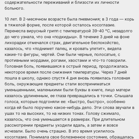
содержательности переживаний и близости их личности
больного.
10 лет. В 2-месячном возрасте была пневмония; в 3 года — корь
в тяжелой форме, после которой осталось косоглазие.
Перенесла вирусный грипп с температурой 39-40 °С, незадолго
до чего узнала, что она «подкидыш». В течение 3 дней на фоне
лихорадки отмечался страх, двигательное беспокойство,
казалось, что «поднимет палец, и кровать улетит», видела
какие-то фигуры, чертей. Они были черные, полосатые, с
противными мордами, рогами, хвостами и что-то говорили.
Головная боль, появившаяся в острый период, продолжалась
некоторое время после снижения температуры. Через 7 дней
пошла в школу, однако спустя 4 дня вновь появилась головная
боль, окружающие предметы стали восприниматься
уменьшенными, маленькими были буквы в книге, лицо матери
казалось удлиненным, ее глаза превращались в точки. Слышала
голоса, которые подгоняли ее: «Быстро, быстро», особенно
когда ей было поручено какое-нибудь дело. Эти слова звучали в
ушах то на высоких, то на низких тонах. Голову сжимало,
казалось, что она уменьшается в размерах. При длительном
рассмотрении предметы уходили вдаль, а затем и вовсе
исчезали. Было очень страшно. В это время усилилось
косоглазие. Понимала свое болезненное состояние, обращалась