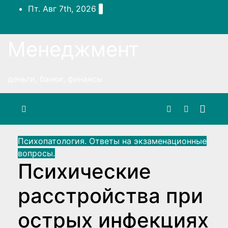
Перейти
Пт. Авг 7th, 2026
к
содержимому
Менеджмент
деньги, банки, финансы
Психопатология. Ответы на экзаменационные
вопросы.
Психические
расстройства при
острых инфекциях