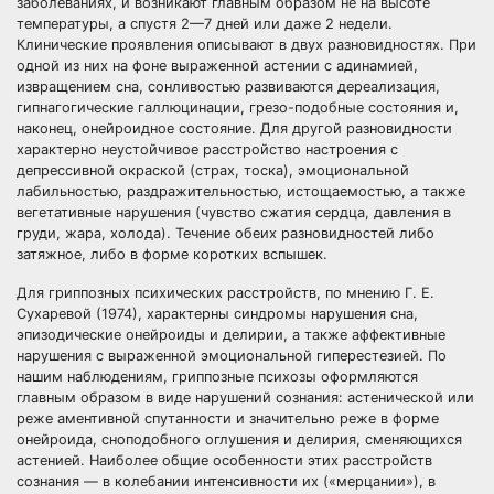
заболеваниях, и возникают главным образом не на высоте
температуры, а спустя 2—7 дней или даже 2 недели.
Клинические проявления описывают в двух разновидностях. При
одной из них на фоне выраженной астении с адинамией,
извращением сна, сонливостью развиваются дереализация,
гипнагогические галлюцинации, грезо-подобные состояния и,
наконец, онейроидное состояние. Для другой разновидности
характерно неустойчивое расстройство настроения с
депрессивной окраской (страх, тоска), эмоциональной
лабильностью, раздражительностью, истощаемостью, а также
вегетативные нарушения (чувство сжатия сердца, давления в
груди, жара, холода). Течение обеих разновидностей либо
затяжное, либо в форме коротких вспышек.
Для гриппозных психических расстройств, по мнению Г. Е.
Сухаревой (1974), характерны синдромы нарушения сна,
эпизодические онейроиды и делирии, а также аффективные
нарушения с выраженной эмоциональной гиперестезией. По
нашим наблюдениям, гриппозные психозы оформляются
главным образом в виде нарушений сознания: астенической или
реже аментивной спутанности и значительно реже в форме
онейроида, сноподобного оглушения и делирия, сменяющихся
астенией. Наиболее общие особенности этих расстройств
сознания — в колебании интенсивности их («мерцании»), в