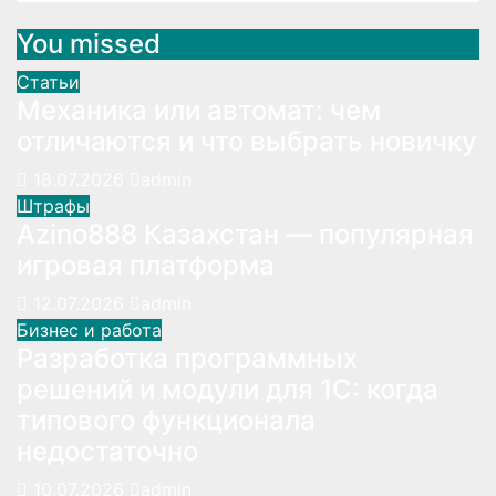
You missed
Статьи
Механика или автомат: чем
отличаются и что выбрать новичку
18.07.2026
admin
Штрафы
Azino888 Казахстан — популярная
игровая платформа
12.07.2026
admin
Бизнес и работа
Разработка программных
решений и модули для 1С: когда
типового функционала
недостаточно
10.07.2026
admin