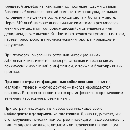
Клещевой энцефалит, как правило, протекает двумя фазами.
Вначале наблюдается резкий подъем температуры, сильные
головные и мышечные боли, иногда рвота и боли в животе.
Через 310 дней на фоне аналогичных симптомов развивается
менингоэн-цефалит, сопровождающийся оглушением или
делирием, реже аменцией. Часто встречаются тремор, нистагм,
парезы, расстройства мочеиспускания, экстрапирамидные
нарушения.
При психозах, вызванных острыми инфекционными
заболеваниями, имеется непосредственная и тесная связь
психических изменений с инфекцией, а также и благоприятный
прогноз.
При всех острых инфекционных заболеваниях
— гриппе,
малярии, тифах и многих других — иногда наблюдаются
психозы. Встречаются они также при инфекциях с хроническим
течением (туберкулез, ревматизм).
При острых инфекционных заболеваниях чаще всего
наблюдаются делириозные состояния.
Давно подмечено, что
это нарушение психики при острых инфекциях чаще возникает у
лиц, страдающих алкоголизмом или перенесших в прошлом