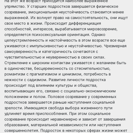
На этот же возраст приходится наиболее выраженное
упрямство. У старших подростков завершается физическое
созревание, эмоциональная неустойчивость становится менее
выраженной. Их волнует право на самостоятельность, они ищут
свое место в жизни. Происходит дифференциация
способностей, интересов, вырабатывается мировоззрение,
определяется психосексуальная ориентация. Однако
целеустремленность и настойчивость в этом возрасте все еще
уживаются с импульсивностью и неустойчивостью. Чрезмерная
самоуверенность и категоричность сочетаются с
чувствительностью и неуверенностью в своих силах.
Стремление к широким контактам уживается с желанием быть
в одиночестве, бесцеремонность со стеснительностью,
романтизм с прагматизмом и цинизмом, потребность в
нежности с садизмом. Развитие личности подростка
происходит под влиянием культуры и общества,
воспитывающих его, связано с социально-экономическим
положением и полом. Половое созревание у современных
подростков завершается раньше наступления социальной
зрелости. Имеющаяся свобода выбора жизненного пути
удлиняет время приспособления. При этом социальное
созревание происходит неравномерно и зависит от завершения
образования, материальной независимости или наступления
совершеннолетия. Подросток в некоторых сферах жизни может