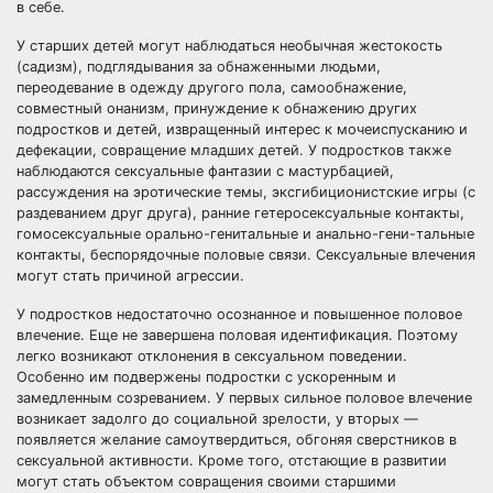
в себе.
У старших детей могут наблюдаться необычная жестокость
(садизм), подглядывания за обнаженными людьми,
переодевание в одежду другого пола, самообнажение,
совместный онанизм, принуждение к обнажению других
подростков и детей, извращенный интерес к мочеиспусканию и
дефекации, совращение младших детей. У подростков также
наблюдаются сексуальные фантазии с мастурбацией,
рассуждения на эротические темы, эксгибиционистские игры (с
раздеванием друг друга), ранние гетеросексуальные контакты,
гомосексуальные орально-генитальные и анально-гени-тальные
контакты, беспорядочные половые связи. Сексуальные влечения
могут стать причиной агрессии.
У подростков недостаточно осознанное и повышенное половое
влечение. Еще не завершена половая идентификация. Поэтому
легко возникают отклонения в сексуальном поведении.
Особенно им подвержены подростки с ускоренным и
замедленным созреванием. У первых сильное половое влечение
возникает задолго до социальной зрелости, у вторых —
появляется желание самоутвердиться, обгоняя сверстников в
сексуальной активности. Кроме того, отстающие в развитии
могут стать объектом совращения своими старшими