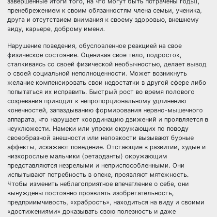
завершенные итоги того, на что могут быть потрачены годы),
пренебрежением к своим обязанностям члена семьи, ученика,
друга и отсутствием внимания к своему здоровью, внешнему
виду, карьере, доброму имени.
Нарушение поведения, обусловленное реакцией на свое
физическое состояние. Оценивая свое тело, подросток,
сталкиваясь со своей физической необычностью, делает вывод
о своей социальной неполноценности. Может возникнуть
желание компенсировать свои недостатки в другой сфере либо
попытаться их исправить. Быстрый рост во время полового
созревания приводит к непропорциональному удлинению
конечностей, запаздыванию формирования нервно-мышечного
аппарата, что нарушает координацию движений и проявляется в
неуклюжести. Намеки или упреки окружающих по поводу
своеобразной внешности или неловкости вызывают бурные
аффекты, искажают поведение. Отстающие в развитии, худые и
низкорослые мальчики (ретарданты) окружающим
представляются незрелыми и неприспособленными. Они
испытывают потребность в опеке, проявляют мятежность.
Чтобы изменить неблагоприятное впечатление о себе, они
вынуждены постоянно проявлять изобретательность,
предприимчивость, «храбрость», находиться на виду и своими
«достижениями» доказывать свою полезность и даже