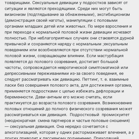
товарищами. Сексуальные девиации у подростков зависят от
ситуации и являются преходящими. Среди них могут быть
визионизм (подглядывание за обнаженными), эксгибиционизм
(демонстрация своей наготы), манипуляции с половыми
органами младших детей или животных. По мере взросления и
при переходе к нормальной половой жизни девиации исчезают
полностью. При неблагоприятных случаях они стаювятся дурной
привычкой и сохраняются наряду с нормальным ;ексуальным
поведением или возобновляются при отсутствии нормальной
половой жизни, совращающем влиянии. Если мастурбация
появляется до полового созревания, достигает большой
частоты, сопровождается невротической симптоматикой или
депрессивными переживаниями из-за своего поведения, ее
следует рассматривать как девиацию. Петтинг, т. е. взаимные
ласки без совершения полового акта, для достижения оргазма,
применяется подростками с целью избежать дефлорации и
беременности. Деви-антным его можно считать, если
практикуется до возраста полового созревания. Возникновение
половых отношений до полного физического созревания может
рассматриваться как девиация. Подростковый промискуитет
(неоднократная смена партнеров и частые половые сношения)
— сексуальная девиация. Она нередко сочетается с
алкоголизацией, которая у одних растормаживает влечения, а у
других приводит к пассивному подчинению. Преходящий