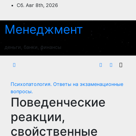
Перейти
Сб. Авг 8th, 2026
к
содержимому
Менеджмент
деньги, банки, финансы
Психопатология. Ответы на экзаменационные
вопросы.
Поведенческие
реакции,
свойственные