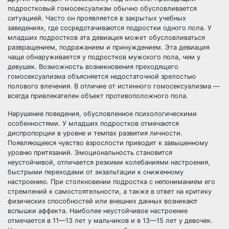
подростковый гомосексуализм обычно обусловливается
ситуацией. Часто он проявляется в закрытых учебных
заведениях, где сосредотачиваются подростки одного пола. У
младших подростков эта девиация может обусловливаться
развращением, подражанием и принуждением. Эта девиация
чаще обнаруживается у подростков мужского пола, чем у
девушек. Возможность возникновения преходящего
гомосексуализма объясняется недостаточной зрелостью
полового влечения. В отличие от истинного гомосексуализма —
всегда привлекателен объект противоположного пола.
Нарушение поведения, обусловленное психологическими
особенностями. У младших подростков отмечаются
диспропорции в уровне и темпах развития личности.
Появляющееся чувство взрослости приводит к завышенному
уровню притязаний. Эмоциональность становится
неустойчивой, отличается резкими колебаниями настроения,
быстрыми переходами от экзальтации к сниженному
настроению. При столкновении подростка с непониманием его
стремлений к самостоятельности, а также в ответ на критику
физических способностей или внешних данных возникают
вспышки аффекта. Наиболее неустойчивое настроение
отмечается в 11—13 лет у мальчиков и в 13—15 лет у девочек.