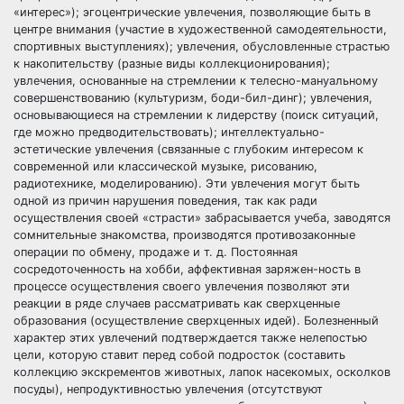
«интерес»); эгоцентрические увлечения, позволяющие быть в
центре внимания (участие в художественной самодеятельности,
спортивных выступлениях); увлечения, обусловленные страстью
к накопительству (разные виды коллекционирования);
увлечения, основанные на стремлении к телесно-мануальному
совершенствованию (культуризм, боди-бил-динг); увлечения,
основывающиеся на стремлении к лидерству (поиск ситуаций,
где можно предводительствовать); интеллектуально-
эстетические увлечения (связанные с глубоким интересом к
современной или классической музыке, рисованию,
радиотехнике, моделированию). Эти увлечения могут быть
одной из причин нарушения поведения, так как ради
осуществления своей «страсти» забрасывается учеба, заводятся
сомнительные знакомства, производятся противозаконные
операции по обмену, продаже и т. д. Постоянная
сосредоточенность на хобби, аффективная заряжен-ность в
процессе осуществления своего увлечения позволяют эти
реакции в ряде случаев рассматривать как сверхценные
образования (осуществление сверхценных идей). Болезненный
характер этих увлечений подтверждается также нелепостью
цели, которую ставит перед собой подросток (составить
коллекцию экскрементов животных, лапок насекомых, осколков
посуды), непродуктивностью увлечения (отсутствуют