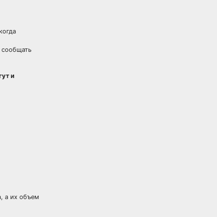
когда
н сообщать
гут и
, а их объем