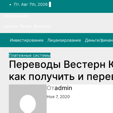
Перейти
Пт. Авг 7th, 2026
к
содержимому
Менеджмент
деньги, банки, финансы
Инвестирование
Лицензирование
Деньги/фина
Платежные системы
Переводы Вестерн 
как получить и пере
От
admin
Ноя 7, 2020