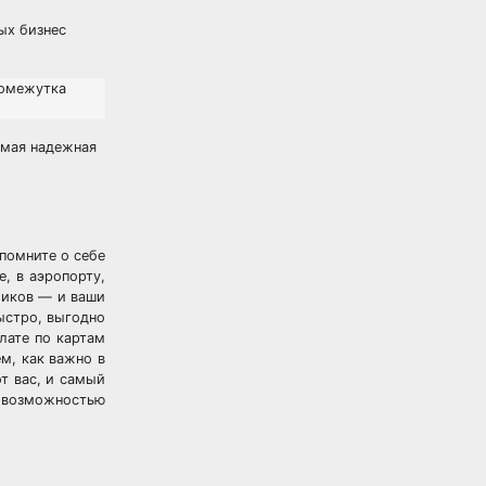
ых бизнес
ромежутка
амая надежная
апомните о себе
, в аэропорту,
кликов — и ваши
ыстро, выгодно
лате по картам
м, как важно в
т вас, и самый
С возможностью