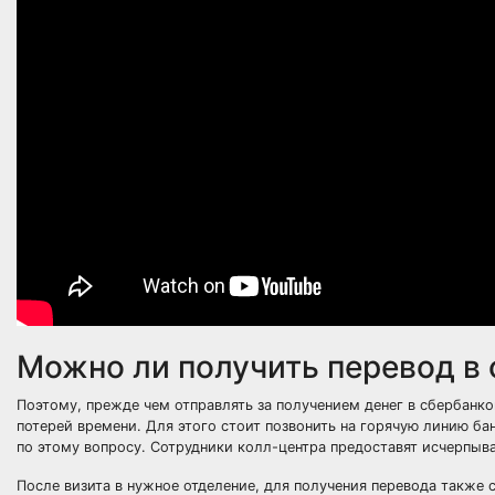
Можно ли получить перевод в
Поэтому, прежде чем отправлять за получением денег в сбербанков
потерей времени. Для этого стоит позвонить на горячую линию б
по этому вопросу. Сотрудники колл-центра предоставят исчерпы
После визита в нужное отделение, для получения перевода также с