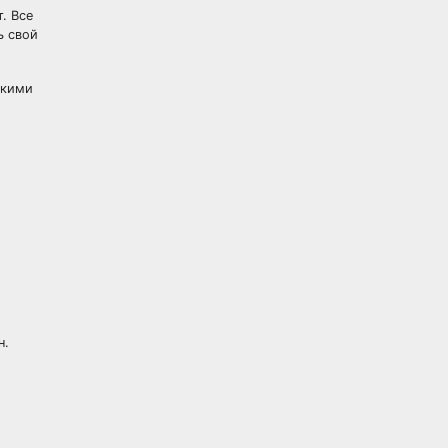
. Все
ь свой
скими
н.