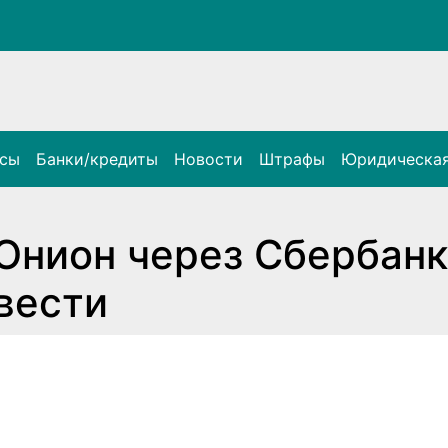
нсы
Банки/кредиты
Новости
Штрафы
Юридическая
Юнион через Сбербанк
вести