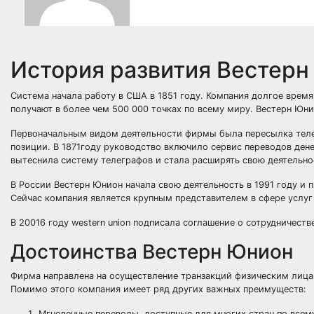
История развития Вестер
Система начала работу в США в 1851 году. Компания долгое вре
получают в более чем 500 000 точках по всему миру. Вестерн Юни
Первоначальным видом деятельности фирмы была пересылка телег
позиции. В 1871году руководство включило сервис переводов денег
вытеснила систему телеграфов и стала расширять свою деятельно
В России Вестерн Юнион начала свою деятельность в 1991 году и
Сейчас компания является крупным представителем в сфере услуг 
В 20016 году western union подписала соглашение о сотрудничеств
Достоинства Вестерн Юнион
Фирма направлена на осуществление транзакций физическим лицам
Помимо этого компания имеет ряд других важных преимуществ:
Мгновенные переводы, доступные для многих стран по всем