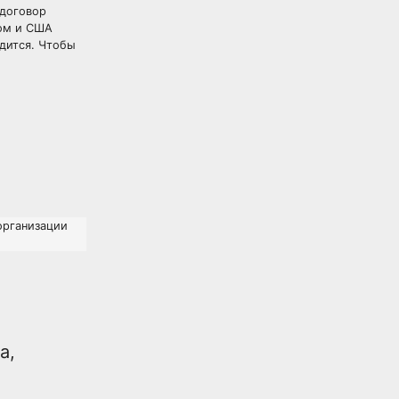
 договор
зом и США
идится. Чтобы
организации
а,