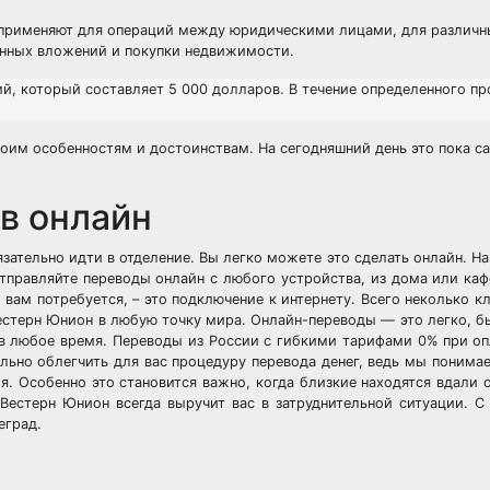
е применяют для операций между юридическими лицами, для различн
онных вложений и покупки недвижимости.
й, который составляет 5 000 долларов. В течение определенного п
оим особенностям и достоинствам. На сегодняшний день это пока с
в онлайн
язательно идти в отделение. Вы легко можете это сделать онлайн. Н
равляйте переводы онлайн с любого устройства, из дома или кафе
о вам потребуется, – это подключение к интернету. Всего неколько 
стерн Юнион в любую точку мира. Онлайн-переводы — это легко, б
 в любое время. Переводы из России с гибкими тарифами 0% при оп
ьно облегчить для вас процедуру перевода денег, ведь мы понимае
я. Особенно это становится важно, когда близкие находятся вдали о
Вестерн Юнион всегда выручит вас в затруднительной ситуации. 
еград.