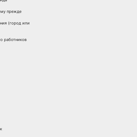
ому прежде
ния (город или
го работников
ак