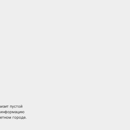
визит пустой
ю информацию
етном городе.