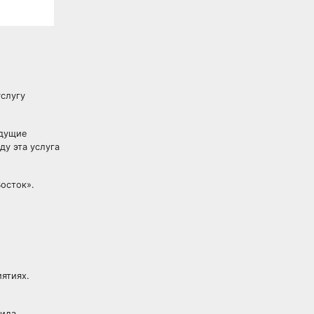
услугу
едущие
ду эта услуга
Восток».
ятиях.
вида