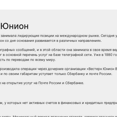
н Юнион
мя занимала лидирующие позиции на международном рынке. Сегодня 
он со дня основания развивается в различных направлениях.
рафных сообщений, и в этой области она занимала в свое время в
 в основной перечень услуг на базе телеграфной сети. Уже в 1980 го
сть по переводам по всему миру.
 производила операции через дочерние организации «Вестерн Юнион 
и по своим габаритам уступает только Сбербанку и почте России.
е на открытие услуг на Почте России и Сбербанке.
, у которых нет активных счетов в финансовых и кредитных предпри
у миру. Минимальный период получение средств, сервиса срочного 