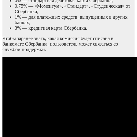
0% — стандартная дебетовая карта Сбербанка;
0,75% — «Моментум», «Стандарт», «Студенческая» от
Сбербанка;
1% — для платежных средств, выпущенных в других
банках;
3% — кредитная карта Сбербанка.
Чтобы заранее знать, какая комиссия будет списана в
банкомате Сбербанка, пользователь может связаться со
службой поддержки.