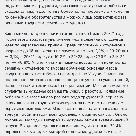
родственником, трудности, связанные с рождением ребенка и
уходом за ним, и др. Понять более полно проблему отчисления
по семейным обстоятельствам можно, лишь охарактеризовав
основные трудности семейных студентов.
Как правило, студенты начинают вступать в брак в 20-21 год.
После этого возраста увеличение числа семейных студентов
идет по нарастающей кривой. Среди опрошенных студентов в
возрасте до 18 лет женаты и замужем только 1,9%, в 19-20 лет
— 3,1%, в 20-21 год -уже 16,2%, в 22-23 года -27,5%, в 24- 25
лет — 40,8%. Аналогична и динамика возрастания количества
семейных студентов по курсам обучения: основная масса
студентов вступает в брак в период с III по V курс. Описанное
положение одинаково характерно для студентов гуманитарной,
естественной и технической специализации. Многие семейные
студенты вынуждены совмещать учебу с работой. Появление
ребенка вызывает много разного рода трудностей, серьезно
сказывается на структуре жизнедеятельности, отношениях с
окружающими людьми. Многократно возрастает нагрузка, что
требует мобилизации всех духовных и физических сил. Около
половины молодых матерей вынуждены уйти в академический
отпуск. В ходе исследования выяснилось, что только 29,4%
опрошенных молодых матерей полностью удается сочетать