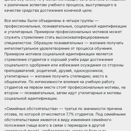
к различным аспектам учебного процесса, выступающего в
качестве средства достижения конечной цели.
Все мотивы были объединены в четыре группы —
профессиональные, познавательные, социальной идентификации
и утилитарные. Примером профессиональных мотивов может
служить стремление стать высококвалифицированным
специалистом. Образцом познавательных — желание получать
интеллектуальное удовлетворение от процесса обучения.
Примером мотивов социальной идентификации является
стремление студентов к хорошей учебе ради достижения
социального одобрения или избежания осуждения со стороны
преподавателей, родителей, друзей, однокурсников;
утилитарных — желание получить стипендию, место в
общежитии. По интенсивности влияния на учебную работу
студентов на первом месте стоят профессиональные мотивы, на
втором — познавательные, затем идут утилитарные и мотивы
социальной идентификации.
«Семейные обстоятельства» — третья по значимости причина
отсева, по которой отчисляются 7,7% студентов. Под семейными
обстоятельствами имеются в виду изменения семейного
положения (чаще всего в связи с переездом в другой
населенный пункт), необходимость ухода за больным