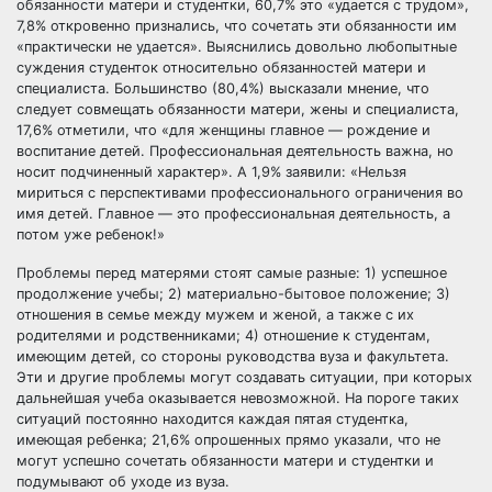
обязанности матери и студентки, 60,7% это «удается с трудом»,
7,8% откровенно признались, что сочетать эти обязанности им
«практически не удается». Выяснились довольно любопытные
суждения студенток относительно обязанностей матери и
специалиста. Большинство (80,4%) высказали мнение, что
следует совмещать обязанности матери, жены и специалиста,
17,6% отметили, что «для женщины главное — рождение и
воспитание детей. Профессиональная деятельность важна, но
носит подчиненный характер». А 1,9% заявили: «Нельзя
мириться с перспективами профессионального ограничения во
имя детей. Главное — это профессиональная деятельность, а
потом уже ребенок!»
Проблемы перед матерями стоят самые разные: 1) успешное
продолжение учебы; 2) материально-бытовое положение; 3)
отношения в семье между мужем и женой, а также с их
родителями и родственниками; 4) отношение к студентам,
имеющим детей, со стороны руководства вуза и факультета.
Эти и другие проблемы могут создавать ситуации, при которых
дальнейшая учеба оказывается невозможной. На пороге таких
ситуаций постоянно находится каждая пятая студентка,
имеющая ребенка; 21,6% опрошенных прямо указали, что не
могут успешно сочетать обязанности матери и студентки и
подумывают об уходе из вуза.