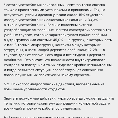
Частота употребления алкогольных напитков тесно связана
также с нравственными установками и принципами. Так, на
отсутствие целей и идеалов указали около 15% студентов,
изредка употребляющих алкогольные напитки, и 33,3% —
активно употребляющих. Больше половины активно
употребляющих алкогольные напитки сосредоточивается в тех
учебных группах, которые характеризуются крайне слабыми
внутригрупповыми связями: 45,0% — в группах, в которых есть
2 или 3 тесные микрогруппы, контакты между которыми
затруднены, а часть людей держится особняком; 12,2% — в
группах, где нет сплоченного ядра и все студенты держатся
особняком. Это значит, что возможности внутригруппового
контроля за поведением таких студентов крайне незначительны,
и когда возникает ситуация, способствующая совершению
правонарушения, их практически некому сдержать.
5.2. Психолого-педагогические действия, направленные на
повышение успеваемости студентов
Зная эти возможные действия, куратор всегда сможет выделить
те из них, которые нужны ему для решения конкретной задачи,
возникшей в практике работы со студентами.
На I курсе перед преподавателем стоит нелегкая задача —