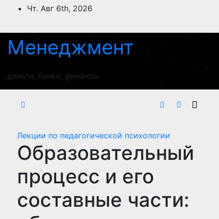
Перейти
Чт. Авг 6th, 2026
к
содержимому
Менеджмент
деньги, банки, финансы
Лекции по педагогической психологии
Образовательный
процесс и его
составные части: