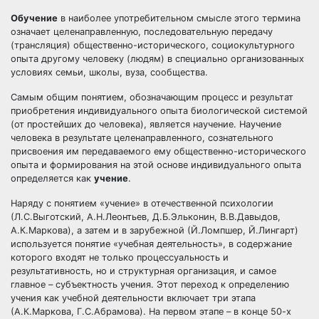
Обучение
в наиболее употребительном смысле этого термина
означает целенаправленную, последовательную передачу
(трансляция) общественно-исторического, социокультурного
опыта другому человеку (людям) в специально организованных
условиях семьи, школы, вуза, сообщества.
Самым общим понятием, обозначающим процесс и результат
приобретения индивидуального опыта биологической системой
(от простейших до человека), является научение. Научение
человека в результате целенаправленного, сознательного
присвоения им передаваемого ему общественно-исторического
опыта и формирования на этой основе индивидуального опыта
определяется как
учение
.
Наряду с понятием «учение» в отечественной психологии
(Л.С.Выготский, А.Н.Леонтьев, Д.Б.Эльконин, В.В.Давыдов,
А.К.Маркова), а затем и в зарубежной (Й.Ломпшер, Й.Лингарт)
используется понятие «учебная деятельность», в содержание
которого входят не только процессуальность и
результативность, но и структурная организация, и самое
главное – субъектность учения. Этот переход к определению
учения как учебной деятельности включает три этапа
(А.К.Маркова, Г.С.Абрамова). На первом этапе – в конце 50-х