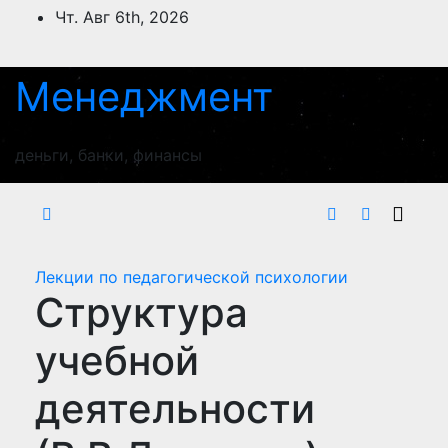
Перейти
Чт. Авг 6th, 2026
к
содержимому
Менеджмент
деньги, банки, финансы
Лекции по педагогической психологии
Структура
учебной
деятельности