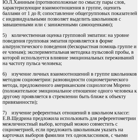
Ю.Л.Ханиным (противоположные по смыслу пары слов,
характеризующие взаимоотношения в группе, оценить
баллами от 1 до 8; сопоставление общегрупповых показателей
с индивидуальными позволяет выделить школьников с
завышенными или с заниженными самооценками);
5) количественная оценка групповой эмпатии: на уровне
поведения групповая эмпатия проявляется в форме
альтруистического поведения (бескорыстная помощь группе и
ее членам); экспериментальная методика пульсовой пробы, в
которой используется влияние эмоциональных переживаний
на частоту пульса человека;
6) изучение личных взаимоотношений в группе школьников
методом социометрии: разновидности социометрического
метода, предложенного американским социологом Морено
(положительное эмоциональное отношение одного человека к
другому проявляется в стремлении быть ближе к объекту
привязанности);
7) изучение референтных отношений в школьном классе:
Е.В.Щедрина предложила использовать для референтометрии
межличностный выбор, который можно совместить с
социометрией, если предложить школьникам указать на
карточках выборов фамилии тех одноклассников, с чьими