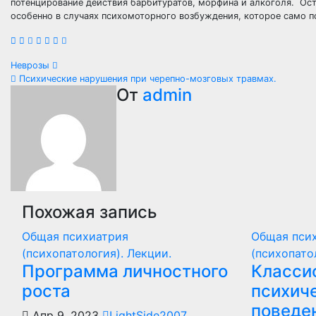
потенцирование действия барбитуратов, морфина и алкоголя. Ост
особенно в случаях психомоторного возбуждения, которое само п
Навигация
Неврозы
Психические нарушения при черепно-мозговых травмах.
по
От
admin
записям
Похожая запись
Общая психиатрия
Общая пси
(психопатология). Лекции.
(психопато
Программа личностного
Класси
роста
психич
поведе
Апр 9, 2023
LightSide2007