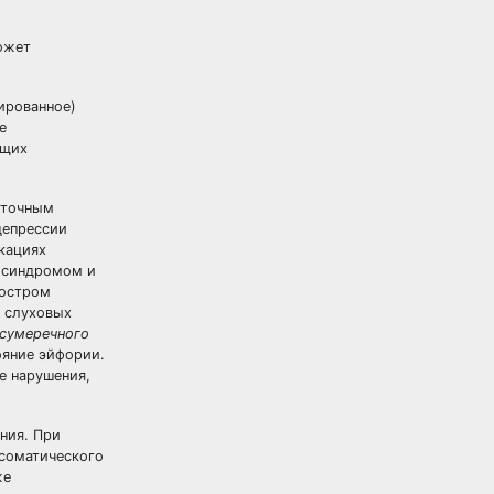
ожет
ированное)
е
ющих
уточным
 депрессии
кациях
синдромом и
 остром
 слуховых
сумеречного
ояние эйфории.
е нарушения,
ния. При
 соматического
же