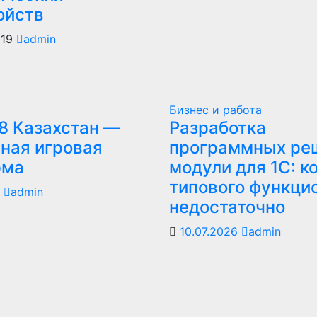
ойств
019
admin
Бизнес и работа
8 Казахстан —
Разработка
ная игровая
программных ре
рма
модули для 1С: к
типового функци
6
admin
недостаточно
10.07.2026
admin