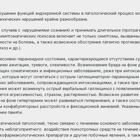
рушении функций эндокринной системы в патологический процесс м
сихических нарушений крайне разнообразна.
 случаев с
нарушениями сознания) и принимать длительное (протраг
имптоматических психозов включает не только симптомы, вызванны
ости на болезнь, а также возможное обострение латентно протека
хоз и др.).
ессивно-параноидное
состояние, характеризующееся отсутствием с
чием ажитации, тревоги, слезливости. Возникновение бреда на фоне
ающих соматических и инфекционных заболеваниях, реже при интокси
, которые могут сочетаться с острым
галлюцинаторно-параноидным
их заболеваниях, сопровождающихся интоксикациями, а также при
яния может возникнуть
острый вербальный галлюциноз
с появлением
тся агрессивностью, страхом, растерянностью. Возможно развитие
на фоне гипертермии может развиваться гипермнезия, а также сост
м конфабуляторных расстройств и фиксационной амнезией. Указанны
ние памяти.
атической патологией, тесно связано с лечением основного заболева
ь неблагоприятного воздействия психотропных средств на течение
хофармакологических препаратов и другие побочные явления, а так