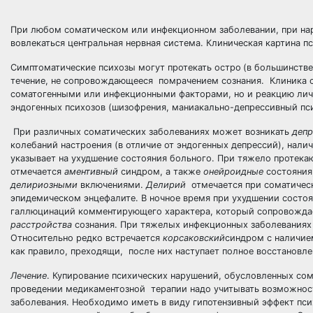
При любом соматическом или инфекционном заболевании, при на
вовлекаться центральная нервная система. Клиническая картина п
Симптоматические психозы могут протекать остро
(в большинстве
течение, не сопровождающееся помрачением сознания. Клиника с
соматогенными или инфекционными факторами, но и реакцию личн
эндогенных психозов (шизофрения, маниакально-депрессивный пси
При различных соматических заболеваниях может возникать
депр
колебаний настроения (в отличие от эндогенных депрессий), нали
указывает на ухудшение состояния больного. При тяжело протек
отмечается
аментивный
синдром, а также
онейроидные
состояния
делириозными
включениями.
Делирий
отмечается при соматическ
эпидемическом энцефалите. В ночное время при ухудшении состо
галлюцинаций комментирующего характера, который сопровождае
расстройства
сознания. При тяжелых инфекционных заболеваниях 
Относительно редко встречается
корсаковский
синдром с наличие
как правило, преходящи, после них наступает полное восстановле
Лечение
. Купирование психических нарушений, обусловленных сом
проведении медикаментозной терапии надо учитывать возможност
заболевания. Необходимо иметь в виду гипотензивный эффект пси