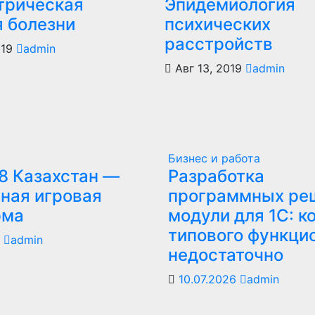
трическая
Эпидемиология
я болезни
психических
расстройств
019
admin
Авг 13, 2019
admin
Бизнес и работа
8 Казахстан —
Разработка
ная игровая
программных ре
рма
модули для 1С: к
типового функци
6
admin
недостаточно
10.07.2026
admin