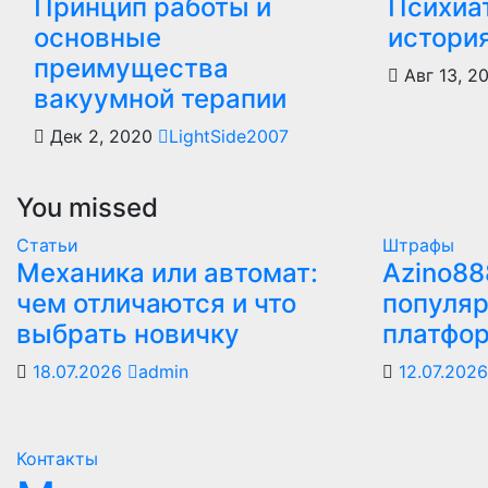
Принцип работы и
Психиа
основные
истори
преимущества
Авг 13, 2
вакуумной терапии
Дек 2, 2020
LightSide2007
You missed
Статьи
Штрафы
Механика или автомат:
Azino88
чем отличаются и что
популяр
выбрать новичку
платфо
18.07.2026
admin
12.07.202
Контакты