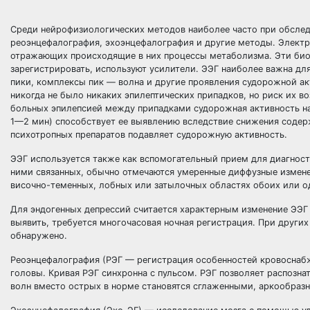
Среди нейрофизиологических методов наиболее часто при обслед
реоэнцефалография, эхоэнцефалография и другие методы. Электр
отражающих происходящие в них процессы метаболизма. Эти биот
зарегистрировать, используют усилители. ЭЭГ наиболее важна дл
пики, комплексы пик — волна и другие проявления судорожной ак
никогда не было никаких эпилептических припадков, но риск их во
больных эпилепсией между припадками судорожная активность на 
1—2 мин) способствует ее выявлению вследствие снижения содер
психотропных препаратов подавляет судорожную активность.
ЭЭГ используется также как вспомогательный прием для диагност
ними связанных, обычно отмечаются умеренные диффузные измене
височно-теменных, лобных или затылочных областях обоих или о
Для эндогенных депрессий считается характерным изменение ЭЭГ в
выявить, требуется многочасовая ночная регистрация. При други
обнаружено.
Реоэнцефалография (РЭГ — регистрация особенностей кровоснабж
головы. Кривая РЭГ синхронна с пульсом. РЭГ позволяет распозн
волн вместо острых в норме становятся сглаженными, аркообраз