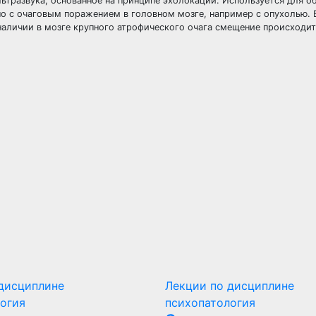
тразвука, основанное на принципе эхолокации. Используется для о
но с очаговым поражением в головном мозге, например с опухолью. В
аличии в мозге крупного атрофического очага смещение происходит
дисциплине
Лекции по дисциплине
огия
психопатология