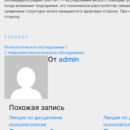
Эхоэнцефалография (Эхо-ЭГ) — исследование мозга с помощью уль
когда возникают подозрения, что психическое расстройство связа
срединные структуры мозга смещаются в здоровую сторону. При н
сторону.
Навигация
Психологическое обследование
Нейрорентгенологическое обследование
по
От
admin
записям
Похожая запись
Лекции по дисциплине
Лекции по 
психопатология
психопатол