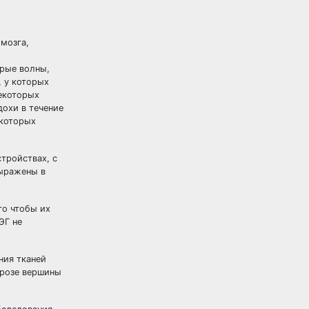
мозга,
трые волны,
, у которых
некоторых
дохи в течение
екоторых
тройствах, с
выражены в
го чтобы их
ЭГ не
ния тканей
ерозе вершины