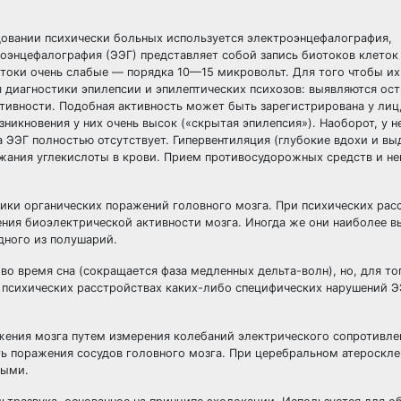
овании психически больных используется электроэнцефалография,
оэнцефалография (ЭЭГ) представляет собой запись биотоков клеток 
оки очень слабые — порядка 10—15 микровольт. Для того чтобы их
я диагностики эпилепсии и эпилептических психозов: выявляются ос
тивности. Подобная активность может быть зарегистрирована у лиц
зникновения у них очень высок («скрытая эпилепсия»). Наоборот, у 
ЭЭГ полностью отсутствует. Гипервентиляция (глубокие вдохи и вы
жания углекислоты в крови. Прием противосудорожных средств и н
ики органических поражений головного мозга. При психических расс
ния биоэлектрической активности мозга. Иногда же они наиболее 
дного из полушарий.
о время сна (сокращается фаза медленных дельта-волн), но, для то
х психических расстройствах каких-либо специфических нарушений Э
ения мозга путем измерения колебаний электрического сопротивле
ать поражения сосудов головного мозга. При церебральном атероскл
ными.