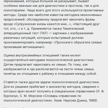
переживаний,
которые больной не раскрывает, бывает
особенно важным как для диагностики и прогноза, так и для
психотерапии. Чаще всего для этого используются проективные
методы. Среди них наиболее известна методика неоконченных
предложений: обследуемому предлагают закончить фразы
вроде «Супружеская жизнь кажется мне…», «Настоящий друг
тот, кто…» и т. д. Применяется также Тематический
апперцепционный тест (ТАТ) — картинки с изображением
различных ситуаций, которые испытуемый должен
прокомментировать (например: «Прохожего обрызгала грязью
проехавшая автомашина»).
Оценка внутрисемейных отношений
также может
осуществляться методами психологической диагностики.
Детям предлагают нарисовать их семью. По тому, как
изображаются и где располагаются на листе члены семьи,
понятны их отношение к ребенку и отношения между собой.
Ставятся также другие задачи психологической диагностики.
Для их решения прибегают к множеству методов, сведения о
которых врач может получить в специальном справочнике (Л. Ф.
Бурлачук, С. М. Морозов «Словарь-справочник по
психологической диагностике». Киев: Наукова Думка, 1989).