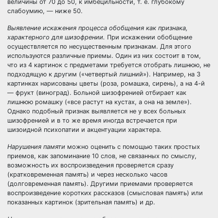
величины от 70 до 50, к имбецильности, т. е. глубокому
слабоумию, — ниже 50.
Выявление искажения процесса обобщения как признака,
характерного для шизофрении.
При искажении обобщение
осуществляется по несущественным признакам. Для этого
используются различные приемы. Один из них состоит в том,
что из 4 картинок с предметами требуется отобрать лишнюю, не
подходящую к другим («четвертый лишний»). Например, на 3
картинках нарисованы цветы (роза, ромашка, сирень), а на 4-й
— фрукт (виноград). Больной шизофренией отбирает как
лишнюю ромашку («все растут на кустах, а она на земле»).
Однако подобный признак выявляется не у всех больных
шизофренией и в то же время иногда встречается при
шизоидной психопатии и акцентуации характера.
Нарушения памяти
можно оценить с помощью таких простых
приемов, как запоминание 10 слов, не связанных по смыслу,
возможность их воспроизведения проверяется сразу
(кратковременная память) и через несколько часов
(долговременная память). Другими приемами проверяется
воспроизведение коротких рассказов (смысловая память) или
показанных картинок (зрительная память) и др.