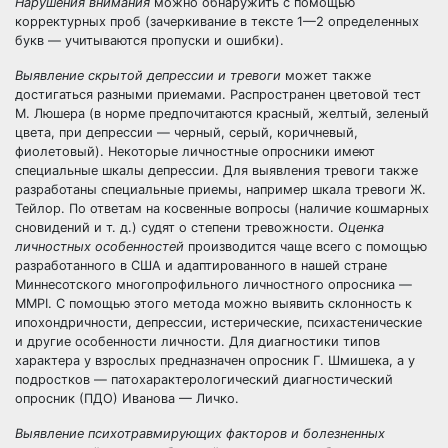
Нарушения внимания
можно обнаружить с помощью
корректурных проб (зачеркивание в тексте 1—2 определенных
букв — учитываются пропуски и ошибки).
Выявление скрытой депрессии и тревоги
может также
достигаться разными приемами. Распространен цветовой тест
М. Люшера (в норме предпочитаются красный, желтый, зеленый
цвета, при депрессии — черный, серый, коричневый,
фиолетовый). Некоторые личностные опросники имеют
специальные шкалы депрессии. Для выявления тревоги также
разработаны специальные приемы, например шкала тревоги Ж.
Тейлор. По ответам на косвенные вопросы (наличие кошмарных
сновидений и т. д.) судят о степени тревожности.
Оценка
личностных особенностей
производится чаще всего с помощью
разработанного в США и адаптированного в нашей стране
Миннесотского многопрофильного личностного опросника —
MMPI. С помощью этого метода можно выявить склонность к
ипохондричности, депрессии, истерические, психастенические
и другие особенности личности. Для диагностики типов
характера у взрослых предназначен опросник Г. Шмишека, а у
подростков — патохарактерологический диагностический
опросник (ПДО) Иванова — Личко.
Выявление психотравмирующих факторов и болезненных