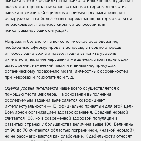
психики в целях реабилитации психологические исследования
позволяют оценить наиболее сохранные стороны личности,
навыки и умения. Специальные приемы предназначены для
обнаружения тех болезненных переживаний, которые больной
не раскрывает, например скрытой депрессии или
психотравмирующих ситуаций.
Направляя больного на психологическое обследование,
необходимо сформулировать вопросы, в первую очередь
интересующие врача и позволяющие выяснить уровень
интеллекта, наличие нарушений мышления, характерных для
шизофрении; изменений памяти и внимания, присущих
органическому поражению мозга; личностных особенностей
при неврозах и психопатиях и т. д.
Оценка уровня интеллекта
чаще всего осуществляется с
помощью теста Векслера. На основании выполнения
обследуемым заданий вычисляется коэффициент
интеллектуальности — IQ, официально принятый для этой цели
Всемирной организацией здравоохранения. Средней нормой
считается 100, но в современной здоровой популяции в
развитых странах у большинства величина выше 100. Величины
от 90 до 70 считаются областью пограничной, «низкой нормой»,
но не рассматриваются как слабоумие. К дебильности относят