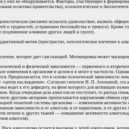
ля у них не обнаруживается. Факторы, участвующие в формирова
ольная политика правительства), психологические и биологичес
донистические (желание испытать удовольствие, вызвать эйфорию,
тей и трудностей, устранению беспокойства и тревоги). Кроме т
 (подчинение влиянию других людей и групп).
диктивный мотив (пристрастие, патологическое влечение к алко
снение, которое дает сам пьющий. Мотивировка может маскиро
сихической и физической зависимости — первичного и вторично
 изменения в организме в целом и в мозге в частности. Однако
ется. Предполагается, что в основе психической зависимости л
«центр наслаждения». Согласно гипотезе И. П. Анохиной, эта 
на ведет к его дефициту, на фоне которого для активации нужн
ов. Когда очередная доза алкоголя не поступает, то распад сниж
енезе другими авторами приписывается нарушениям обмена сер
функцией опиатной системы организма — изменением активност
низм зависимости и от алкоголя, и от наркотиков, и от других
тем печени и других тканей — повышение активности алкогольд
ния алкоголя).
в. Риск алкоголизма остается высоким у детей алкоголиков, ко