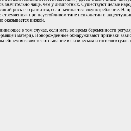
в значительно чаще, чем у дизиготных. Существуют целые народ
сокий риск его развития, если начинается злоупотребление. Нап
стремления» при неустойчивом типе психопатии и акцентуации
ю оказывается низкой.
икающее в том случае, если мать во время беременности регул
о кормящей матери). Новорожденные обнаруживают признаки зав
ьнейшем выявляется отставание в физическом и интеллектуальн