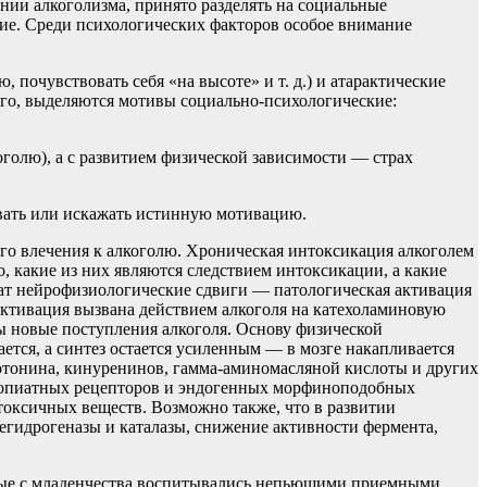
нии алкоголизма, принято разделять на социальные
кие. Среди психологических факторов особое внимание
 почувствовать себя «на высоте» и т. д.) и атарактические
ого, выделяются мотивы социально-психологические:
голю), а с развитием физической зависимости — страх
вать или искажать истинную мотивацию.
го влечения к алкоголю. Хроническая интоксикация алкоголем
, какие из них являются следствием интоксикации, а какие
ежат нейрофизиологические сдвиги — патологическая активация
активация вызвана действием алкоголя на катехоламиновую
ы новые поступления алкоголя. Основу физической
ается, а синтез остается усиленным — в мозге накапливается
отонина, кинуренинов, гамма-аминомасляной кислоты и других
и опиатных рецепторов и эндогенных морфиноподобных
 токсичных веществ. Возможно также, что в развитии
егидрогеназы и каталазы, снижение активности фермента,
торые с младенчества воспитывались непьющими приемными