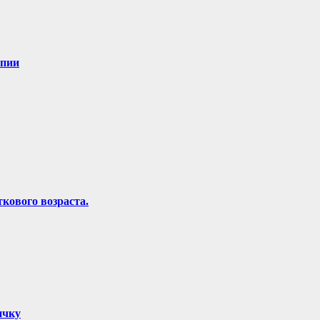
апии
кового возраста.
ичку