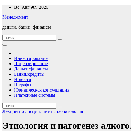
Перейти
Вс. Авг 9th, 2026
к
Менеджмент
содержимому
деньги, банки, финансы
Инвестирование
Лицензирование
Деньги/финансы
Банки/кредиты
Новости
Штрафы
Юридическая консультация
Платежные системы
Лекции по дисциплине психопатология
Этиология и патогенез алког