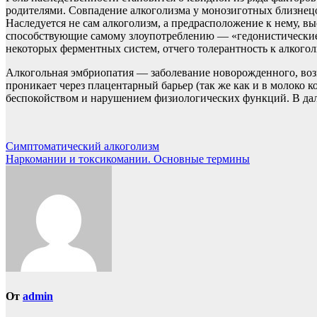
родителями. Совпадение алкоголизма у монозиготных близнецо
Наследуется не сам алкоголизм, а предрасположение к нему, вы
способствующие самому злоупотреблению — «гедонистические 
некоторых ферментных систем, отчего толерантность к алкогол
Алкогольная эмбриопатия — заболевание новорожденного, возн
проникает через плацентарный барьер (так же как и в молок
беспокойством и нарушением физиологических функций. В дал
Навигация
Симптоматический алкоголизм
Наркомании и токсикомании. Основные термины
по
записям
От
admin