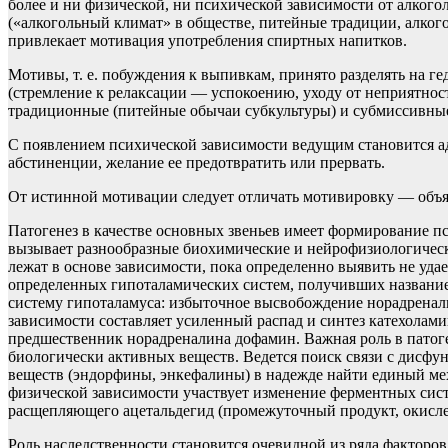
более и ни физической, ни психической зависимости от алкого
(«алкогольный климат» в обществе, питейные традиции, алког
привлекает мотивация употребления спиртных напитков.
Мотивы, т. е. побуждения к выпивкам, принято разделять на ге
(стремление к релаксации — успокоению, уходу от неприятнос
традиционные (питейные обычаи субкультуры) и субмиссивные
С появлением психической зависимости ведущим становится ад
абстиненции, желание ее предотвратить или прервать.
От истинной мотивации следует отличать мотивировку — объя
Патогенез в качестве основных звеньев имеет формирование п
вызывает разнообразные биохимические и нейрофизиологические
лежат в основе зависимости, пока определенно выявить не уда
определенных гипоталамических систем, получивших название 
систему гипоталамуса: избыточное высвобождение норадренали
зависимости составляет усиленный распад и синтез катехоламин
предшественник норадреналина дофамин. Важная роль в патог
биологически активных веществ. Ведется поиск связи с дис
веществ (эндорфины, энкефалины) в надежде найти единый меха
физической зависимости участвует изменение ферментных сис
расщепляющего ацетальдегид (промежуточный продукт, окисле
Роль наследственности становится очевидной из ряда факторо