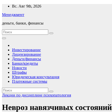
Перейти
Вс. Авг 9th, 2026
к
Менеджмент
содержимому
деньги, банки, финансы
Инвестирование
Лицензирование
Деньги/финансы
Банки/кредиты
Новости
Штрафы
Юридическая консультация
Платежные системы
Лекции по дисциплине психопатология
Невроз навязчивых состояний