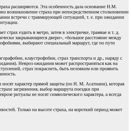
траха расширяются. Эта особенность дала основание Н.М.
ерно возникновение страха при непосредственном столкновении
ании встречи с травмирующей ситуацией, т. е. при ожидании
ситуации.
трах ездить в метро, затем в электричке, трамвае и т. д.
атически закрывающиеся двери», «большое расстояние между
диофобиями, выбирают специальный маршрут, где по пути
рафобии, клаустрофобии, страх транспорта и др., наряду с
дания). Невроз ожидания может распространяться как на
туплений, страх покраснеть, быть неловким или проявить
анность.
носят характер прямой защиты (по Н. М. Асатиани), которая
трахе загрязнения, выбор маршрута поездки при
врозе ритуалы не носят символического характера, а всегда
востей. Только на высоте страха, на короткий период может