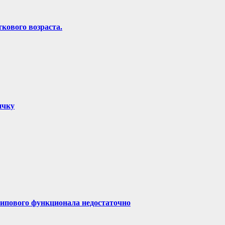
кового возраста.
ичку
типового функционала недостаточно