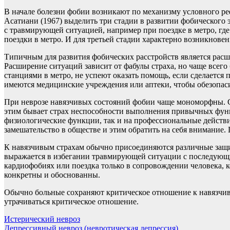
В начале болезни фобии возникают по механизму условного ре
Асатиани (1967) выделить три стадии в развитии фобического
с травмирующей ситуацией, например при поездке в метро, гд
поездки в метро. И для третьей стадии характерно возникнове
Типичным для развития фобических расстройств является расшир
Расширение ситуаций зависит от фабулы страха, но чаще всег
станциями в метро, не успеют оказать помощь, если сделаетс
имеются медицинские учреждения или аптеки, чтобы обезопасит
При неврозе навязчивых состояний фобии чаще мономорфны. Ср
этим бывает страх неспособности выполнения привычных функ
физиологические функции, так и на профессиональные действ
замешательство в обществе и этим обратить на себя внимание.
К навязчивым страхам обычно присоединяются различные защит
выражается в избегании травмирующей ситуации с последующи
кардиофобиях или поездка только в сопровождении человека, ко
конкретны и обоснованны.
Обычно больные сохраняют критическое отношение к навязчивы
утрачиваться критическое отношение.
Навигация
Истерический невроз
Депрессивный невроз (невротическая депрессия)