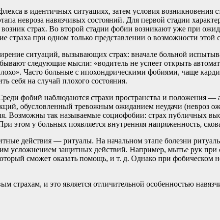
флекса в идентичных ситуациях, затем условия возникновения с
 этапа невроза навязчивых состояний. Для первой стадии характ
е возник страх. Во второй стадии фобии возникают уже при ожид
ние страха при одном только представлении о возможности этой 
ение ситуаций, вызывающих страх: вначале больной испытывает с
о бывают следующие мысли: «водитель не успеет открыть автом
я плохо». Часто больные с ипохондрическими фобиями, чаще кар
ь себя на случай плохого состояния.
еди фобий наблюдаются страхи пространства и положения — аго
ций, обусловленный тревожным ожиданием неудачи (невроз ожи
ия. Возможны так называемые социофобии: страх публичных выс
 При этом у больных появляется внутренняя напряженность, сков
ные действия — ритуалы. На начальном этапе болезни ритуалы 
м усложнением защитных действий. Например, мытье рук при с
торый сможет оказать помощь, и т. д. Однако при фобическом не
м страхам, и это является отличительной особенностью навязчи