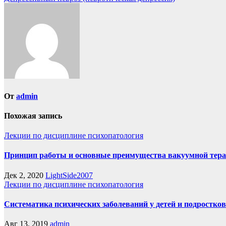
по
записям
От
admin
Похожая запись
Лекции по дисциплине психопатология
Принцип работы и основные преимущества вакуумной тер
Дек 2, 2020
LightSide2007
Лекции по дисциплине психопатология
Систематика психических заболеваний у детей и подростков
Авг 13, 2019
admin