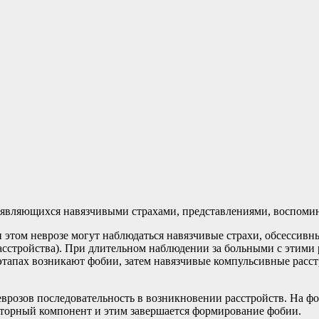
оявляющихся навязчивыми страхами, представлениями, воспомин
 этом неврозе могут наблюдаться навязчивые страхи, обсессивн
асстройства). При длительном наблюдении за больными с этими
этапах возникают фобии, затем навязчивые компульсивные расст
еврозов последовательность в возникновении расстройств. На 
деаторный компонент и этим завершается формирование фобии.