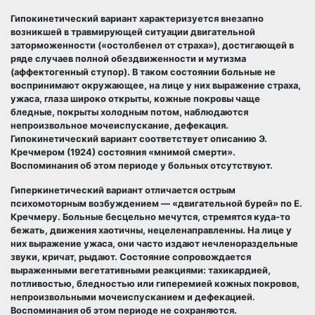
Гипокинетический вариант характеризуется внезапно
возникшей в травмирующей ситуации двигательной
заторможенности («остолбенел от страха»), достигающей в
ряде случаев полной обездвиженности и мутизма
(аффектогенный ступор). В таком состоянии больные не
воспринимают окружающее, на лице у них выражение страха,
ужаса, глаза широко открыты, кожные покровы чаще
бледные, покрыты холодным потом, наблюдаются
непроизвольное мочеиспускание, дефекация.
Гипокинетический вариант соответствует описанию Э.
Кречмером (1924) состояния «мнимой смерти».
Воспоминания об этом периоде у больных отсутствуют.
Гиперкинетический вариант отличается острым
психомоторным возбуждением — «двигательной бурей» по Е.
Кречмеру. Больные бесцельно мечутся, стремятся куда-то
бежать, движения хаотичны, нецеленаправленны. На лице у
них выражение ужаса, они часто издают нечленораздельные
звуки, кричат, рыдают. Состояние сопровождается
выраженными вегетативными реакциями: тахикардией,
потливостью, бледностью или гиперемией кожных покровов,
непроизвольными мочеиспусканием и дефекацией.
Воспоминания об этом периоде не сохраняются.