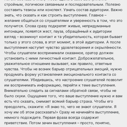
стройным, логически связанным и последовательным. Полезно
составить тезисы или конспект. Узнать состав аудитории. Важно
знать, что сказать и как строить выступление. Главное –
желание общаться со слушателями и уверенность в том, что это
получится. Слова сразу подкрепят живые, непридуманные
интонации, появятся жест, пауза, обращённый к аудитории
взгляд – возникнут контакт и та убедительность, которая бывает
только у этого слова, в этот момент, в этой аудитории. А после
выступления наступит чувство удовлетворения и окрылённости.
Чтобы слушатели воспринимали сказанное, оратор должен
установить с ними личностный контакт. Доброжелательное,
уважительное отношение вызывает, как правило, ответные
чувства. Чтобы не возник барьер отрицательных эмоций, нужно
продумать форму установления эмоционального контакта со
слушателями. Убедившись, что настроение слушателей позволит
им воспринимать информацию, перейти к теме выступления.
Внимательно следить за сигналами обратной связи, чтобы не
было скуки. Ощущение того, что ваше выступление нужно и вам
есть что сказать, снимает всякий барьер страха. Чтобы его
преодолеть, скажите: «Я знаю то, чего не знают слушатели. Я
хочу им об этом рассказать!» Сразу не начинайте выступление,
немного подождите. Первая фраза всегда содержит
приветствие. Потом зачин выступления – просто, понятно,