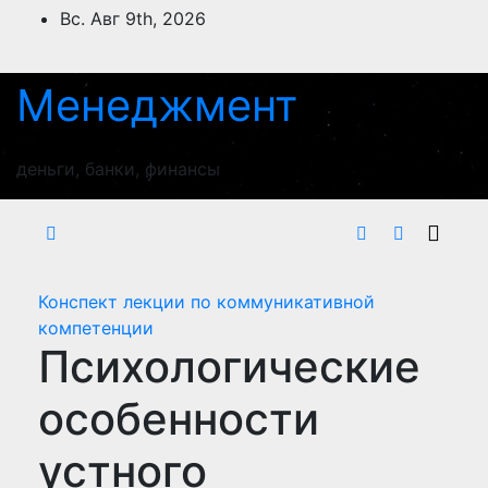
Перейти
Вс. Авг 9th, 2026
к
содержимому
Менеджмент
деньги, банки, финансы
Конспект лекции по коммуникативной
компетенции
Психологические
особенности
устного