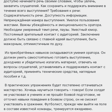
доступно начинаете речь своими словами, чтобы увлечь,
захватить слушателей. Как сохранить и поддержать внимание в
течение всего выступления? Требования к речи:
Содержательность речи. Доступность информации.
Непринуждённая манера выступления. Умелое пользование
жестами. Важны убеждённость и эмоциональность оратора.
Необходим умеренный темп речи, паузы. Уместный юмор.
Постоянный зрительный контакт с аудиторией. Заключение
должно быть связано с главной идеей выступления, быть
мажорным, оптимистичным по духу.
Из приобретённых навыков складываются умения оратора. Он
должен уметь самостоятельно готовить выступление,
доходчиво и убедительно излагать материал, отвечать на
вопросы слушателей, устанавливать и поддерживать контакт с
аудиторией, применять технические средства, наглядные
пособия и т.д.
В практических упражнениях будет постепенно оттачиваться
мастерство. Хочешь научиться говорить – говори! Если солдат
не участвовал в учениях и не прошёл боевой подготовки, не
отточил навыки поведения в боевом строю, он не сможет
участвовать в сражении. Футболист, прежде чем выйти на поле
в составе известной команды, тренируется ежедневно.