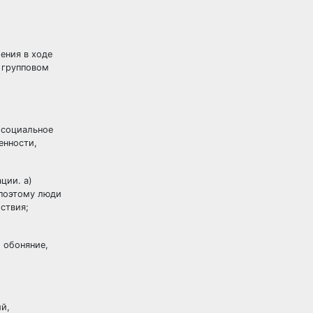
ения в ходе
 групповом
, социальное
енности,
ции. а)
 поэтому люди
йствия;
 обоняние,
й,