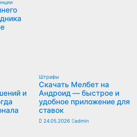
енции
ннего
едника
ре
Штрафы
Скачать Мелбет на
шений и
Андроид — быстрое и
огда
удобное приложение для
онала
ставок
24.05.2026
admin