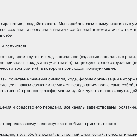
овыражаться, воздействовать. Мы нарабатываем коммуникативные ум
есс создания и передачи значимых сообщений в междуличностном и
в себя:
 и получатель.
тояние, время суток и т.д.), социальное (заданные социальные роли
рые привносят каждый из участников), социокультурное окружение (ц
нности восприятия), в котором происходит коммуникация.
вязь: сочетание значения символа, кода, формы организации информа
твующее в вашем сознании не может передаваться вовне само собой,
огнитивный процесс трансформации идей и чувств в слова, звуки, де
ения и средство его передачи. Все каналы задействованы: осязание,
ет передававшему человеку: как оно было принято, понято.
мацию, т.е. любой внешний, внутренний физический, психологически