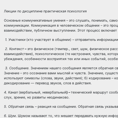
Лекции по дисциплине практическая психология
Основные коммуникативные умения – это слушать, понимать, сам
коммуникации. Коммуникация в человеческом общении – это проц
взаимодействии, публичном выступлении. Этот процесс включает 
1. Участники
(кто участвует в общении) – отправитель информации
2. Контекст
–
это физическое (темпер., свет, шум, физическое расс
взаимодействие), психологическое (те настроения, чувства, кото
убеждения, особенности восприятия тех или иных событий, особе
3. Сообщение
. Значением нашего сообщения является обратная с
Значение – это осознание вами мыслей и чувств. Значение, сущес
используют символы (слова, звуки, действия); б) кодирование – к
декодирование — перевод звуков, слов в действия.
4. Канал
(вербальный, невербальный
) –
технический маршрут сообщ
слух, зрение, но развиты неодинаково.
5. Обратная связь
– реакция на сообщение. Обратная связь указыва
6. Шум.
Шумом называют то, что мешает передавать нужную инфор