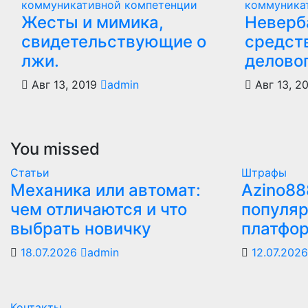
коммуникативной компетенции
коммуника
Жесты и мимика,
Неверб
свидетельствующие о
средст
лжи.
деловог
Авг 13, 2019
admin
Авг 13, 2
You missed
Статьи
Штрафы
Механика или автомат:
Azino88
чем отличаются и что
популяр
выбрать новичку
платфо
18.07.2026
admin
12.07.202
Контакты