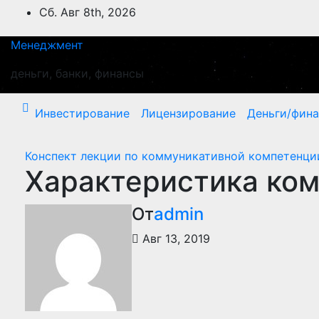
Перейти
Сб. Авг 8th, 2026
к
содержимому
Менеджмент
деньги, банки, финансы
Инвестирование
Лицензирование
Деньги/фин
Конспект лекции по коммуникативной компетенци
Характеристика ко
От
admin
Авг 13, 2019