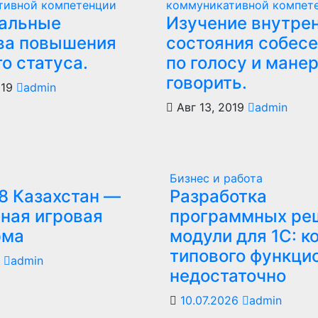
тивной компетенции
коммуникативной компет
альные
Изучение внутре
ва повышения
состояния собес
о статуса.
по голосу и мане
говорить.
019
admin
Авг 13, 2019
admin
Бизнес и работа
8 Казахстан —
Разработка
ная игровая
программных ре
рма
модули для 1С: к
типового функци
6
admin
недостаточно
10.07.2026
admin