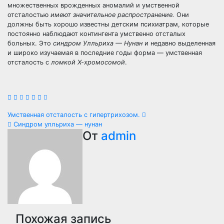
множественных врожденных аномалий и умственной
отсталостью
имеют значительное распространение.
Они
должны быть хорошо известны детским психиатрам, которые
постоянно наблюдают контингента умственно отсталых
больных. Это
синдром Улльриха — Нунан
и недавно выделенная
и широко изучаемая в последние годы форма — умственная
отсталость с
ломкой Х-хромосомой
.
Навигация
Умственная отсталость с гипертрихозом.
Синдром улльриха — нунан
по
От
admin
записям
Похожая запись