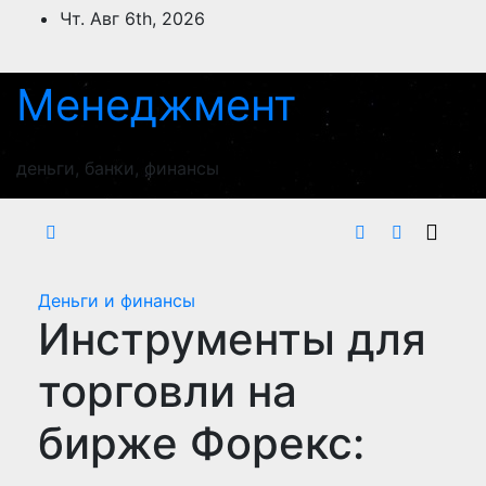
Перейти
Чт. Авг 6th, 2026
к
содержимому
Менеджмент
деньги, банки, финансы
Деньги и финансы
Инструменты для
торговли на
бирже Форекс: