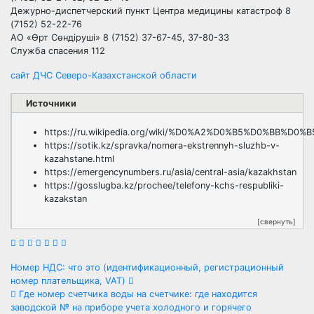
Дежурно-диспетчерский пункт Центра медицины катастроф 8
(7152) 52-22-76
АО «Өрт Сөндіруші» 8 (7152) 37-67-45, 37-80-33
Служба спасения 112
сайт ДЧС Северо-Казахстанской области
Источники
https://ru.wikipedia.org/wiki/%D0%A2%D0%B5%D0%
https://sotik.kz/spravka/nomera-ekstrennyh-sluzhb-v-
kazahstane.html
https://emergencynumbers.ru/asia/central-asia/kazakhstan
https://gosslugba.kz/prochee/telefony-kchs-respubliki-
kazakstan
[свернуть]
Навигация
Номер НДС: что это (идентификационный, регистрационный
номер плательщика, VAT)
по
Где номер счетчика воды на счетчике: где находится
заводской № на приборе учета холодного и горячего