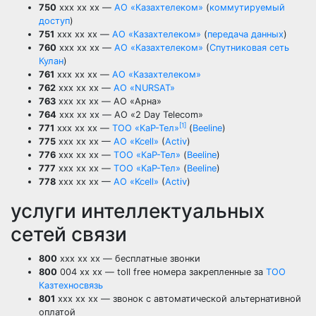
750
xxx xx xx —
АО «Казахтелеком»
(
коммутируемый
доступ
)
751
xxx xx xx —
АО «Казахтелеком»
(
передача данных
)
760
xxx xx xx —
АО «Казахтелеком»
(
Спутниковая сеть
Кулан
)
761
xxx xx xx —
АО «Казахтелеком»
762
xxx xx xx —
АО «NURSAT»
763
xxx xx xx — АО «Арна»
764
xxx xx xx — АО «2 Day Telecom»
[1]
771
xxx xx xx —
ТОО «КаР-Тел»
(
Beeline
)
775
xxx xx xx —
AO «Kcell»
(
Activ
)
776
xxx xx xx —
ТОО «КаР-Тел»
(
Beeline
)
777
xxx xx xx —
ТОО «КаР-Тел»
(
Beeline
)
778
xxx xx xx —
AO «Kcell»
(
Activ
)
услуги интеллектуальных
сетей связи
800
xxx xx xx — бесплатные звонки
800
004 xx xx — toll free номера закрепленные за
ТОО
Казтехносвязь
801
xxx xx xx — звонок с автоматической альтернативной
оплатой