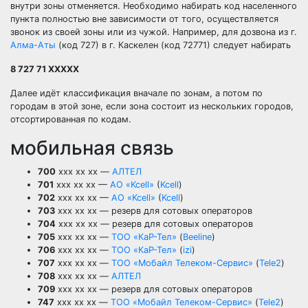
внутри зоны отменяется. Необходимо набирать код населенного
пункта полностью вне зависимости от того, осуществляется
звонок из своей зоны или из чужой. Например, для дозвона из г.
Алма-Аты
(код 727) в г. Каскелен (код 72771) следует набирать
8 727 71 ХХХХХ
Далее идёт классификация вначале по зонам, а потом по
городам в этой зоне, если зона состоит из нескольких городов,
отсортированная по кодам.
мобильная связь
700
xxx xx xx —
АЛТЕЛ
701
xxx xx xx —
AO «Kcell»
(
Kcell
)
702
xxx xx xx —
AO «Kcell»
(
Kcell
)
703
xxx xx xx — резерв для сотовых операторов
704
xxx xx xx — резерв для сотовых операторов
705
xxx xx xx —
ТОО «КаР-Тел»
(
Beeline
)
706
xxx xx xx —
ТОО «КаР-Тел»
(
izi
)
707
xxx xx xx —
ТОО «Мобайл Телеком-Сервис»
(
Tele2
)
708
xxx xx xx —
АЛТЕЛ
709
xxx xx xx — резерв для сотовых операторов
747
xxx xx xx —
ТОО «Мобайл Телеком-Сервис»
(
Tele2
)