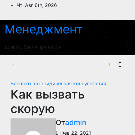
Перейти
Чт. Авг 6th, 2026
к
содержимому
Менеджмент
деньги, банки, финансы
Бесплатная юридическая консультация
Как вызвать
скорую
От
admin
Фев 22, 2021