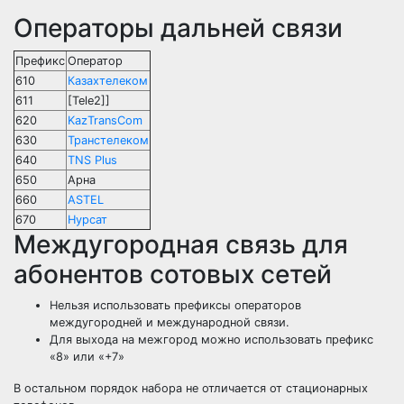
Операторы дальней связи
Префикс
Оператор
610
Казахтелеком
611
[Tele2]]
620
KazTransCom
630
Транстелеком
640
TNS Plus
650
Арна
660
ASTEL
670
Нурсат
Междугородная связь для
абонентов сотовых сетей
Нельзя использовать префиксы операторов
междугородней и международной связи.
Для выхода на межгород можно использовать префикс
«8» или «+7»
В остальном порядок набора не отличается от стационарных