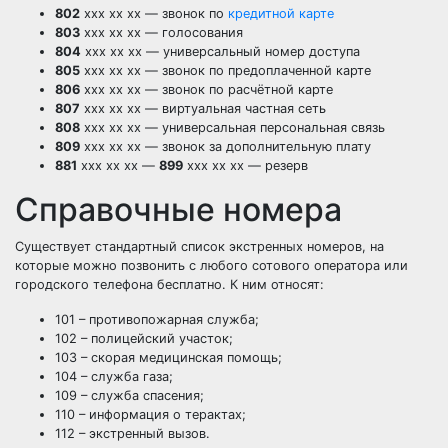
802
xxx xx xx — звонок по
кредитной карте
803
xxx xx xx — голосования
804
xxx xx xx — универсальный номер доступа
805
xxx xx xx — звонок по предоплаченной карте
806
xxx xx xx — звонок по расчётной карте
807
xxx xx xx — виртуальная частная сеть
808
xxx xx xx — универсальная персональная связь
809
xxx xx xx — звонок за дополнительную плату
881
xxx xx xx —
899
xxx xx xx — резерв
Справочные номера
Существует стандартный список экстренных номеров, на
которые можно позвонить с любого сотового оператора или
городского телефона бесплатно. К ним относят:
101 – противопожарная служба;
102 – полицейский участок;
103 – скорая медицинская помощь;
104 – служба газа;
109 – служба спасения;
110 – информация о терактах;
112 – экстренный вызов.