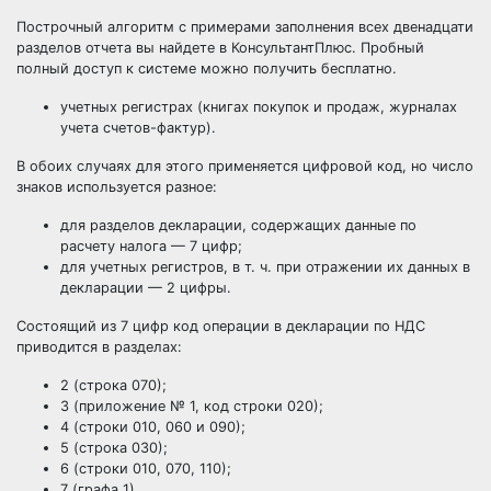
Построчный алгоритм с примерами заполнения всех двенадцати
разделов отчета вы найдете в КонсультантПлюс. Пробный
полный доступ
к системе можно получить бесплатно.
учетных регистрах (книгах
покупок
и
продаж
,
журналах
учета счетов-фактур
).
В обоих случаях для этого применяется цифровой код, но число
знаков используется разное:
для разделов декларации, содержащих данные по
расчету налога — 7 цифр;
для учетных регистров, в т. ч. при отражении их данных в
декларации — 2 цифры.
Состоящий из 7 цифр код операции в декларации по НДС
приводится в разделах:
2 (строка 070);
3 (приложение № 1, код строки 020);
4 (строки 010, 060 и 090);
5 (строка 030);
6 (строки 010, 070, 110);
7 (графа 1).