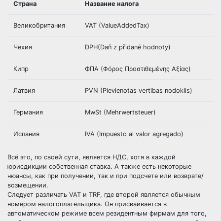
Страна
Название налога
Великобритания
VAT (ValueAddedTax)
Чехия
DPH(Daň z přidané hodnoty)
Кипр
ФПА (Φόρος Προστιθεμένης Αξίας)
Латвия
PVN (Pievienotas vertibas nodoklis)
Германия
MwSt (Mehrwertsteuer)
Испания
IVA (Impuesto al valor agregado)
Всё это, по своей сути, является НДС, хотя в каждой
юрисдикции собственная ставка. А также есть некоторые
нюансы, как при получении, так и при подсчете или возврате/
возмещении.
Следует различать VAT и TRF, где второй является обычным
номером налогоплательщика. Он присваивается в
автоматическом режиме всем резидентным фирмам для того,