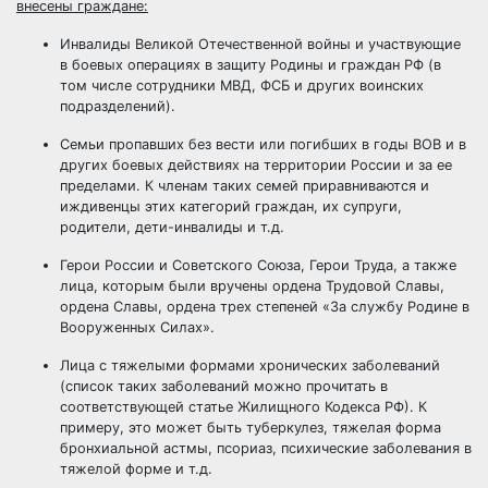
внесены граждане:
Инвалиды Великой Отечественной войны и участвующие
в боевых операциях в защиту Родины и граждан РФ (в
том числе сотрудники МВД, ФСБ и других воинских
подразделений).
Семьи пропавших без вести или погибших в годы ВОВ и в
других боевых действиях на территории России и за ее
пределами. К членам таких семей приравниваются и
иждивенцы этих категорий граждан, их супруги,
родители, дети-инвалиды и т.д.
Герои России и Советского Союза, Герои Труда, а также
лица, которым были вручены ордена Трудовой Славы,
ордена Славы, ордена трех степеней «За службу Родине в
Вооруженных Силах».
Лица с тяжелыми формами хронических заболеваний
(список таких заболеваний можно прочитать в
соответствующей статье Жилищного Кодекса РФ). К
примеру, это может быть туберкулез, тяжелая форма
бронхиальной астмы, псориаз, психические заболевания в
тяжелой форме и т.д.