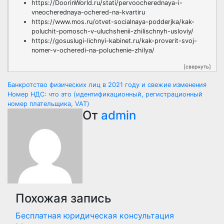
https://DoorinWorld.ru/stati/pervoocherednaya-i-
vneocherednaya-ochered-na-kvartiru
https://www.mos.ru/otvet-socialnaya-podderjka/kak-
poluchit-pomosch-v-uluchshenii-zhilischnyh-usloviy/
https://gosuslugi-lichnyi-kabinet.ru/kak-proverit-svoj-
nomer-v-ocheredi-na-poluchenie-zhilya/
[свернуть]
Навигация
Банкротство физических лиц в 2021 году и свежие изменения
Номер НДС: что это (идентификационный, регистрационный
по
номер плательщика, VAT)
От
admin
записям
Похожая запись
Бесплатная юридическая консультация