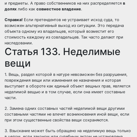
и предметы. А право собственников на них распределяется
в
долях
либо как
совместное владение
.
Справка!
Если претендентов не устраивает исход суда, то
возможен альтернативный выход из ситуации. Это передача
объекта одному из владельцев, который возместит его
стоимость каждому из совладельцев. Так часто делают при
наследовании.
Статья 133. Неделимые
вещи
1. Вещь, раздел которой в натуре невозможен без разрушения,
повреждения вещи или изменения ее назначения и которая
выступает в обороте как единый объект вещных прав, является
неделимой вещью и в том случае, если она имеет составные
части.
2. Замена одних составных частей неделимой вещи другими
составными частями не влечет возникновения иной вещи, если
при этом существенные свойства вещи сохраняются.
3. Взыскание может быть обращено на неделимую вещь только
в целом, если законом или судебным актом не установлена