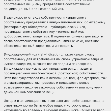
собственника
вещи
ему предъявлялся соответственно
виндикационный или
негаторный иск
.
В зависимости от вида собственности квиритскому
собственнику предъявлялся
виндикационный иск
, бонитарному
(преторскому) обладателю – публициановский иск,
провинциальному собственнику – измененный иск
добросовестного владельца. В отдельных случаях для
защиты
права собственности
предъявлялись личные иски, носящие
обязательственный характер, и интердикты.
Виндикационный иск
(rei vindicatio) служил квиритскому
собственнику для истребования им своей утраченной вещи из
чужого владения, включая все ее плоды и приращения.
Виндикационные иск не мог предъявляться для защиты
провинциальной или бонитарной (преторской) собственности.
Этот иск существовал как в легисакционном, формулярном, так
и в экстраординарном процессе и подавался с целью
возвращения вещи ее законному собственнику или получения
денежной компенсации за вещь.
Истцом в виндикационном иске выступал собственник вещи, а
ответчиком могло быть любое лицо, у которого вещь
находилась во владении в момент подачи иска. Существо вало