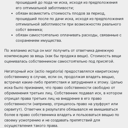
прошедший до пода чи иска, исходя из предположения
его оптимальной заботливости;
обязан возместить стоимость плодов за период,
прошедший после по дачи иска, исходя из предположения
оптимальной заботливости при возможностях реального
собст венника;
обязан самостоятельно оплачивать расходы, связанные с
сохранением имущества.
По желанию истца он мог получить от ответчика денежную
компенсацию за вещь (как бы продажа вещи). Стоимость вещи
оценивалась собственником самостоятельно под присягой.
Негаторный иск
(actio negatoria) предоставлялся квиритскому
собственнику в случае, если он, продолжая владеть вещью,
встречал какие-либо препятствия и затруднения к этому. Целью
иска было признание, что
право собственности
свободно от
обременения третьих лиц. Собственник подавал иск, в котором
отрицал
права
третьих лиц на внедрение в его право
собственности (например, отрицалось право на узуфрукт или
сервитут
). Ответчик в результате обязывался не вмешиваться
более в право собственника владеть и пользоваться вещью по
своему усмотрению и не создавать препятствий для
осуществления такого права
.