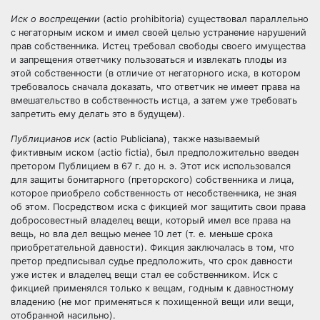
Иск о воспрещении
(actio prohibitoria) существовал параллельно
с негаторным иском и имел своей целью устранение нарушений
прав собственника. Истец требовал свободы своего имущества
и запрещения ответчику пользоваться и извлекать плоды из
этой собственности (в отличие от негаторного иска, в котором
требовалось сначала доказать, что ответчик не имеет права на
вмешательство в собственность истца, а затем уже требовать
запретить ему делать это в будущем).
Публицианов иск
(actio Publiciana), также называемый
фиктивным иском (actio fictia), был предположительно введен
претором Публицием в 67 г. до н. э. Этот иск использовался
для защиты бонитарного (преторского) собственника и лица,
которое приобрело собственность от несобственника, не зная
об этом. Посредством иска с фикцией мог защитить свои права
добросовестный владелец вещи, который имел все права на
вещь, но вла дел вещью менее 10 лет (т. е. меньше
срока
приобретательной давности). Фикция заключалась в том, что
претор предписывал
судье
предположить, что срок давности
уже истек и владелец вещи стал ее собственником. Иск с
фикцией применялся только к вещам, годным к давностному
владению (не мог применяться к похищенной вещи или вещи,
отобранной насильно).