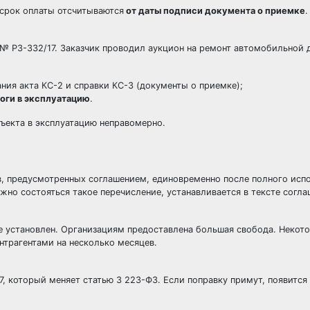
о срок оплаты отсчитываются
от даты подписи документа о приемке
.
 РЗ-332/17. Заказчик проводил аукцион на ремонт автомобильной д
ания акта КС-2 и справки КС-3 (документы о приемке);
роги в эксплуатацию
.
бъекта в эксплуатацию неправомерно.
в, предусмотренных соглашением, единовременно после полного исп
жно состояться такое перечисление, устанавливается в тексте согла
не установлен. Организациям предоставлена большая свобода. Некото
онтрагентами на несколько месяцев.
, который меняет статью 3 223-ФЗ. Если поправку примут, появитс