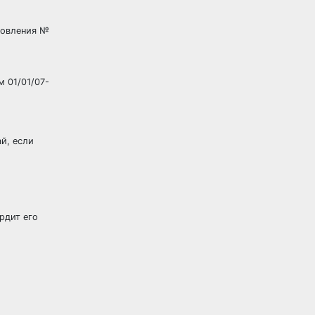
ановления №
м 01/01/07-
ай, если
рдит его