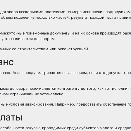
 договора несколькими платежами по мере исполнения подрядчиком 
ь объем поделен на несколько частей, результат каждой части прини
омежуточные приемочные документы и на их основе производят расч
 устанавливается договором.
занных со строительством или реконструкцией.
анс
овано. Аванс предусматривается соглашением, если это допускает п
ммы договора перечисляется контрагенту до того, как тот исполнит 
оном ограничений не установлено.
ьные условия авансирования. Например, предоставить обеспечение п
платы
т особенности закупок, проводимых среди субъектов малого и средн