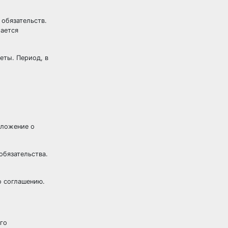
обязательств.
мается
еты. Период, в
оложение о
обязательства.
о соглашению.
его