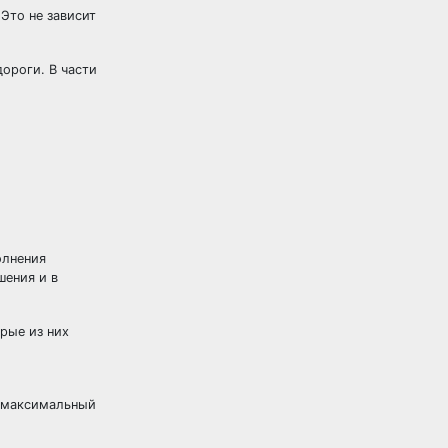
 Это не зависит
ороги. В части
олнения
шения и в
рые из них
я максимальный