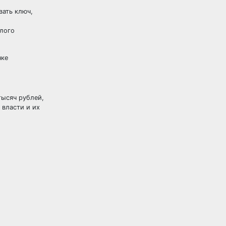
вать ключ,
алого
нке
тысяч рублей,
 власти и их