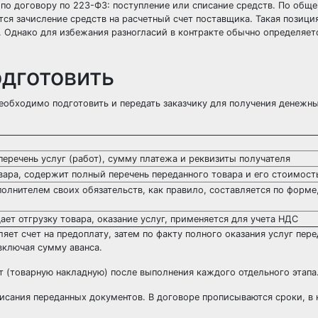
 по договору по 223-ФЗ: поступление или списание средств. По обще
тся зачисление средств на расчетный счет поставщика. Такая позици
 Однако для избежания разногласий в контракте обычно определяетс
дготовить
еобходимо подготовить и передать заказчику для получения денежн
еречень услуг (работ), сумму платежа и реквизиты получателя
ара, содержит полный перечень переданного товара и его стоимост
лнителем своих обязательств, как правило, составляется по форме
ет отгрузку товара, оказание услуг, применяется для учета НДС
ет счет на предоплату, затем по факту полного оказания услуг пере
включая сумму аванса.
кт (товарную накладную) после выполнения каждого отдельного этапа
писания переданных документов. В договоре прописываются сроки, в