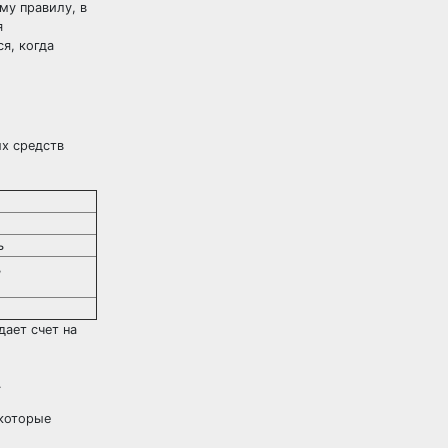
му правилу, в
я
я, когда
ых средств
ь
,
дает счет на
.
 которые