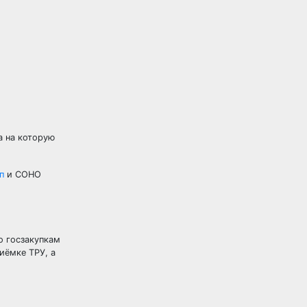
а на которую
п
и СОНО
о госзакупкам
иёмке ТРУ, а