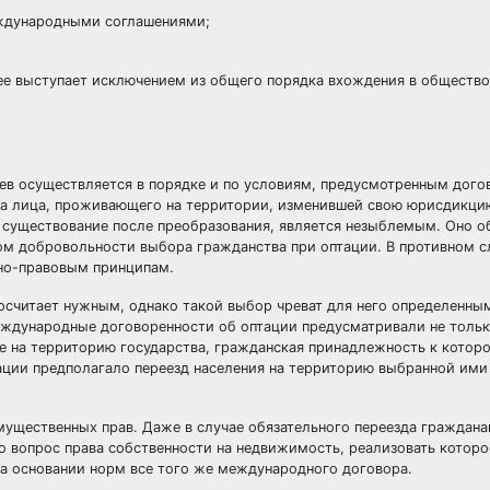
еждународными соглашениями;
рее выступает исключением из общего порядка вхождения в общество 
ев осуществляется в порядке и по условиям, предусмотренным дог
ва лица, проживающего на территории, изменившей свою юрисдикцию
 существование после преобразования, является незыблемым. Оно о
ом добровольности выбора гражданства при оптации. В противном с
дно-правовым принципам.
осчитает нужным, однако такой выбор чреват для него определенны
международные договоренности об оптации предусматривали не толь
е на территорию государства, гражданская принадлежность к котор
ации предполагало переезд населения на территорию выбранной ими
мущественных прав. Даже в случае обязательного переезда граждана
о вопрос права собственности на недвижимость, реализовать которо
а основании норм все того же международного договора.