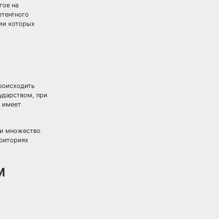
гое на
етентного
ии которых
происходить
ударством, при
е имеет
ти множество
рриториях
м