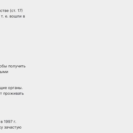
ве (ст. 17)
т. е. вошли в
тобы получить
мыми
ющие органы.
ет проживать
 1997 г.
ку зачастую