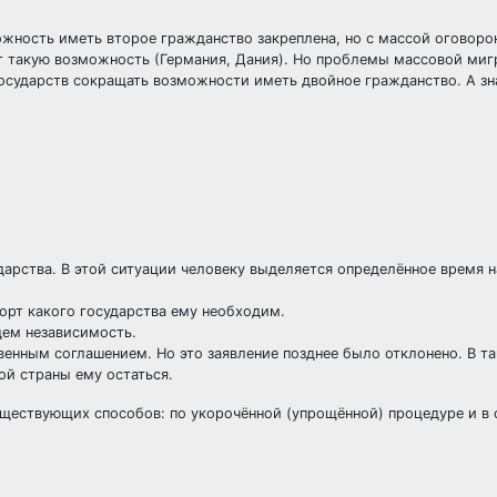
жность иметь второе гражданство закреплена, но с массой оговорок
т такую возможность (Германия, Дания). Но проблемы массовой миг
осударств сокращать возможности иметь двойное гражданство. А зн
дарства. В этой ситуации человеку выделяется определённое время н
порт какого государства ему необходим.
щем независимость.
енным соглашением. Но это заявление позднее было отклонено. В т
ой страны ему остаться.
ществующих способов: по укорочённой (упрощённой) процедуре и в