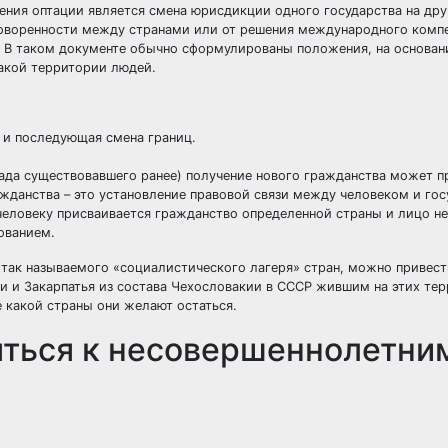
ния оптации является смена юрисдикции одного государства на дру
оговоренности между странами или от решения международного комп
). В таком документе обычно сформулированы положения, на основан
акой территории людей.
 и последующая смена границ.
спада существовавшего ранее) получение нового гражданства может 
жданства – это установление правовой связи между человеком и гос
человеку присваивается гражданство определенной страны и лицо н
ованием.
е так называемого «социалистического лагеря» стран, можно привес
ии и Закарпатья из состава Чехословакии в СССР жившим на этих те
 какой страны они желают остаться.
яться к несовершеннолетни