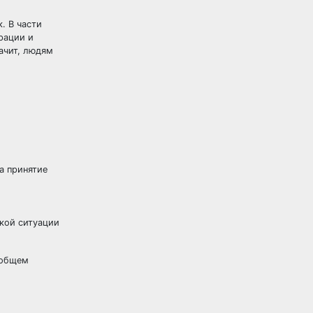
. В части
рации и
ачит, людям
а принятие
акой ситуации
 общем