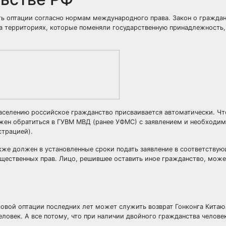
 оптации согласно нормам международного права. Закон о гражданст
а территориях, которые поменяли государственную принадлежность, 
населению российское гражданство присваивается автоматически. Ч
жен обратиться в ГУВМ МВД (ранее УФМС) с заявлением и необходи
страцией).
акже должен в установленные сроки подать заявление в соответству
ущественных прав. Лицо, решившее оставить иное гражданство, мож
вой оптации последних лет может служить возврат Гонконга Китаю в
ловек. А все потому, что при наличии двойного гражданства челове