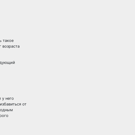
ь такое
г возраста
едующий
 у него
избавиться от
ародным
арого