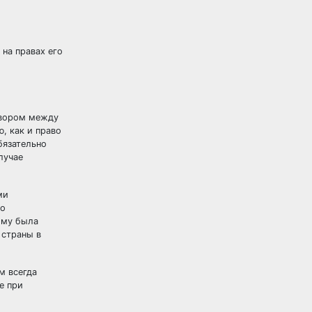
на правах его
овором между
, как и право
бязательно
лучае
ми
ко
ому была
 страны в
м всегда
е при