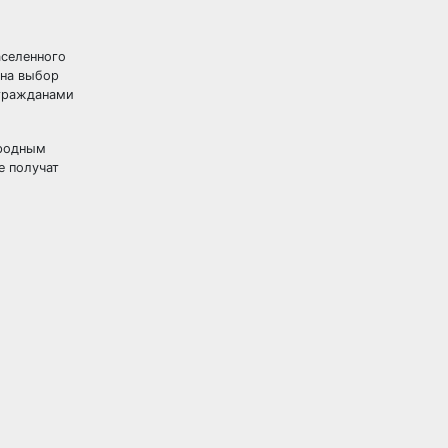
аселенного
 на выбор
 гражданами
ародным
е получат