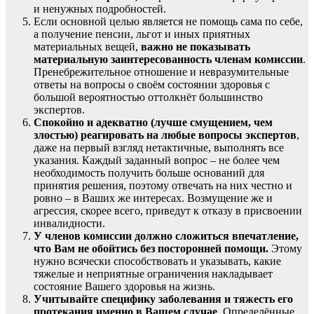
и ненужных подробностей.
Если основной целью является не помощь сама по себе,
а получение пенсии, льгот и иных приятных
материальных вещей,
важно не показывать
материальную заинтересованность членам комиссии
.
Пренебрежительное отношение и невразумительные
ответы на вопросы о своём состоянии здоровья с
большой вероятностью оттолкнёт большинство
экспертов.
Спокойно и адекватно (лучше смущением, чем
злостью) реагировать на любые вопросы экспертов
,
даже на первый взгляд нетактичные, выполнять все
указания. Каждый заданный вопрос – не более чем
необходимость получить больше оснований для
принятия решения, поэтому отвечать на них честно и
ровно – в Ваших же интересах. Возмущение же и
агрессия, скорее всего, приведут к отказу в присвоении
инвалидности.
У членов комиссии должно сложиться впечатление,
что Вам не обойтись без посторонней помощи.
Этому
нужно всячески способствовать и указывать, какие
тяжелые и неприятные ограничения накладывает
состояние Вашего здоровья на жизнь.
Учитывайте специфику заболевания и тяжесть его
протекания именно в Вашем случае
. Определённые