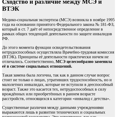
Сходство и различие между МСЭ и
ВТЭК
Медико-социальная экспертиза (МСЭ) возникла в ноябре 1995
года на основании принятого Федерального закона № 181-ФЗ,
который в ст. 7 даёт её непосредственное определение в
рамках общих тенденций деятельности по защите инвалидов
РФ.
До этого момента функции освидетельствования
нетрудоспособных осуществляла Врачебно-трудовая комиссия
(ВТЭК). Принципы её деятельности практически ничем не
отличались. Соответственно,
МСЭ целесообразно заменила
её в системе социальных отношений.
Такая замена была логична, так как в данном случае вопрос
стоит не только о лицах, утративших трудоспособность, но и
малолетних инвалидах, которые не вступили в дееспособный
возраст. Также это касается тех, нетрудоспособных в силу
врождённых или приобретённых в раннем возрасте
расстройств, относящихся к категории «инвалид с детства».
Существенные различия между данными учреждениями
выражаются лишь в развитии технических и социальных
возможностей государства. Это естественно, так как