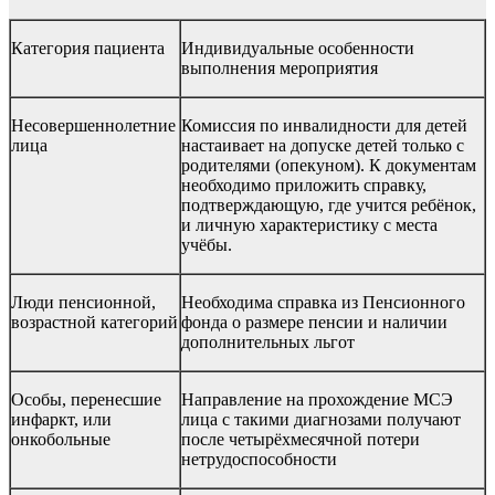
Категория пациента
Индивидуальные особенности
выполнения мероприятия
Несовершеннолетние
Комиссия по инвалидности для детей
лица
настаивает на допуске детей только с
родителями (опекуном). К документам
необходимо приложить справку,
подтверждающую, где учится ребёнок,
и личную характеристику с места
учёбы.
Люди пенсионной,
Необходима справка из Пенсионного
возрастной категорий
фонда о размере пенсии и наличии
дополнительных льгот
Особы, перенесшие
Направление на прохождение МСЭ
инфаркт, или
лица с такими диагнозами получают
онкобольные
после четырёхмесячной потери
нетрудоспособности