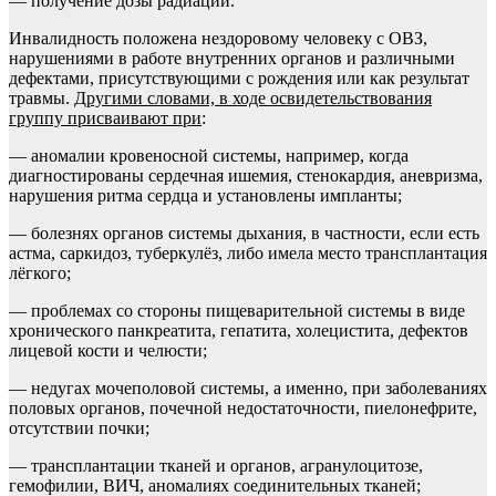
— получение дозы радиации.
Инвалидность положена нездоровому человеку с ОВЗ,
нарушениями в работе внутренних органов и различными
дефектами, присутствующими с рождения или как результат
травмы.
Другими словами, в ходе освидетельствования
группу присваивают при
:
— аномалии кровеносной системы, например, когда
диагностированы сердечная ишемия, стенокардия, аневризма,
нарушения ритма сердца и установлены импланты;
— болезнях органов системы дыхания, в частности, если есть
астма, саркидоз, туберкулёз, либо имела место трансплантация
лёгкого;
— проблемах со стороны пищеварительной системы в виде
хронического панкреатита, гепатита, холецистита, дефектов
лицевой кости и челюсти;
— недугах мочеполовой системы, а именно, при заболеваниях
половых органов, почечной недостаточности, пиелонефрите,
отсутствии почки;
— трансплантации тканей и органов, агранулоцитозе,
гемофилии, ВИЧ, аномалиях соединительных тканей;