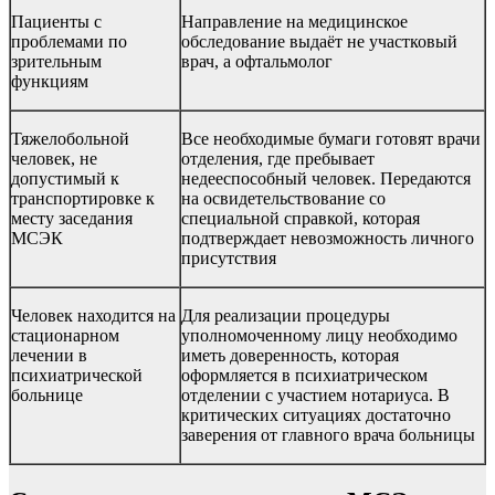
Пациенты с
Направление на медицинское
проблемами по
обследование выдаёт не участковый
зрительным
врач, а офтальмолог
функциям
Тяжелобольной
Все необходимые бумаги готовят врачи
человек, не
отделения, где пребывает
допустимый к
недееспособный человек
. Передаются
транспортировке к
на освидетельствование со
месту заседания
специальной справкой, которая
МСЭК
подтверждает невозможность личного
присутствия
Человек находится на
Для реализации процедуры
стационарном
уполномоченному лицу необходимо
лечении в
иметь доверенность, которая
психиатрической
оформляется в психиатрическом
больнице
отделении с участием нотариуса. В
критических ситуациях достаточно
заверения от главного врача больницы