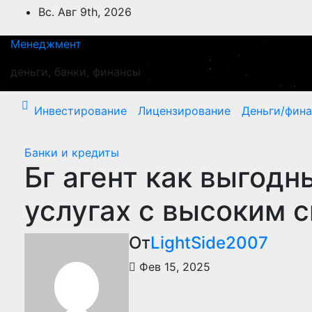
Перейти
Вс. Авг 9th, 2026
к
содержимому
Менеджмент
деньги, банки, финансы
Инвестирование
Лицензирование
Деньги/фин
Банки и кредиты
Бг агент как выгод
услугах с высоким 
От
LightSide2007
Фев 15, 2025