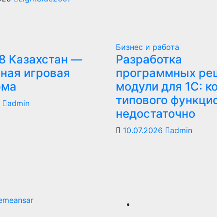
Бизнес и работа
8 Казахстан —
Разработка
ная игровая
программных ре
рма
модули для 1С: к
типового функци
6
admin
недостаточно
10.07.2026
admin
emeansar