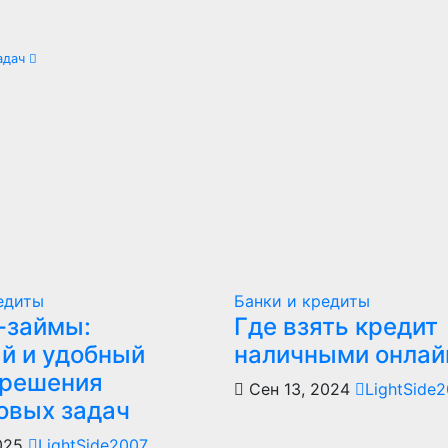
адач
едиты
Банки и кредиты
-займы:
Где взять кредит
й и удобный
наличными онлай
 решения
Сен 13, 2024
LightSide
овых задач
2025
LightSide2007