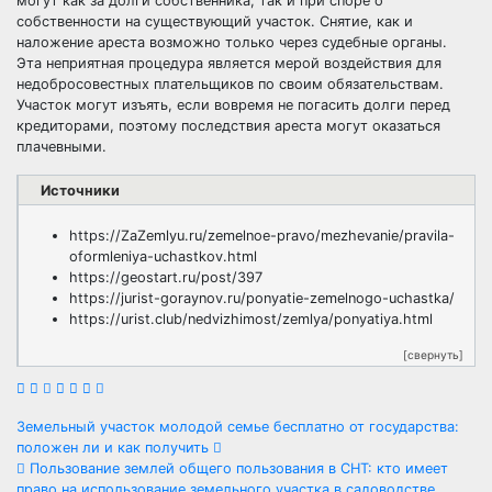
могут как за долги собственника, так и при споре о
собственности на существующий участок. Снятие, как и
наложение ареста возможно только через судебные органы.
Эта неприятная процедура является мерой воздействия для
недобросовестных плательщиков по своим обязательствам.
Участок могут изъять, если вовремя не погасить долги перед
кредиторами, поэтому последствия ареста могут оказаться
плачевными.
Источники
https://ZaZemlyu.ru/zemelnoe-pravo/mezhevanie/pravila-
oformleniya-uchastkov.html
https://geostart.ru/post/397
https://jurist-goraynov.ru/ponyatie-zemelnogo-uchastka/
https://urist.club/nedvizhimost/zemlya/ponyatiya.html
[свернуть]
Навигация
Земельный участок молодой семье бесплатно от государства:
положен ли и как получить
по
Пользование землей общего пользования в СНТ: кто имеет
право на использование земельного участка в садоводстве