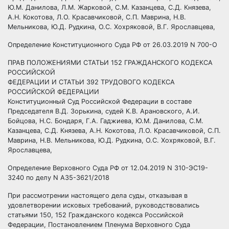
Ю.М. Данилова, Л.М. Жарковой, С.М. Казанцева, С.Д. Князева,
А.Н. Кокотова, Л.О. Красавчиковой, С.П. Маврина, Н.В.
Мельникова, Ю.Д. Рудкина, О.С. Хохряковой, В.Г. Ярославцева,
Определение Конституционного Суда РФ от 26.03.2019 N 700-О
ПРАВ ПОЛОЖЕНИЯМИ СТАТЬИ
152
ГРАЖДАНСКОГО КОДЕКСА
РОССИЙСКОЙ
ФЕДЕРАЦИИ И СТАТЬИ 392 ТРУДОВОГО КОДЕКСА
РОССИЙСКОЙ ФЕДЕРАЦИИ
Конституционный Суд Российской Федерации в составе
Председателя В.Д. Зорькина, судей К.В. Арановского, А.И.
Бойцова, Н.С. Бондаря, Г.А. Гаджиева, Ю.М. Данилова, С.М.
Казанцева, С.Д. Князева, А.Н. Кокотова, Л.О. Красавчиковой, С.П.
Маврина, Н.В. Мельникова, Ю.Д. Рудкина, О.С. Хохряковой, В.Г.
Ярославцева,
Определение Верховного Суда РФ от 12.04.2019 N 310-ЭС19-
3240 по делу N А35-3621/2018
При рассмотрении настоящего дела суды, отказывая в
удовлетворении исковых требований, руководствовались
статьями
150
,
152
Гражданского кодекса Российской
Федерации, Постановлением Пленума Верховного Суда