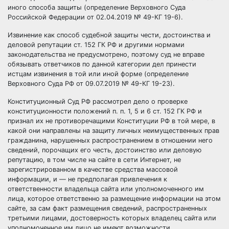
иного способа защиты (определение Верховного Суда
Российской Федерации от 02.04.2019 № 49-КГ 19-6).
Извинение как способ судебной защиты чести, достоинства и
деловой репутации ст. 152 ГК РФ и другими нормами
законодательства не предусмотрено, поэтому суд не вправе
обязывать ответчиков по данной категории дел принести
истцам извинения в той или иной форме (определение
Верховного Суда РФ от 09.07.2019 № 49-КГ 19-23).
Конституционный Суд РФ рассмотрел дело о проверке
конституционности положений п. п. 1, 5 и 6 ст. 152 ГК РФ и
признал их не противоречащими Конституции РФ в той мере, в
какой они направлены на защиту личных неимущественных прав
гражданина, нарушенных распространением в отношении него
сведений, порочащих его честь, достоинство или деловую
репутацию, в том числе на сайте в сети Интернет, не
зарегистрированном в качестве средства массовой
информации, и — не предполагая привлечения к
ответственности владельца сайта или уполномоченного им
лица, которое ответственно за размещение информации на этом
сайте, за сам факт размещения сведений, распространенных
третьими лицами, достоверность которых владелец сайта или
уполномоченное им лицо не имеют возможности