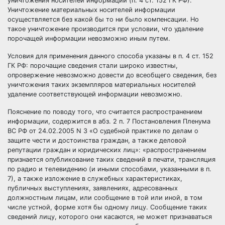
уничтожения носителей информации (п. 4 ст. 152 ГК РФ).
Уничтожение материальных носителей информации
осуществляется без какой бы то ни было компенсации. Но
такое уничтожение производится при условии, что удаление
порочащей информации невозможно иным путем.
Условия для применения данного способа указаны в п. 4 ст. 152
ГК РФ: порочащие сведения стали широко известны,
опровержение невозможно довести до всеобщего сведения, без
уничтожения таких экземпляров материальных носителей
удаление соответствующей информации невозможно.
Пояснение по поводу того, что считается распространением
информации, содержится в абз. 2 п. 7 Постановления Пленума
ВС РФ от 24.02.2005 N 3 «О судебной практике по делам о
защите чести и достоинства граждан, а также деловой
репутации граждан и юридических лиц»: «распространением
признается опубликование таких сведений в печати, трансляция
по радио и телевидению (и иными способами, указанными в п.
7), а также изложение в служебных характеристиках,
публичных выступлениях, заявлениях, адресованных
должностным лицам, или сообщение в той или иной, в том
числе устной, форме хотя бы одному лицу. Сообщение таких
сведений лицу, которого они касаются, не может признаваться