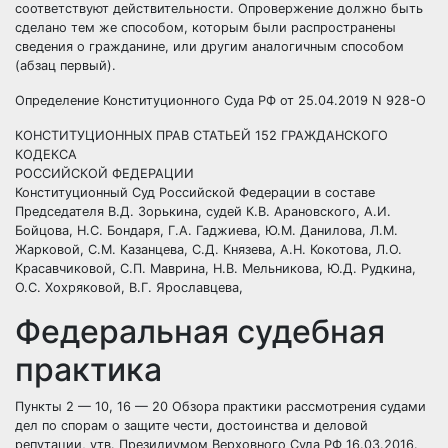
соответствуют действительности. Опровержение должно быть
сделано тем же способом, которым были распространены
сведения о гражданине, или другим аналогичным способом
(абзац первый).
Определение Конституционного Суда РФ от 25.04.2019 N 928-О
КОНСТИТУЦИОННЫХ ПРАВ СТАТЬЕЙ
152
ГРАЖДАНСКОГО
КОДЕКСА
РОССИЙСКОЙ ФЕДЕРАЦИИ
Конституционный Суд Российской Федерации в составе
Председателя В.Д. Зорькина, судей К.В. Арановского, А.И.
Бойцова, Н.С. Бондаря, Г.А. Гаджиева, Ю.М. Данилова, Л.М.
Жарковой, С.М. Казанцева, С.Д. Князева, А.Н. Кокотова, Л.О.
Красавчиковой, С.П. Маврина, Н.В. Мельникова, Ю.Д. Рудкина,
О.С. Хохряковой, В.Г. Ярославцева,
Федеральная судебная
практика
Пункты 2 — 10, 16 — 20 Обзора практики рассмотрения судами
дел по спорам о защите чести, достоинства и деловой
репутации, утв. Президиумом Верховного Суда РФ 16.03.2016.