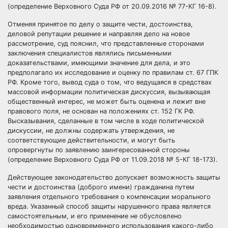
(определение Верховного Суда РФ от 20.09.2016 № 77-КГ 16-8).
Отменяя принятое по делу о защите чести, достоинства,
деловой репутации решение и направляя дело на новое
рассмотрение, суд пояснил, что представленные сторонами
заключения специалистов являлись письменными
доказательствами, имеющими значение для дела, и это
предполагало их исследование и оценку по правилам ст. 67 ГПК
РФ. Кроме того, вывод суда о том, что ведущаяся в средствах
массовой информации политическая дискуссия, вызывающая
общественный интерес, не может быть оценена и лежит вне
правового поля, не основан на положениях ст. 152 ГК РФ.
Высказывания, сделанные в том числе в ходе политической
дискуссии, не должны содержать утверждения, не
соответствующие действительности, и могут быть
опровергнуты по заявлению заинтересованной стороны
(определение Верховного Суда РФ от 11.09.2018 № 5-КГ 18-173).
Действующее законодательство допускает возможность защиты
чести и достоинства (доброго имени) гражданина путем
заявления отдельного требования о компенсации морального
вреда. Указанный способ защиты нарушенного права является
самостоятельным, и его применение не обусловлено
необходимостью одновременного использования какого-либо