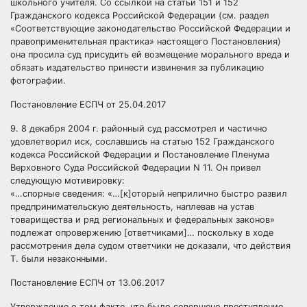
школьного учителя. Со ссылкой на статьи
151
и
152
Гражданского кодекса Российской Федерации (см. раздел
«Соответствующие законодательство Российской Федерации и
правоприменительная практика» настоящего Постановления)
она просила суд присудить ей возмещение морального вреда и
обязать издательство принести извинения за публикацию
фотографии.
Постановление ЕСПЧ от 25.04.2017
9. 8 декабря 2004 г. районный суд рассмотрел и частично
удовлетворил иск, сославшись на статью
152
Гражданского
кодекса Российской Федерации и Постановление Пленума
Верховного Суда Российской Федерации N 11. Он привел
следующую мотивировку:
«…спорные сведения: «…[к]оторый неприлично быстро развил
предпринимательскую деятельность, наплевав на устав
товарищества и ряд региональных и федеральных законов»
подлежат опровержению [ответчиками]… поскольку в ходе
рассмотрения дела судом ответчики не доказали, что действия
Т. были незаконными.
Постановление ЕСПЧ от 13.06.2017
Утверждение о том факте, что было совершено преступление,