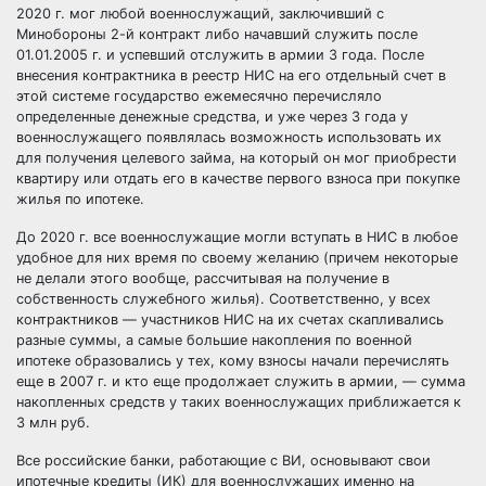
2020 г. мог любой военнослужащий, заключивший с
Минобороны 2-й контракт либо начавший служить после
01.01.2005 г. и успевший отслужить в армии 3 года. После
внесения контрактника в реестр НИС на его отдельный счет в
этой системе государство ежемесячно перечисляло
определенные денежные средства, и уже через 3 года у
военнослужащего появлялась возможность использовать их
для получения целевого займа, на который он мог приобрести
квартиру или отдать его в качестве первого взноса при покупке
жилья по ипотеке.
До 2020 г. все военнослужащие могли вступать в НИС в любое
удобное для них время по своему желанию (причем некоторые
не делали этого вообще, рассчитывая на получение в
собственность служебного жилья). Соответственно, у всех
контрактников — участников НИС на их счетах скапливались
разные суммы, а самые большие накопления по военной
ипотеке образовались у тех, кому взносы начали перечислять
еще в 2007 г. и кто еще продолжает служить в армии, — сумма
накопленных средств у таких военнослужащих приближается к
3 млн руб.
Все российские банки, работающие с ВИ, основывают свои
ипотечные кредиты (ИК) для военнослужащих именно на