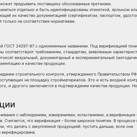
 сможет предъявить поставщику обоснованные претензии.
аниться отдельно и быть идентифицированы этикеткой, ярлыком ил
ющей их качество документацией (сертификатом, паспортом, удосто
ся только на соответствие нормативам.
ий ГОСТ 24297-87 с одноименным названием. Под верификацией пон
лы соответствуют требованиям, стандартам, заявленным характерис
относят визуальный, документарный и экспериментальный (методиче
ументацию и качестве продукции.
ведении строительного контроля, утвержденного Правительством РФ 
 поступающих на площадку стройматериалов. Это и есть входной кон
ого, и другого заключается в подтверждении качества продукции. Н
ации
енивания с наблюдением, измерениями, испытаниями, а верификация 
. Считается, что верификация – более широкое понятие. В процессе 
м, что делать с закупленной продукцией: пустить дальше, если она
е верифицирована.