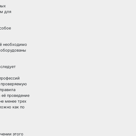
ных
ем для
особое
Её необходимо
 оборудованы
 следует
 профессий
а проверяемую
 правила
 её проведение
не менее трех
можно как по
чении этого