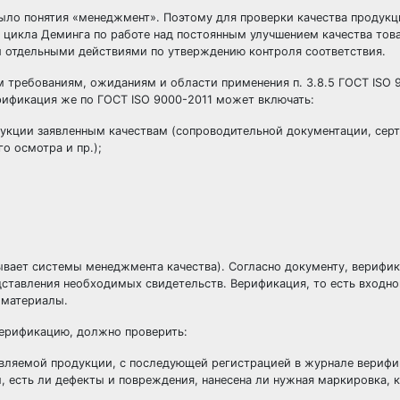
было понятия «менеджмент». Поэтому для проверки качества продук
м цикла Деминга по работе над постоянным улучшением качества това
и отдельными действиями по утверждению контроля соответствия.
м требованиям, ожиданиям и области применения п. 3.8.5 ГОСТ ISO 
ерификация же по ГОСТ ISO 9000-2011 может включать:
дукции заявленным качествам (сопроводительной документации, сер
о осмотра и пр.);
вает системы менеджмента качества). Согласно документу, верифик
ставления необходимых свидетельств. Верификация, то есть входно
йматериалы.
 верификацию, должно проверить:
авляемой продукции, с последующей регистрацией в журнале верифи
, есть ли дефекты и повреждения, нанесена ли нужная маркировка, 