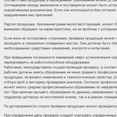
соответствие продукции утвержденным
требованиям
можно устано
Соглашением между заказчиком и поставщиком может быть устано
нормативными документами. Если они используются без согласия 
предъявления ему претензий.
Партия продукции, признанная ранее несоответствующей, может б
внимание обращают на характеристики, из-за проблем с которым
Если иное не согласовано сторонами, проверка продукции может 
проводить в специально отведенных местах. Они должны быть о
необходимыми средствами измерений, контроля и испытаний.
При превышении погрешности измерений сверх установленной нор
перепроверить на работоспособном оборудовании.
Работники, непосредственно осуществляющие проверку, в соотв
рабочих должны иметь образование не ниже среднего профессиона
продукцию, её физико-химические и технологические свойства, 
отбора проб и методику проведения анализов. Согласно професси
может иметь среднее профессиональное образование по направле
лет. При наличии высшего образования по данному направлению т
трудовому договору
на постоянной основе, так и в рамках гражд
По договоренности сторон проверка продукции может проводитьс
При определении даты проверки следует учитывать определенные 