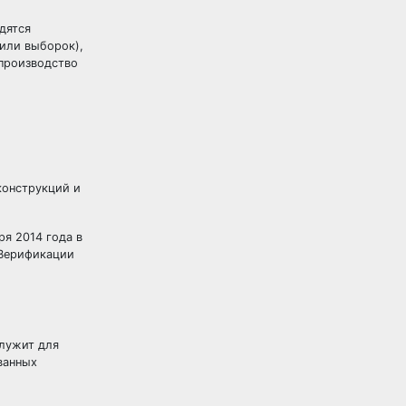
дятся
 или выборок),
 производство
конструкций и
ря 2014 года в
«Верификации
служит для
ванных