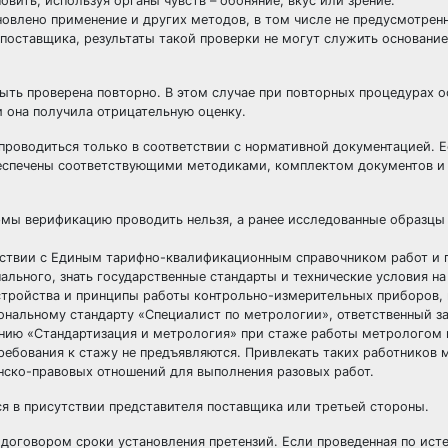
вить, используя органы чувств – обоняние, вкус или зрение.
влено применение и других методов, в том числе не предусмотрен
поставщика, результаты такой проверки не могут служить основани
ыть проверена повторно. В этом случае при повторных процедурах 
и она получила отрицательную
оценку
.
проводиться только в соответствии с нормативной документацией. 
беспечены соответствующими методиками, комплектом
документов
и
мы верификацию проводить нельзя, а ранее исследованные образцы
етствии с Единым тарифно-квалификационным справочником работ и
льного, знать государственные стандарты и технические условия н
устройства и принципы работы контрольно-измерительных приборов,
ональному стандарту «Специалист по метрологии», ответственный за
нию «Стандартизация и метрология» при стаже работы метрологом 
ребования к стажу не предъявляются. Привлекать таких работников 
анско-правовых отношений для выполнения разовых работ.
я в присутствии представителя поставщика или третьей стороны.
договором сроки установления претензий. Если проведенная по исте