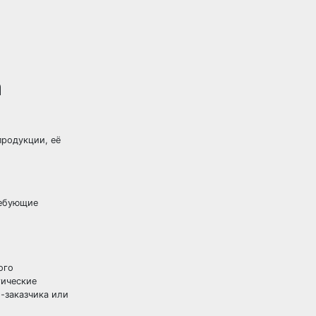
а
продукции, её
ребующие
ого
гические
-заказчика или