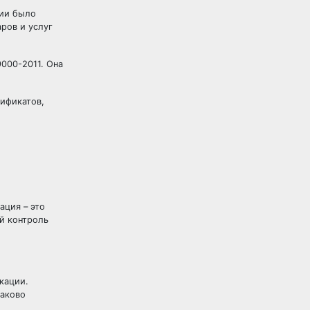
ции было
ров и услуг
9000-2011. Она
тификатов,
ация – это
й контроль
кации.
каково