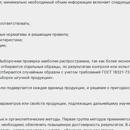
ции; минимально необходимый объем информации включает следующ
оответствовать;
ьные нормативы и решающие правила;
актеристики;
ции;
борочная проверка наиболее распространена, так как более эконом
а отбираются отдельные образцы, по результатам контроля или испы
 отбираются случайным образом с учетом требований ГОСТ 18321-73
выборок штучной продукции».
лю подвергается каждая единица продукции, и решение о пригодно
параметров или свойств продукции, подлежащих дальнейшему изуче
ые и органолептические методы. Первая группа методов применяетс
а необходимо обеспечить повышенную достоверность результатов. В 