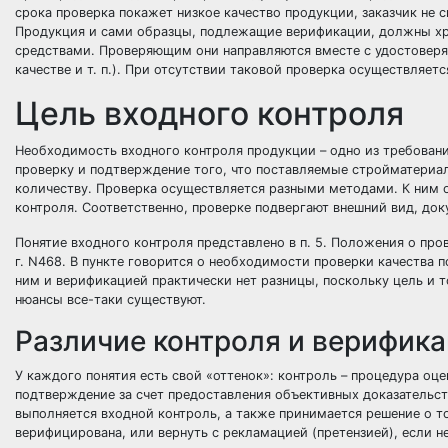
срока проверка покажет низкое качество продукции, заказчик не
Продукция и сами образцы, подлежащие верификации, должны хр
средствами. Проверяющим они направляются вместе с удостоверя
качестве и т. п.). При отсутствии таковой проверка осуществляет
Цель входного контроля
Необходимость входного контроля продукции – одно из требован
проверку и подтверждение того, что поставляемые стройматериа
количеству. Проверка осуществляется разными методами. К ним 
контроля. Соответственно, проверке подвергают внешний вид, док
Понятие входного контроля представлено в п. 5. Положения о про
г. N468. В пункте говорится о необходимости проверки качества
ним и верификацией практически нет разницы, поскольку цель и т
нюансы все-таки существуют.
Различие контроля и верифик
У каждого понятия есть свой «оттенок»: контроль – процедура оц
подтверждение за счет предоставления объективных доказательств
выполняется входной контроль, а также принимается решение о то
верифицирована, или вернуть с рекламацией (претензией), если н