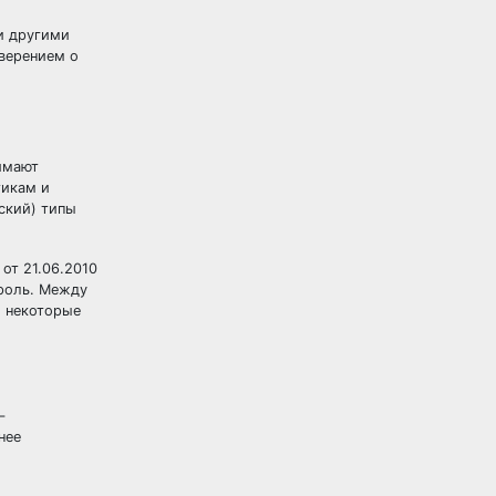
и другими
верением о
имают
тикам и
ский) типы
от 21.06.2010
троль. Между
о некоторые
–
нее