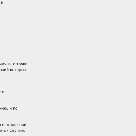
ие
ична, с точки
таний которых
сти
нию, и по
я в отношении
иных случаях