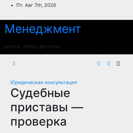
Перейти
Пт. Авг 7th, 2026
к
содержимому
Менеджмент
деньги, банки, финансы
Юридическая консультация
Судебные
приставы —
проверка