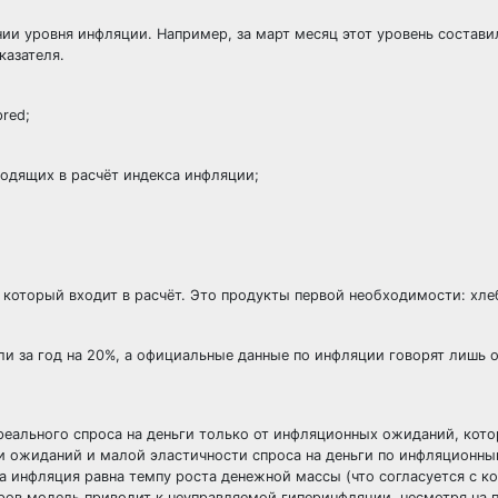
и уровня инфляции. Например, за март месяц этот уровень составил
казателя.
pred;
одящих в расчёт индекса инфляции;
 который входит в расчёт. Это продукты первой необходимости: хлеб
и за год на 20%, а официальные данные по инфляции говорят лишь о
реального спроса на деньги только от инфляционных ожиданий, кот
ии ожиданий и малой эластичности спроса на деньги по инфляцион
а инфляция равна темпу роста денежной массы (что согласуется с к
тров модель приводит к неуправляемой гиперинфляции, несмотря на 