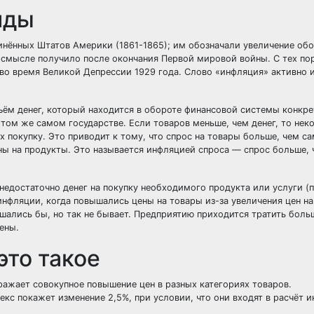
иды
нённых Штатов Америки (1861-1865); им обозначали увеличение обо
 смысле получило после окончания Первой мировой войны. С тех пор
 во время Великой Депрессии 1929 года. Слово «инфляция» активно 
ъём денег, который находится в обороте финансовой системы конкре
 том же самом государстве. Если товаров меньше, чем денег, то нек
их покупку. Это приводит к тому, что спрос на товары больше, чем са
ны на продукты. Это называется инфляцией спроса — спрос больше, 
недостаточно денег на покупку необходимого продукта или услуги 
нфляции, когда повышались цены на товары из-за увеличения цен на
ышались бы, но так не бывает. Предприятию приходится тратить боль
ены.
это такое
ажает совокупное повышение цен в разных категориях товаров.
кс покажет изменение 2,5%, при условии, что они входят в расчёт и