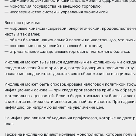
— снижение эффективности капиталовложения и сдерживание рос
— монополия государства на внешнюю торговлю;
— несовершенство системы управления экономикой.
Внешние причины:
— мировые кризисы (сырьевой, энергетический, продовольственн
нефть и так далее;
— обмен банками национальной валюты на иностранную, что вызы
— сокращение поступлений от внешней торговли;
— отрицательное сальдо внешнеторгового платежного баланса.
Инфляция может вызываться адаптивными инфляционными ожидани
средств массовой информации, потерей доверия к правительству
население предпочитает держать свои сбережения не в националь
Инфляция может быть спровоцирована налоговой политикой госу
инфляционной основе — при спаде производства прибыль образуетс
материальных ценностей. Если в бюджет изымается большая часть
снижаются возможности инвестиционной активности. При падении
инфляцию, он напрямую влияет на увеличение цен.
На инфляцию влияют объединения профсоюзов, которые не дают р
плат.
Также на инфляцию влияют крупные монополисты, которые получаю