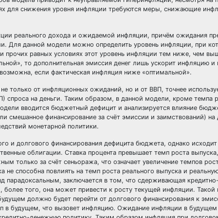
виях для снижения уровня инфляции требуются меры, снижающие инф
нкции реального дохода и ожидаемой инфляции, причём ожидания пр
и. Для данной модели можно определить уровень инфляции, при ко
и прочих равных условиях этот уровень инфляции тем ниже, чем вы
льной», то дополнительная эмиссия денег лишь ускорит инфляцию и
 возможна, если фактическая инфляция ниже «оптимальной».
не только от инфляционных ожиданий, но и от ВВП, точнее использу
ВП) спроса на деньги. Таким образом, в данной модели, кроме темпа
 модели вводится бюджетный дефицит и анализируется влияние бюдж
или смешанное финансирование за счёт эмиссии и заимствований) на
ледствий монетарной политики.
о и долгового финансирования дефицита бюджета, однако исходит и
венные облигации. Ставка процента превышает темп роста выпуска,
ым только за счёт сеньоража, что означает увеличение темпов рос
а не способна повлиять на темп роста реального выпуска и реальну
яд парадоксальным, заключается в том, что сдерживающая кредитно
и, более того, она может привести к росту текущей инфляции. Такой
в будущем должно будет перейти от долгового финансирования к эмис
мп в будущем, что вызовет инфляцию. Ожидание инфляции в будуще
кредитно-денежную политику. Таким образом инфляция при долгово