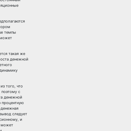
ляционные
едполагаются
тором
ше темпы
 может
ется такая же
 роста денежной
етного
 динамику
з того, что
 поэтому с
та денежной
ю процентную
-денежная
 вывод следует
сионному, и
м может
м