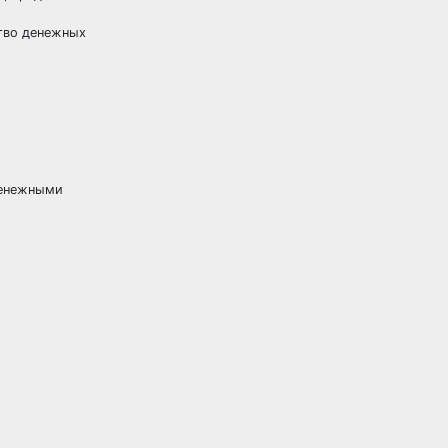
ство денежных
денежными