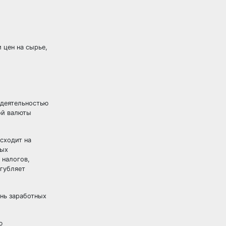
 цен на сырье,
 деятельностью
ой валюты
сходит на
ных
 налогов,
губляет
нь заработных
ю