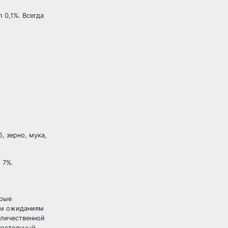
 0,1%. Всегда
, зерно, мука,
 7%.
орые
ным ожиданиям
оличественной
постоянный