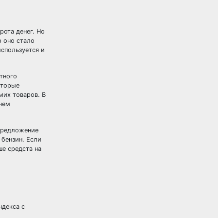
рота денег. Но
 оно стало
используется и
тного
оторые
мих товаров. В
чем
(предложение
 бензин. Если
ше средств на
ндекса с