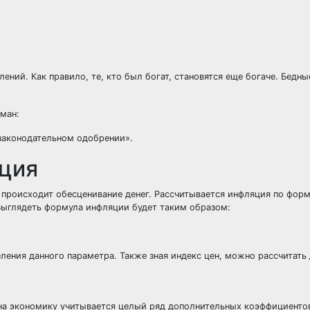
ений. Как правило, те, кто был богат, становятся еще богаче. Бедн
дман:
законодательном одобрении».
яция
 происходит обесценивание денег. Рассчитывается инфляция по форм
Выглядеть формула инфляции будет таким образом:
ения данного параметра. Также зная индекс цен, можно рассчитать
 на экономику учитывается целый ряд дополнительных коэффициенто