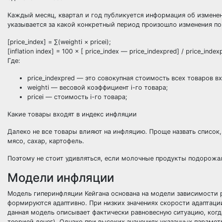
Каждый месяц, квартал и год публикуется информация об изменени
указывается за какой конкретный период произошло изменения по
[price_index] = ∑(weighti × pricei);
[
inflation index
] = 100 × [ price_index — price_indexpred] / price_index
Где:
price_indexpred
— это совокупная стоимость всех товаров вх
weighti
— весовой коэффициент i-го товара;
pricei
— стоимость i-го товара;
Какие товары входят в индекс инфляции
Далеко не все товары влияют на инфляцию. Проще назвать список,
мясо, сахар, картофель.
Поэтому не стоит удивляться, если молочные продукты подорожал
Модели инфляции
Модель гиперинфляции Кейгана основана на модели зависимости 
формируются адаптивно. При низких значениях скорости адаптац
данная модель описывает фактически равновесную ситуацию, когд
теорией денег). Однако при высоких значениях указанных параме