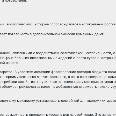
та потребления;
ый, экологический), которые сопровождаются многократным ростом
вает потребность в дополнительной эмиссии бумажных денег;
ями, связанными с воздействием политической нестабильности, с
. На фоне больших инфляционных ожиданий и роста курса иностранн
ной валюте.
дарства. В условиях инфляции формирование доходов бюджета прои
я преимущественно за счет роста цен, а не за счет создания реаль
 прибыли хозяйства, то усиливается тенденция уклонения от уплаты
 объемов производства налог на добавленную стоимость только усу
ыночному механизму устанавливать достойный для экономики урове
т возможность определять уровень цен на свой товар. Это зачасту