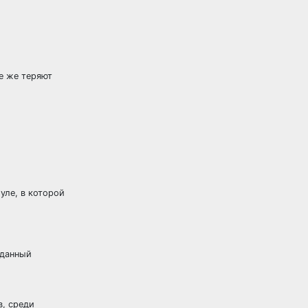
ые же теряют
уле, в которой
 данный
в, среди