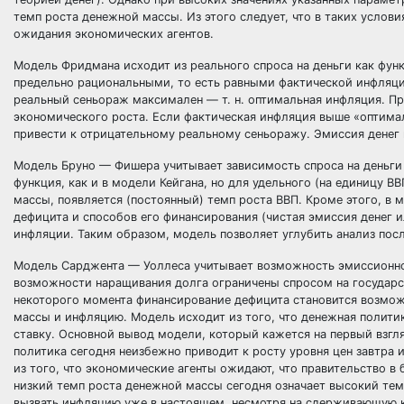
темп роста денежной массы. Из этого следует, что в таких усло
ожидания экономических агентов.
Модель Фридмана исходит из реального спроса на деньги как фу
предельно рациональными, то есть равными фактической инфляци
реальный сеньораж максимален — т. н. оптимальная инфляция. Пр
экономического роста. Если фактическая инфляция выше «оптима
привести к отрицательному реальному сеньоражу. Эмиссия денег
Модель Бруно — Фишера учитывает зависимость спроса на деньги 
функция, как и в модели Кейгана, но для удельного (на единицу В
массы, появляется (постоянный) темп роста ВВП. Кроме этого, в
дефицита и способов его финансирования (чистая эмиссия денег 
инфляции. Таким образом, модель позволяет углубить анализ пос
Модель Сарджента — Уоллеса учитывает возможность эмиссионног
возможности наращивания долга ограничены спросом на государст
некоторого момента финансирование дефицита становится возможн
массы и инфляцию. Модель исходит из того, что денежная политик
ставку. Основной вывод модели, который кажется на первый взгл
политика сегодня неизбежно приводит к росту уровня цен завтра 
из того, что экономические агенты ожидают, что правительство 
низкий темп роста денежной массы сегодня означает высокий те
вызвать инфляцию уже в настоящем, несмотря на сдерживающую 