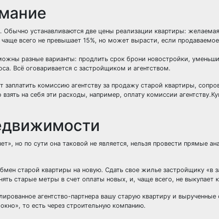
имание
й. Обычно устанавливаются две цены реализации квартиры: желаемая
 чаще всего не превышает 15%, но может вырасти, если продаваемое
зможны разные варианты: продлить срок брони новостройки, уменьши
са. Всё оговаривается с застройщиком и агентством.
т заплатить комиссию агентству за продажу старой квартиры, сопр
взять на себя эти расходы, например, оплату комиссии агентству.Ку
недвижимости
чет», но по сути она таковой не является, нельзя провести прямые а
бмен старой квартиры на новую. Сдать свое жилье застройщику «в з
ять старые метры в счет оплаты новых, и, чаще всего, не выкупает к
лированное агентство-партнера вашу старую квартиру и вырученные
 окно», то есть через строительную компанию.