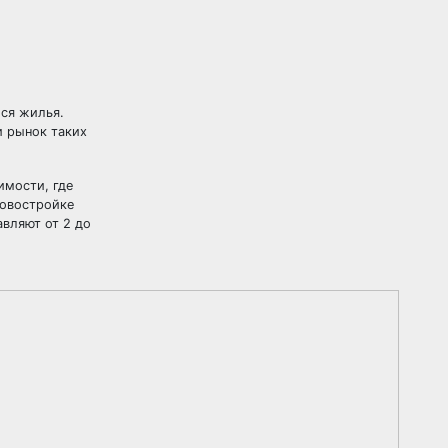
ося жилья.
и рынок таких
имости, где
новостройке
авляют от 2 до