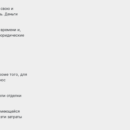
 свою и
нь. Деньги
 времени и,
 юридические
роме того, для
нос
или отделки
 имеющейся
 эти затраты