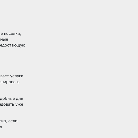
е поселки,
нные
 недостающую
вает услуги
ронировать
удобные для
ндовать уже
тив, если
з