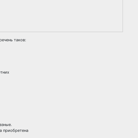
речень таков:
етних
азные.
на приобретена