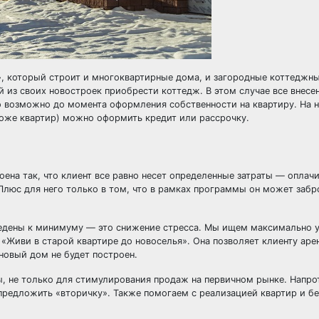
т», который строит и многоквартирные дома, и загородные коттеджны
 из своих новостроек приобрести коттедж. В этом случае все внесе
то возможно до момента оформления собственности на квартиру. На
роже квартир) можно оформить кредит или рассрочку.
ена так, что клиент все равно несет определенные затраты — оплачи
 Плюс для него только в том, что в рамках программы он может заб
ведены к минимуму — это снижение стресса. Мы ищем максимально 
«Живи в старой квартире до новоселья». Она позволяет клиенту аре
 новый дом не будет построен.
ы, не только для стимулирования продаж на первичном рынке. Напро
предложить «вторичку». Также помогаем с реализацией квартир и бе