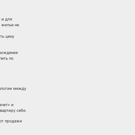
 и для
 жилье не
ть цену
овождение
пить по
налогии между
ачет» и
вартиру себе.
 от продажи