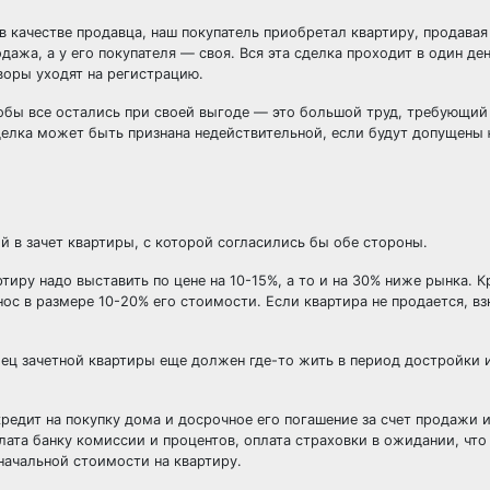
в качестве продавца, наш покупатель приобретал квартиру, продавая
дажа, а у его покупателя — своя. Вся эта сделка проходит в один де
воры уходят на регистрацию.
обы все остались при своей выгоде — это большой труд, требующий
сделка может быть признана недействительной, если будут допущены
 в зачет квартиры, с которой согласились бы обе стороны.
иру надо выставить по цене на 10-15%, а то и на 30% ниже рынка. К
с в размере 10-20% его стоимости. Если квартира не продается, вз
ец зачетной квартиры еще должен где-то жить в период достройки 
 кредит на покупку дома и досрочное его погашение за счет продажи
лата банку комиссии и процентов, оплата страховки в ожидании, что
начальной стоимости на квартиру.