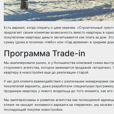
Есть вариант, когда спорить о цене незачем. «Строительный трес
предлагает своим клиентам возможность вместо квартиры в одной
покупателем квартиры деньги засчитываются как плата за дом. Э
сумму (дома в поселках «Небо» или «Сад времени» в среднем до
Программа Trade-in
Мы анализировали рынок, и у большинства компаний схема выстро
стороннего агентства, которое занимается продажей «вторички».
квартиру в новостройке еще до реализации старой.
У нас для клиента взаимодействия с различными менеджерами с
покупателей варианты, даже разработали специальную программу 
проданную квартиру у нового владельца до того момента, как его
Мы заинтересованы в развитии агентства как полноценной единиц
клиент не находит желаемого варианта на «первичке», мы можем 
последующей покупки новостройки.