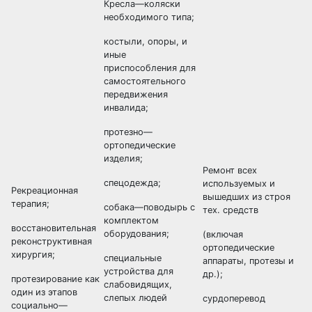
Кресла—коляски
необходимого типа;
костыли, опоры, и
иные
приспособления для
самостоятельного
передвижения
инвалида;
протезно—
ортопедические
изделия;
Ремонт всех
спецодежда;
используемых и
Рекреационная
вышедших из строя
терапия;
собака—поводырь с
тех. средств
комплектом
восстановительная
оборудования;
(включая
реконструктивная
ортопедические
хирургия;
специальные
аппараты, протезы и
устройства для
др.);
протезирование как
слабовидящих,
один из этапов
слепых людей
сурдоперевод
социально—