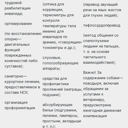
трудовой
(оптика для
(перевод звучащей
реабилитации
коррекции,
речи на язык жестов
инвалида;
термометры для
для глухих людей);
контроля
ортезирование
тифлосурдоперевод
температуры тела
именно для
(по восстановлению
(метод общения со
инвалидов по
опорно—
слепоглухими
зрению, «говорящие»
двигательных
людьми на пальцах,
тонометры и др.);
функций
т. е. на основе
поврежденных
тактильного
слуховые,
конечностей либо
взаимодействия);
голосообразующие
суставов);
аппараты;
Важно! За
санаторно—
содержание собаки—
средства для
курортное лечение,
поводыря, включая
профилактики
предоставляемое в
обращение за
пролежней (матрацы,
составе НСУ;
услугами к
подушки);
ветеринару,
организация
абсорбирующее
предусмотрена
профориентации
белье (подгузники,
ежегодная денежная
пеленки, памперсы,
компенсация
простыни, вкладыши
и т. п.);