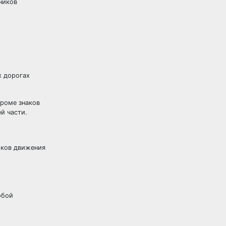
ников
х дорогах
кроме знаков
й части.
иков движения
обой