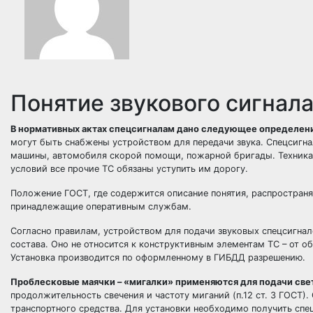
Понятие звукового сигнал
В нормативных актах спецсигналам дано следующее определен
могут быть снабжены устройством для передачи звука. Спецсигн
машины, автомобиля скорой помощи, пожарной бригады. Техника,
условий все прочие ТС обязаны уступить им дорогу.
Положение ГОСТ, где содержится описание понятия, распространя
принадлежащие оперативным службам.
Согласно правилам, устройством для подачи звуковых спецсигнал
состава. Оно не относится к конструктивным элементам ТС – от об
Установка производится по оформленному в ГИБДД разрешению.
Проблесковые маячки – «мигалки» применяются для подачи све
продолжительность свечения и частоту миганий (п.12 ст. 3 ГОСТ)
транспортного средства. Для установки необходимо получить спе