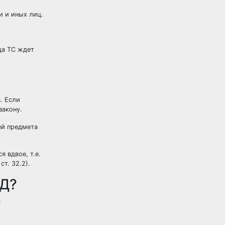
и и иных лиц.
ца ТС ждет
. Если
закону.
ей предмета
 вдвое, т.е.
т. 32.2).
ДД?
: