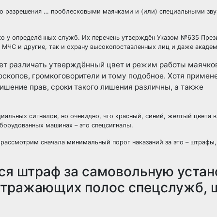
го разрешения … проблесковыми маячками и (или) специальными зв
ко у определённых служб. Их перечень
утверждён
Указом №635 Прези
МЧС и другие, так и охрану высокопоставленных лиц и даже академ
ует различать утверждённый цвет и режим работы маячко
оскопов, громкоговорители и тому подобное. Хотя примен
лишение прав, сроки такого лишения различны, а также
альных сигналов, но очевидно, что красный, синий, желтый цвета в
оборудованных машинах – это спецсигналы.
 рассмотрим сначала минимальный порог наказаний за это – штрафы,
ся штраф за самовольную устан
, отражающих полос спецслужб,