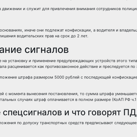
в движении и служит для привлечения внимания сотрудников полици
основаниях, иначе они подлежат конфискации, а водителя и владель
лишения водительских прав на срок до 2 лет.
ание сигналов
 на установку и применение предупреждающих устройств этого типа
ала расценивается как противозаконное действие и преследуется по 
наложение штрафа размером 5000 рублей с последующей конфискаци
ей с момента вынесения постановления, то сумма штрафа уменьшается
стальных случаях штраф оплачивается в полном размере (КоАП РФ ч.1 с
 спецсигналов и что говорят П
оложения по допуску транспортных средств предписывают следующее