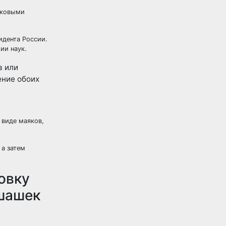
уковыми
дента России.
ии наук.
в или
ение обоих
 виде маяков,
 а затем
овку
 шашек