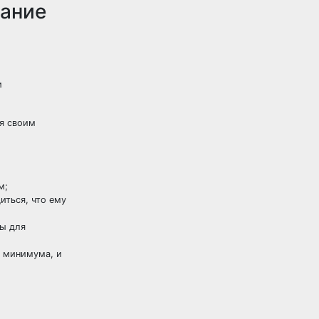
вание
и
я своим
м;
иться, что ему
ны для
о минимума, и