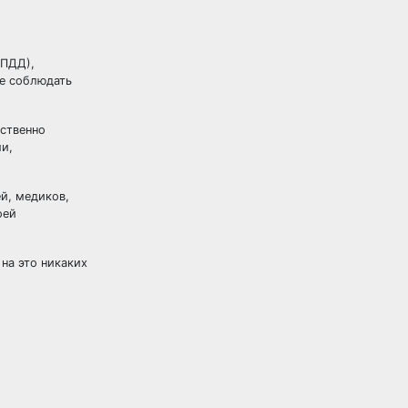
 ПДД),
не соблюдать
ественно
и,
й, медиков,
оей
на это никаких