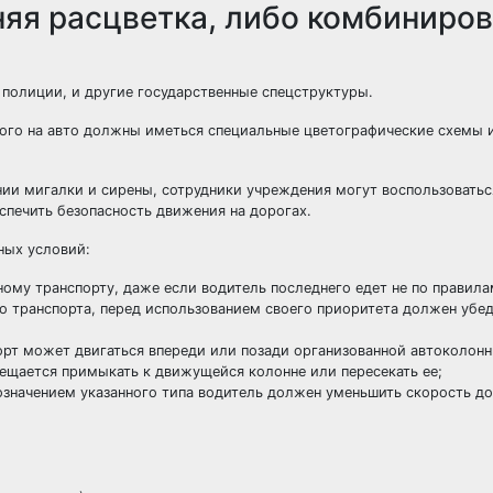
няя расцветка, либо комбиниро
олиции, и другие государственные спецструктуры.
ого на авто должны иметься специальные цветографические схемы 
ии мигалки и сирены, сотрудники учреждения могут воспользоватьс
печить безопасность движения на дорогах.
ных условий:
ому транспорту, даже если водитель последнего едет не по правила
о транспорта, перед использованием своего приоритета должен убед
орт может двигаться впереди или позади организованной автоколон
щается примыкать к движущейся колонне или пересекать ее;
значением указанного типа водитель должен уменьшить скорость д