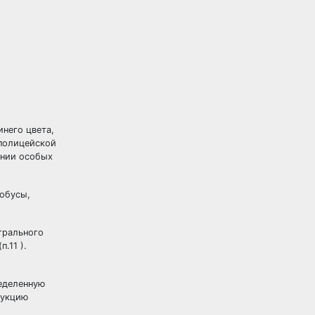
инего цвета,
 полицейской
ении особых
тобусы,
трального
.11 ).
ределенную
рукцию