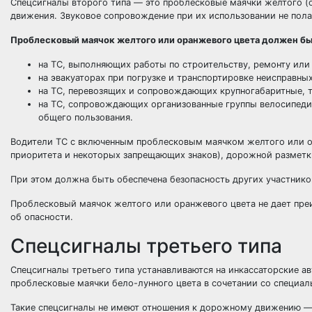
Спецсигналы второго типа — это проблесковые маячки желтого (о
движения. Звуковое сопровождение при их использовании не пола
Проблесковый маячок желтого или оранжевого цвета должен бы
на ТС, выполняющих работы по строительству, ремонту или
на эвакуаторах при погрузке и транспортировке неисправны
на ТС, перевозящих и сопровождающих крупногабаритные, 
на ТС, сопровождающих организованные группы велосипеди
общего пользования.
Водители ТС с включенным проблесковым маячком желтого или ор
приоритета и некоторых запрещающих знаков), дорожной разметки
При этом должна быть обеспечена безопасность других участнико
Проблесковый маячок желтого или оранжевого цвета не дает пре
об опасности.
Спецсигналы третьего типа
Спецсигналы третьего типа устанавливаются на инкассаторские а
проблесковые маячки бело-лунного цвета в сочетании со специал
Такие спецсигналы не имеют отношения к дорожному движению — и