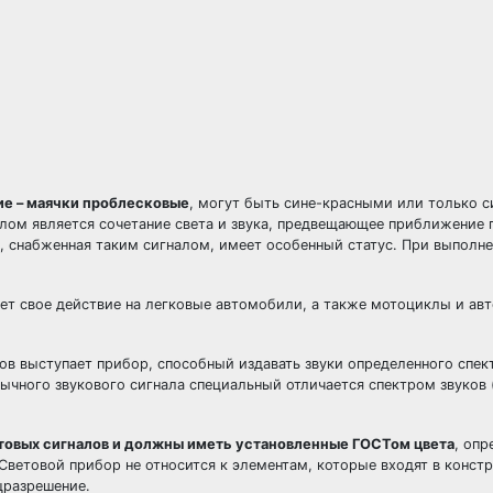
а
ие – маячки проблесковые
, могут быть сине-красными или только с
алом является сочетание света и звука, предвещающее приближение
 снабженная таким сигналом, имеет особенный статус. При выполн
ет свое действие на легковые автомобили, а также мотоциклы и ав
ов выступает прибор, способный издавать звуки определенного спек
ычного звукового сигнала специальный отличается спектром звуков (п
товых сигналов и должны иметь установленные ГОСТом цвета
, оп
. Световой прибор не относится к элементам, которые входят в конст
цразрешение.