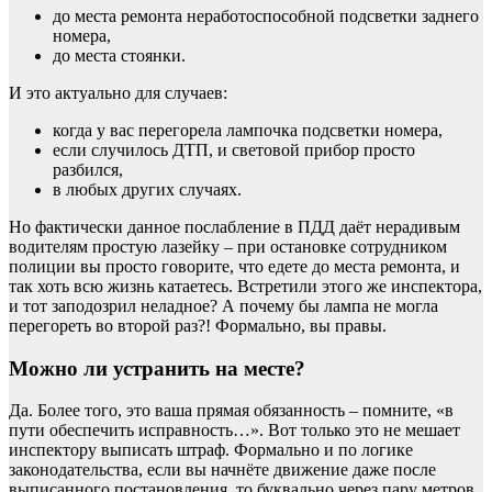
до места ремонта неработоспособной подсветки заднего
номера,
до места стоянки.
И это актуально для случаев:
когда у вас перегорела лампочка подсветки номера,
если случилось ДТП, и световой прибор просто
разбился,
в любых других случаях.
Но фактически данное послабление в ПДД даёт нерадивым
водителям простую лазейку – при остановке сотрудником
полиции вы просто говорите, что едете до места ремонта, и
так хоть всю жизнь катаетесь. Встретили этого же инспектора,
и тот заподозрил неладное? А почему бы лампа не могла
перегореть во второй раз?! Формально, вы правы.
Можно ли устранить на месте?
Да. Более того, это ваша прямая обязанность – помните, «в
пути обеспечить исправность…». Вот только это не мешает
инспектору выписать штраф. Формально и по логике
законодательства, если вы начнёте движение даже после
выписанного постановления, то буквально через пару метров