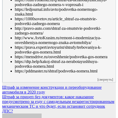
podsvetku-zadnego-nomera-v-voprosah-i
https://ledjournal.info/avto/podsvetka-nomernogo-
znaka.html
https://1000sovetov.ru/article_shtraf-za-otsutstvie-
podsvetki-zadnego-nomera
http://pravo-auto.com/shtraf-za-otsutstvie-podsvetki-
zadnego-nomera/
http://www.AvtoKrasim.ru/remont-i-modernizaciya-
osveshheniya-nomernogo-znaka-avtomobilya/
https://prava.expert/avtoyurist/shtrafy/trebovaniya-k-
podsvetke-gos-nomera.html
https://mensdrive.ru/osveshhenie/podsvetka-gos-nomera
https://dtp.help/kakoj-shtraf-za-nerabotayushhuyu-
podsvetku-nomera.html
https://pddmaster.ru/shtraf/podsvetka-nomera.html
[свернуть]
Навигация
Штраф за изменение конструкции и переоборудование
автомобиля в 2020 году
по
Штраф за прицеп без документов: какое наказание
записям
предусмотрено за езду с самодельным незарегистрированным
механическим ТС и что будет, если остановит сотрудник
ДПС?