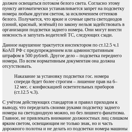
должен освещаться потоком белого света. Согласно этому
пункту автоматически устанавливается запрет на подсветку
номера любым другим светом, за исключением оттенков
белого. Получается, что яркие и сочные цвета светодиодов
(синий, красный, зелёный) по закону нельзя задействовать в
организации подсветки заднего номера. Они могут внести
неясность и запутать водителей ТС, следующих сзади.
Данное нарушение трактуется инспектором по ст.12.5 ч.1
КоАП РФ с предупреждением или административным
штрафом в 500 рублей. Другое дело – подсветка переднего
номера. По всем нормативным документам она должна
отсутствовать.
Наказание за установку подсветки гос. номера
спереди будет более строгим – лишение прав на 6–
12 мес. с конфискацией осветительных приборов
(ст.12.5 ч.3).
С учётом действующих стандартов и правил приходим к
выводу, что переделать своими руками подсветку заднего
номера на светодиодную можно, но без лишнего фанатизма.
Главное, не привлекать внимание должностных лиц слишком
ярким светом, освещающим не только знак, но и часть
дорожного полотна и не делать из подсветки номера машины