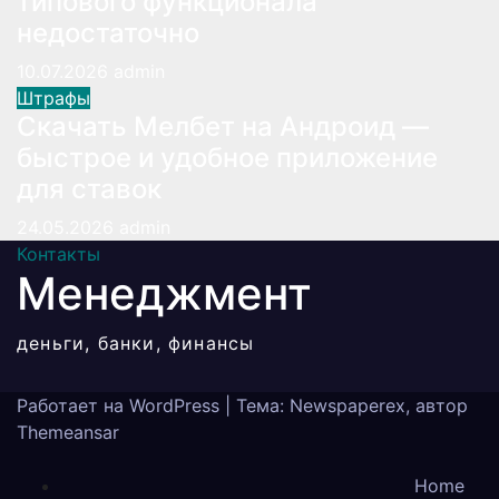
типового функционала
недостаточно
10.07.2026
admin
Штрафы
Скачать Мелбет на Андроид —
быстрое и удобное приложение
для ставок
24.05.2026
admin
Контакты
Менеджмент
деньги, банки, финансы
Работает на WordPress
|
Тема: Newspaperex, автор
Themeansar
Home