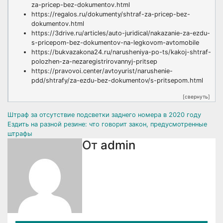
za-pricep-bez-dokumentov.html
https://regalos.ru/dokumenty/shtraf-za-pricep-bez-
dokumentov.html
https://3drive.ru/articles/auto-juridical/nakazanie-za-ezdu-
s-pricepom-bez-dokumentov-na-legkovom-avtomobile
https://bukvazakona24.ru/narusheniya-po-ts/kakoj-shtraf-
polozhen-za-nezaregistrirovannyj-pritsep
https://pravovoi.center/avtoyurist/narushenie-
pdd/shtrafy/za-ezdu-bez-dokumentov/s-pritsepom.html
[свернуть]
Навигация
Штраф за отсутствие подсветки заднего номера в 2020 году
Ездить на разной резине: что говорит закон, предусмотренные
по
штрафы
От
admin
записям