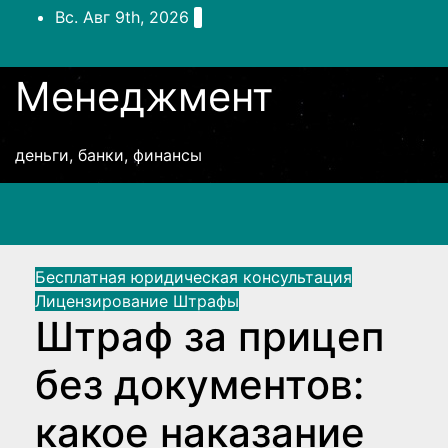
Перейти
Вс. Авг 9th, 2026
к
содержимому
Менеджмент
деньги, банки, финансы
Бесплатная юридическая консультация
Лицензирование
Штрафы
Штраф за прицеп
без документов:
какое наказание