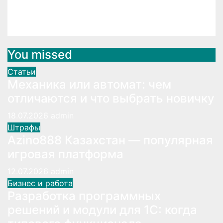
до сих пор
Май 6, 2026
admin
You missed
Статьи
Механика или автомат: чем
отличаются и что выбрать новичку
18.07.2026
admin
Штрафы
Azino888 Казахстан — популярная
игровая платформа
12.07.2026
admin
Бизнес и работа
Разработка программных
решений и модули для 1С: когда