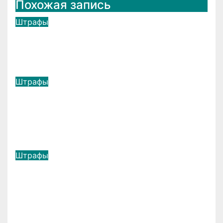
Похожая запись
Штрафы
Azino888 Казахстан —
популярная игровая платформа
Июл 12, 2026
admin
Штрафы
Скачать Мелбет на Андроид —
быстрое и удобное приложение
для ставок
Май 24, 2026
admin
Штрафы
Как Ганзейский союз построил
первую в Европе торговую
сверхдержаву: уроки
экономики, которые работают