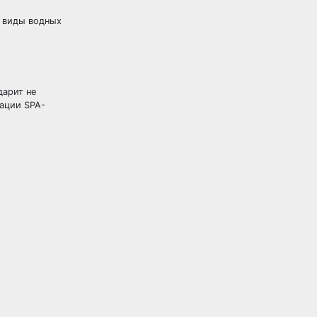
е виды водных
дарит не
тации SPA-