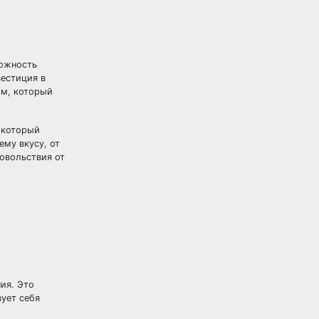
можность
вестиция в
ом, который
 который
ему вкусу, от
овольствия от
ия. Это
ует себя