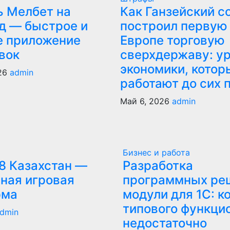
ь Мелбет на
Как Ганзейский с
д — быстрое и
построил первую
е приложение
Европе торговую
вок
сверхдержаву: у
экономики, котор
026
admin
работают до сих 
Май 6, 2026
admin
Бизнес и работа
8 Казахстан —
Разработка
ная игровая
программных ре
рма
модули для 1С: к
типового функци
dmin
недостаточно