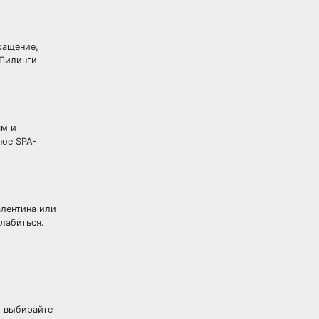
ращение,
 Пилинги
ям и
ное SPA-
алентина или
лабиться.
и выбирайте