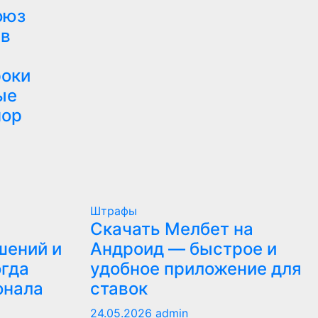
оюз
 в
роки
ые
пор
Штрафы
Скачать Мелбет на
шений и
Андроид — быстрое и
огда
удобное приложение для
онала
ставок
24.05.2026
admin