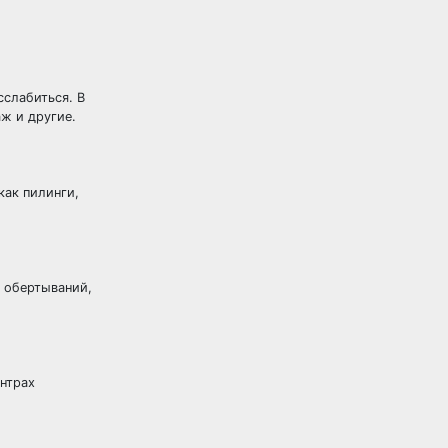
сслабиться. В
ж и другие.
как пилинги,
ы обертываний,
нтрах