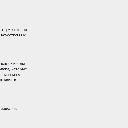
нструменты для
 качественные
о как символы
флаги, которые
 начиная от
ыглядят и
изделия,