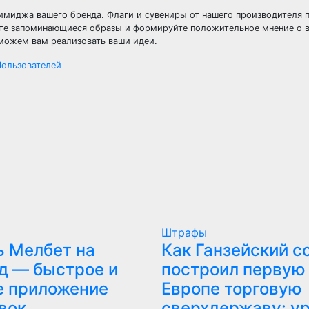
имиджа вашего бренда. Флаги и сувениры от нашего производителя 
айте запоминающиеся образы и формируйте положительное мнение о 
оможем вам реализовать ваши идеи.
Пользователей
Штрафы
ь Мелбет на
Как Ганзейский с
д — быстрое и
построил первую
е приложение
Европе торговую
вок
сверхдержаву: у