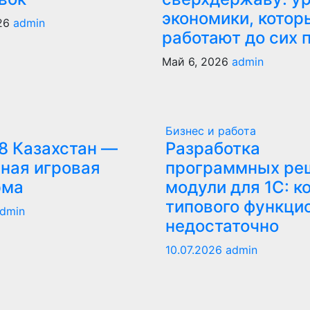
экономики, котор
026
admin
работают до сих 
Май 6, 2026
admin
Бизнес и работа
8 Казахстан —
Разработка
ная игровая
программных ре
рма
модули для 1С: к
типового функци
dmin
недостаточно
10.07.2026
admin