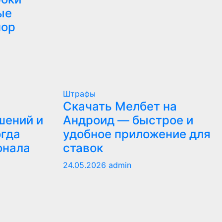
ые
пор
Штрафы
Скачать Мелбет на
шений и
Андроид — быстрое и
огда
удобное приложение для
онала
ставок
24.05.2026
admin