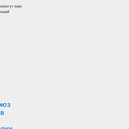
помогут вам
вашей
оюз
 в
роки