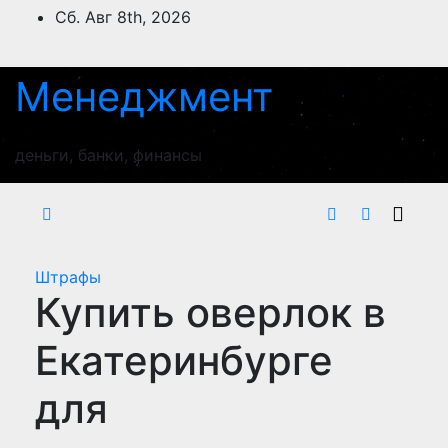
Перейти
Сб. Авг 8th, 2026
к
содержимому
Менеджмент
деньги, банки, финансы
Штрафы
Купить оверлок в
Екатеринбурге
для