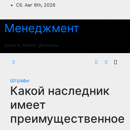
Перейти
Сб. Авг 8th, 2026
к
содержимому
Менеджмент
деньги, банки, финансы
Штрафы
Какой наследник
имеет
преимущественное