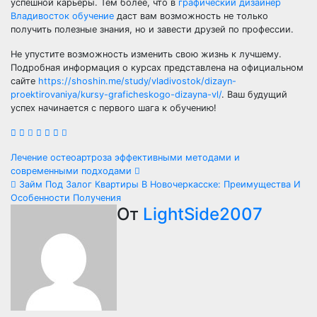
успешной карьеры. Тем более, что в
графический дизайнер
Владивосток обучение
даст вам возможность не только
получить полезные знания, но и завести друзей по профессии.
Не упустите возможность изменить свою жизнь к лучшему.
Подробная информация о курсах представлена на официальном
сайте
https://shoshin.me/study/vladivostok/dizayn-
proektirovaniya/kursy-graficheskogo-dizayna-vl/
. Ваш будущий
успех начинается с первого шага к обучению!
Навигация
Лечение остеоартроза эффективными методами и
современными подходами
по
Займ Под Залог Квартиры В Новочеркасске: Преимущества И
Особенности Получения
записям
От
LightSide2007