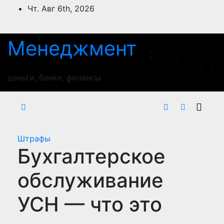
Перейти
Чт. Авг 6th, 2026
к
содержимому
Менеджмент
деньги, банки, финансы
Штрафы
Бухгалтерское
обслуживание
УСН — что это