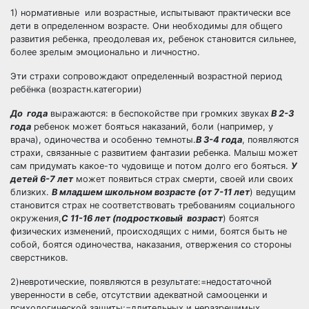
1) нормативные или возрастные, испытывают практически все
дети в определенном возрасте. Они необходимы для общего
развития ребенка, преодолевая их, ребенок становится сильнее,
более зрелым эмоционально и личностно.
Эти страхи сопровождают определенный возрастной период
ребёнка (возрастн.категории)
До года
выражаются: в беспокойстве при громких звуках
В 2-3
года
ребенок может бояться наказаний, боли (например, у
врача), одиночества и особенно темноты.
В 3-4 года
, появляются
страхи, связанные с развитием фантазии ребенка. Малыш может
сам придумать какое-то чудовище и потом долго его бояться.
У
детей 6-7 лет
может появиться страх смерти, своей или своих
близких.
В младшем школьном возрасте (от 7-11 лет
) ведущим
становится страх не соответствовать требованиям социального
окружения,
С 11-16 лет (подростковый возраст
) боятся
физических изменений, происходящих с ними, боятся быть не
собой, боятся одиночества, наказания, отвержения со стороны
сверстников.
2)невротические, появляются в результате:=недостаточной
уверенности в себе, отсутствии адекватной самооценки и
психологической защиты;=длительных и неразрешимых