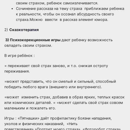
своим страхом, ребенок самоизлечивается.
Сочинение рассказа на тему страха приближаем ребенка
к реальности, чтобы он осознал абсурдность своего
страха.Можно ввести в рассказ элемент юмора.
2)
Сказкотерапия
3) Психокорекционные игры
дают ребенку возможность
овладеть своим страхом.
В игре ребёнок :
= переживает свой страх заново, и т.о. снижая остроту
переживания.
=может представить, что он смелый и сильный, способный
победить любого врага (внешнего или внутреннего).
=может изменить страх, добавив в образ ярких, теплых красок
или комических деталей. = =может сделать свой страх совсем
маленьким и пожалеть его.
Игры : «Пятнашки» даёт профилактику боязни нападения,
уколов и физических наказаний, «Нить
повествования»,»Портрет моего страха», «Фоторобот страха»