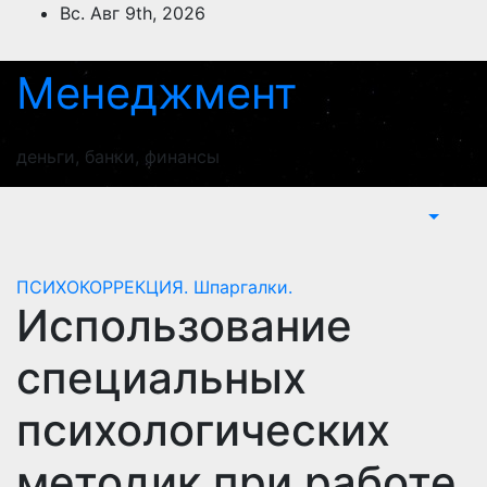
Перейти
Вс. Авг 9th, 2026
к
содержимому
Менеджмент
деньги, банки, финансы
ПСИХОКОРРЕКЦИЯ. Шпаргалки.
Использование
специальных
психологических
методик при работе