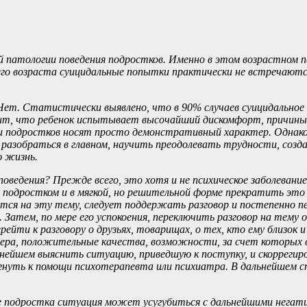
 патологии поведения подростков. Именно в этом возрастном п
него возраста суицидальные попытки практически не встречаютс
т. Статистически выявлено, что в 90% случаев суицидальное по
чит, что ребенок испытывает высочайший дискомфорт, причины
и подростков носят просто демонстративный характер. Однако 
 разобраться в главном, научить преодолевать трудности, созд
ю жизнь.
дения? Прежде всего, это хотя и не психическое заболевание в
подростком и в мягкой, но решительной форме прекратить это 
тся на эту тему, следует поддержать разговор и постепенно п
атем, по мере его успокоения, переключить разговор на тему о д
йти к разговору о друзьях, товарищах, о тех, кто ему близок и
ера, положительные качества, возможности, за счет которых 
нейшем выяснить ситуацию, приведшую к поступку, и скоррегиро
нуть к помощи психотерапевта или психиатра. В дальнейшем с
е подростка ситуация может усугубиться с дальнейшими негатив