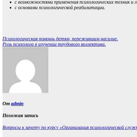
с возможностями применения психологических техник и 
с основами психологической реабилитации.
Навигация
Психологическая помощь детям, пережившим насилие.
Роль психолога в изучении трудового коллектива.
по
записям
От
admin
Похожая запись
Вопросы к зачету по курсу «Организация психологической слу