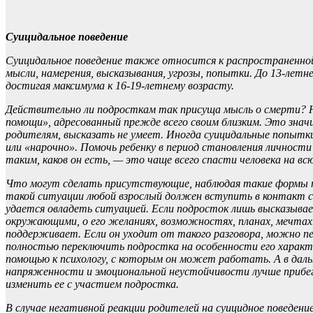
Суицидальное поведение
Суицидальное поведение также относится к распространенной
мысли, намерения, высказывания, угрозы, попытки. До 13-лет
достигая максимума к 16-19-летнему возрасту.
Действительно ли подросткам так присуща мысль о смерти? Не
помощи», адресованный прежде всего своим близким. Это зна
родителям, высказать не умеет. Иногда суицидальные попытк
или «нарочно». Помочь ребенку в период становления личности
таким, каков он есть, — это чаще всего спасти человека на вс
Что могут сделать присутствующие, наблюдая такие формы пове
такой ситуации любой взрослый должен вступить в контакт с 
удается овладеть ситуацией. Если подросток лишь высказывае
окружающими, о его желаниях, возможностях, планах, мечтах. З
поддерживает. Если он уходит от такого разговора, можно пере
полностью переключить подростка на особенности его характ
помощью к психологу, с которым он может работать. А в даль
напряженности и эмоциональной неустойчивости лучше прибег
изменить ее с участием подростка.
В случае негативной реакции родителей на суицидное поведени