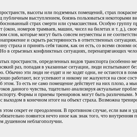
пространств, высоты или подземных помещений, страх покрасне
ед публичным выступлением, боязнь пользоваться некоторыми ви
обоснованный страх смерти или сумасшествия. Особую группу п
т (окон, номеров трамваев, машин, чисел на билетах и т. д.), 
м слов, которые могут быть совсем неуместны и не соответство
апряжение и скрыть растерянность в ответственных ситуациях.
ину страха и принять себя таким, как он есть, со всеми своими
. Но в серьезных конфликтных ситуациях, перенапрягающих чело
ытых пространств, определенных видов транспорта (особенно мет
всякий раз, попадая в указанные ситуации, люди испытывают бе
. Обычно эти люди не ездят и не ходят одни, не остаются в пом
рошо работают, все успевают и никому не жалуются на свое состо
 этом. То есть не само помещение действует на них плохо, а мысл
стоков данного чувства, тщательно анализируя актуальные проб
анспорту. Формы и приемы тренировок могут быть различными. 
с выходом в конечном итоге на объект страха. Возможна тренир
 этом секрет ее преодоления. В противном случае, если вам и уд
бязательно появится нечто иное как знак того, что внутренняя 
ем душевном неблагополучии.