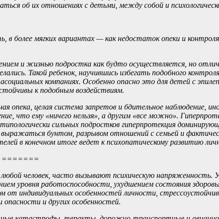
ься об их отношениях с детьми, между собой и психологической
ь, в более мягких вариантах — как недостаток опеки и контроля
дением и жизнью подростка как будто осуществляется, но отли
елались. Такой ребенок, научившись избегать подобного контро
асоциальных компаниях. Особенно опасно это для детей с эпил
устойчивы к подобным воздействиям.
ая опека, целая система запретов и бдительное наблюдение, и
ение, что ему «ничего нельзя», а другим «все можно». Гиперпр
У типологически сильных подростков гиперпротекция доминиру
ыражаться бунтом, разрывом отношений с семьей и фактически 
телей в конечном итоге ведет к психопатическому развитию лич
=======
 любой человек, часто вызывают психическую напряженность. 
ением уровня работоспособности, ухудшением состояния здоровь
гом от индивидуальных особенностей личности, стрессоустойчив
 опасности и других особенностей.
енные катастрофы, теракты, дорожно-транспортные и авиацио