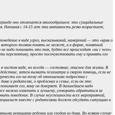
ериоде оно отличается многообразием: это суицидальные
я. Начиная с 14-15 лет эта активность резко возрастает,
ведение в виде угроз, высказываний, намерений — это «крик о
 которого толком понять не может, а в форме, понятной
не надо понимать это так, будто все происходит «ни с чего»
ать перспективу, просто посочувствовать ему и принять его
 чистом виде, но всегда — состояние, опасное для жизни. В
действие, затем вызвать психиатра и скорую помощь, если не
еревести его на тему об отношениях подростка с
оме и родителях, о проблемах в семье, если он это
 понимает его, кому он доверяет. В дальнейшем надо
все можно изменить к лучшему, уговорить обратиться за
вать поведение. В случае неуспешности всех мероприятий,
пециалист вместе с родителями должен обсудить ситуацию и
ными реакциями ребенка или уходом из дома. Во всяком случае