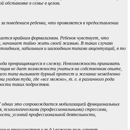
 обстановке в семье в целом.
 за поведением ребенка, что проявляется в предоставлении
чается крайним формализмом. Ребенок чувствует, что
ля, начинает тайно жить своей жизнью. В таких случаях
ептоидным, лабильным и шизоидным типами акцентуаций, в то
ногда превращающееся в слежку. Невозможность принимать
отекция не дает возможности учиться на собственном опыте,
ющего типа вызывает бурный протест и желание немедленно
уходом туда, где «все можно», т. е. в различного рода
ности таких подростков.
У одних это сопровождается мобилизацией функциональных
я, психологическими (профессиональными) стрессами,
ости, условий профессиональной деятельности,
нные происшествия и т.д.) важную роль играют