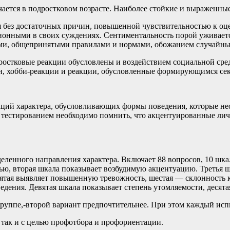
чается в подростковом возрасте. Наиболее стойкие и выраженны
я без достаточных причин, повышенной чувствительностью к оц
онными в своих суждениях. Сентиментальность порой уживается
тами, общепринятыми правилами и нормами, обожанием случайны
ростковые реакции обусловлены и воздействием социальной сре
и, хобби-реакции и реакции, обусловленные формирующимся сек
аций характера, обусловливающих формы поведения, которые н
д тестированием необходимо помнить, что акцентуированные ли
еделенного направления характера. Включает 88 вопросов, 10 ш
ью, вторая шкала показывает возбудимую акцентуацию. Третья 
Пятая выявляет повышенную тревожность, шестая — склонность к
дения. Девятая шкала показывает степень утомляемости, десят
руппе,-второй вариант предпочтительнее. При этом каждый испы
 так и с целью профотбора и профориентации.