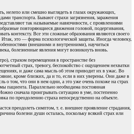
ть, нелепо или смешно выглядеть в глазах окружающих,
дами транспорта. Бывают страхи загрязнения, заражения
редставляют так называемые навязчивости, с проявлениями
своеобразные повторяющиеся движения головой, подергивания,
вать контексту. Все эти сложные образования являются своего
 Итак, это — форма психологической защиты. Иногда человеку,
 особенностями (внешними и внутренними), научиться
века, болезненные явления могут возникнуть вновь.
ро), страхом перемещения в пространстве без
зотчетный страх, тревогу, беспокойство с ощущением нехватки
ещениях, и даже сама мысль об этом приводит их в ужас. Во
яние, кроме близких, да и то, если в них уверены. Они даже в
ь о том, что они в нем одни, а это уже очень похоже на страх
лемы пациента. Параллельно необходима постоянная
Можно сначала проигрывать ситуацию в уме, постепенно
овка по преодолению страха непосредственно на объекте.
астся преодолеть симптом, т. е. внешнее проявление страдания,
причина болезни души осталась, поскольку всякий страх или