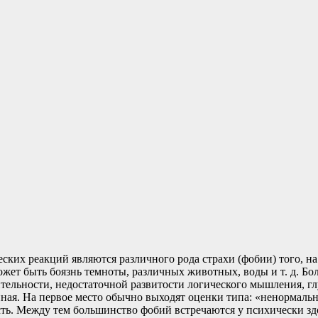
ских реакций являются различного рода страхи (фобии) того, н
 может быть боязнь темноты, различных животных, воды и т. д.
ительности, недостаточной развитости логического мышления, г
ая. На первое место обычно выходят оценки типа: «ненормальный
сть. Между тем большинство фобий встречаются у психически з