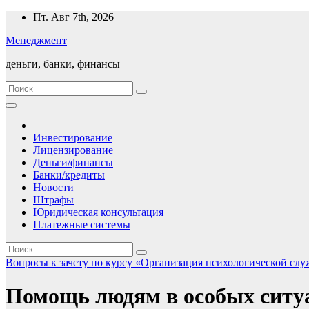
Перейти
Пт. Авг 7th, 2026
к
Менеджмент
содержимому
деньги, банки, финансы
Инвестирование
Лицензирование
Деньги/финансы
Банки/кредиты
Новости
Штрафы
Юридическая консультация
Платежные системы
Вопросы к зачету по курсу «Организация психологической сл
Помощь людям в особых ситу