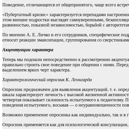
Поведение, отличающееся от общепринятого, чаще всего встре
«Пубертатный кризис» характеризуется перепадами настроени
этом внешне подростки выглядят самоуверенными, безапелляци
развязностью, показной независимостью, борьбой с авторите
По мнению А. Е. Личко и его сотрудников, специфические под
относит реакции эмансипации, группирования со сверстникам
Акцентуации характера
Теперь мы подошли непосредственно к рассмотрению акценту
правильно строить свое поведение при общении с ними. Пере
выделением ярких черт характера.
Характерологический опросник К. Леонгарда
Опросник предназначен для выявления акцентуаций, т. е. опр
шкала характеризует личность с высокой жизненной активност
четвертая показывает склонность испытуемого к педантизму. 
поведения испытуемого, восьмая — о неуравновешенности пове
Возможно применение опросника как индивидуально, так и в г
Опросник применяется как для психологической консультации,