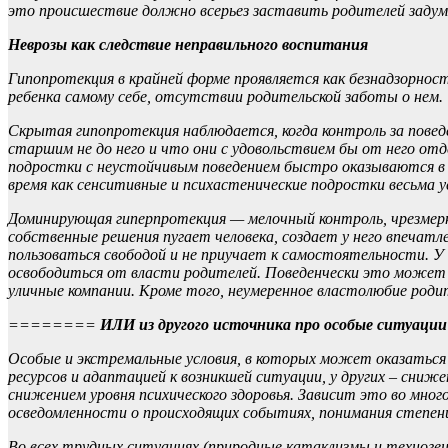
это происшествие должно всерьез заставить родителей задумат
Неврозы как следствие неправильного воспитания
Гипопротекция в крайней форме проявляется как безнадзорност
ребенка самому себе, отсутствии родительской заботы о нем.
Скрытая гипопротекция наблюдается, когда контроль за пове
старшим не до него и что они с удовольствием бы от него отд
подростки с неустойчивым поведением быстро оказываются в 
время как сенситивные и психастенические подростки весьма 
Доминирующая гиперпротекция — мелочный контроль, чрезмерн
собственные решения пугает человека, создает у него впечатл
пользоваться свободой и не приучает к самостоятельности. 
освободиться от власти родителей. Поведенчески это может в
уличные компании. Кроме того, неумеренное властолюбие роди
========
ИЛИ из другого источника про особые ситуации
Особые и экстремальные условия, в которых может оказаться
ресурсов и адаптацией к возникшей ситуации, у других – сниж
снижением уровня психического здоровья. Зависит это во мно
осведомленности о происходящих событиях, понимания степени
Во всех трудных ситуациях (природные катаклизмы и техног