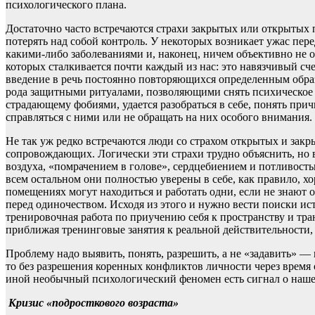
психологического плана.
Достаточно часто встречаются страхи закрытых или открытых 
потерять над собой контроль. У некоторых возникает ужас пер
какими-либо заболеваниями и, наконец, ничем объективно не 
которых сталкивается почти каждый из нас: это навязчивый сче
введение в речь постоянно повторяющихся определенным образо
рода защитными ритуалами, позволяющими снять психическое н
страдающему фобиями, удается разобраться в себе, понять прич
справляться с ними или не обращать на них особого внимания
Не так уж редко встречаются люди со страхом открытых и закр
сопровождающих. Логически эти страхи трудно объяснить, но 
воздуха, «помрачением в голове», сердцебиением и потливостью
всем остальном они полностью уверены в себе, как правило, хо
помещениях могут находиться и работать одни, если не знают об
перед одиночеством. Исходя из этого и нужно вести поиски и
тренировочная работа по приучению себя к пространству и тр
приближая тренинговые занятия к реальной действительности, 
Проблему надо выявить, понять, разрешить, а не «задавить» — в
то без разрешения коренных конфликтов личности через время о
иной необычный психологический феномен есть сигнал о наш
Кризис «подросткового возраста»