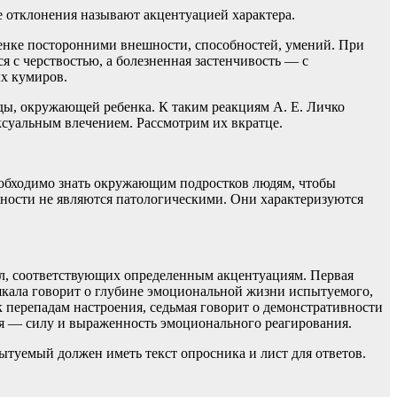
е отклонения называют акцентуацией характера.
енке посторонними внешности, способностей, умений. При
 с черствостью, а болезненная застенчивость — с
х кумиров.
ды, окружающей ребенка. К таким реакциям А. Е. Личко
суальным влечением. Рассмотрим их вкратце.
еобходимо знать окружающим подростков людям, чтобы
чности не являются патологическими. Они характеризуются
кал, соответствующих определенным акцентуациям. Первая
шкала говорит о глубине эмоциональной жизни испытуемого,
 перепадам настроения, седьмая говорит о демонстративности
ая — силу и выраженность эмоционального реагирования.
туемый должен иметь текст опросника и лист для ответов.