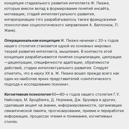
концепция стадиального развития интеллекта Ж. Пиаже,
которые внесли вклад в формирование понятий инсайта,
мотивации, стадий интеллектуального развития,
интериоризации (что разрабатывалось также французскими
психологами социологического направления А. Валлоном, П.
Жане).
Операциональная концепция
Ж.
Пиаже начиная с 20-х годов
нашего столетия становится одной из основных мировых
теорий развития интеллекта, мышления. В контексте этой
концепции разрабатываются понятия социализации, центрации
—децентрации, специфичности адаптации, обратимости
действий, стадии интеллектуального развития. Следует
отметить, что в науку XX в. Ж. Пиаже вошел прежде всего как
один из наиболее ярких представителей «синтетического
подхода к исследованию психики» .
Когнитивная психология
60
—
80-х годов нашего столетия Г.У.
Найссера, М. Бродбента, Д. Нормана, Дж. Брунера и других,
сделавшая акцент на знании, информированности, организации
семантической памяти, прогнозировании, приеме и переработке
информации, процессах чтения и понимания, когнитивных
стилях.