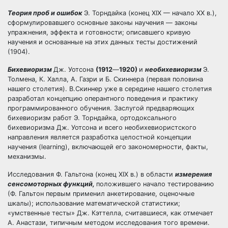
Теория проб и ошибок
Э. Торндайка (конец XIX — начало XX в.),
сформулировавшего основные законы научения — законы
упражнения, эффекта и готовности; описавшего кривую
научения и основанные на этих данных тесты достижений
(1904).
Бихевиоризм
Дж. Уотсона
(1912
—
1920)
и
необихевиоризм
Э.
Толмена, К. Халла, А. Газри и Б. Скиннера (первая половина
нашего столетия). В.Скиннер уже в середине нашего столетия
разработал концепцию оперантного поведения и практику
программированного обучения. Заслугой предваряющих
бихевиоризм работ Э. Торндайка, ортодоксального
бихевиоризма Дж. Уотсона и всего необихевиористского
направления является разработка целостной концепции
научения (learning), включающей его закономерности, факты,
механизмы.
Исследования Ф. Гальтона (конец XIX в.) в области
измерения
сенсомоторных функций,
положившего начало тестированию
(Ф. Гальтон первым применил анкетирование, оценочные
шкалы); использование математической статистики;
«умственные тесты» Дж. Кэттелла, считавшиеся, как отмечает
А. Анастази, типичным методом исследования того времени.