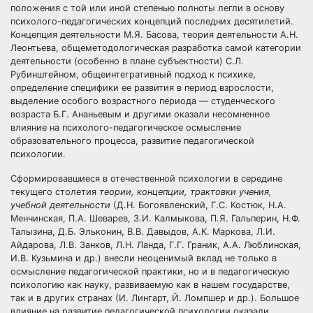
положения с той или иной степенью полноты легли в основу
психолого-педагогических концепций последних десятилетий.
Концепция деятельности М.Я. Басова, теория деятельности А.Н.
Леонтьева, общеметодологическая разработка самой категории
деятельности (особенно в плане субъектности) С.Л.
Рубинштейном, общеинтегративный подход к психике,
определение специфики ее развития в период взрослости,
выделение особого возрастного периода — студенческого
возраста Б.Г. Ананьевым и другими оказали несомненное
влияние на психолого-педагогическое осмысление
образовательного процесса, развитие педагогической
психологии.
Сформировавшиеся в отечественной психологии в середине
текущего столетия
теории, концепции, трактовки учения,
учебной деятельности
(Д.Н. Богоявленский, Г.С. Костюк, Н.А.
Менчинская, П.А. Шеварев, З.И. Калмыкова, П.Я. Гальперин, Н.Ф.
Талызина, Д.Б. Эльконин, В.В. Давыдов, А.К. Маркова, Л.И.
Айдарова, Л.В. Занков, Л.Н. Ланда, Г.Г. Граник, А.А. Люблинская,
И.В. Кузьмина и др.) внесли неоценимый вклад не только в
осмысление педагогической практики, но и в педагогическую
психологию как науку, развиваемую как в нашем государстве,
так и в других странах (И. Лингарт, Й. Ломпшер и др.). Большое
влияние на развитие педагогической психологии оказали