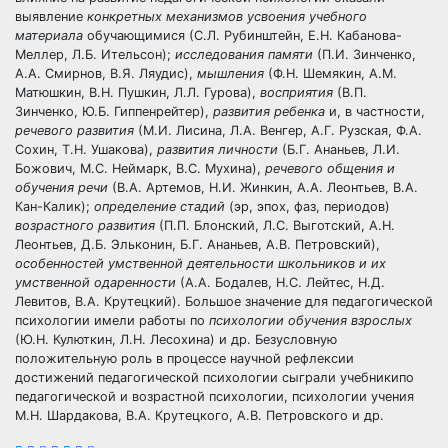
выявление
конкретных механизмов усвоения учебного
материала
обучающимися (С.Л. Рубинштейн, Е.Н. Кабанова-
Меллер, Л.Б. Ительсон);
исследования памяти
(П.И. Зинченко,
А.А. Смирнов, В.Я. Ляудис),
мышления
(Ф.Н. Шемякин, A.M.
Матюшкин, В.Н. Пушкин, Л.Л. Гурова),
восприятия
(В.П.
Зинченко, Ю.Б. Гиппенрейтер),
развития ребенка
и, в частности,
речевого развития
(М.И. Лисина, Л.А. Венгер, А.Г. Рузская, Ф.А.
Сохин, Т.Н. Ушакова),
развития личности
(Б.Г. Ананьев, Л.И.
Божович, М.С. Неймарк, B.C. Мухина),
речевого общения и
обучения речи
(В.А. Артемов, Н.И. Жинкин, А.А. Леонтьев, В.А.
Кан-Калик);
определение стадий
(эр, эпох, фаз, периодов)
возрастного развития
(П.П. Блонский, Л.С. Выготский, А.Н.
Леонтьев, Д.Б. Эльконин, Б.Г. Ананьев, А.В. Петровский),
особенностей умственной деятельности школьников и их
умственной одаренности
(А.А. Бодалев, Н.С. Лейтес, Н.Д.
Левитов, В.А. Крутецкий). Большое значение для педагогической
психологии имели работы по
психологии обучения взрослых
(Ю.Н. Кулюткин, Л.Н. Лесохина) и др. Безусловную
положительную роль в процессе научной рефлексии
достижений педагогической психологии сыграли учебникипо
педагогической и возрастной психологии, психологии учения
М.Н. Шардакова, В.А. Крутецкого, А.В. Петровского и др.