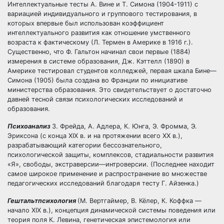
Интеллектуальные тесты А. Вине и Т. Симона (1904-1911) с
вариацией индивидуального и группового тестирования, в
которых впервые был использован коэффициент
интеллектуального развития как отношение умственного
возраста к фактическому (Л. Термен в Америке в 1916 г.).
Существенно, что Ф. Гальтон начинал свои первые (1884)
измерения в системе образования, Дж. Кэттелл (1890) в
Америке тестировал студентов колледжей, первая шкала Бине—
Симона (1905) была создана во Франции по инициативе
министерства образования. Это свидетельствует о достаточно
давней тесной связи психологических исследований и
образования.
Психоанализ
3. Фрейда, А. Адлера, К. Юнга, Э. Фромма, Э.
Эриксона (с конца XIX в. и на протяжении всего XX в.),
разрабатывающий категории бессознательного,
психологической защиты, комплексов, стадиальности развития
«Я», свободы, экстраверсии—интроверсии. (Последнее находит
самое широкое применение и распространение во множестве
педагогических исследований благодаря тесту Г. Айзенка.)
Гештальтпсихология
(М. Вертгаймер, В. Кёлер, К. Коффка —
начало XIX в.), концепция динамической системы поведения или
теория поля К. Левина, генетическая эпистемология или