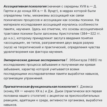
Ассоциативная психология
(начиная с середины XVIII в.— Д.
Гартли и до конца XIX в.— В. Вундт), в недрах которой были
определены типы, механизмы ассоциаций как связи
психических процессов и ассоциации как основы психики. На
материале исследования ассоциаций изучались особенности
памяти, научения. Здесь же отметим, что основы ассоциативной
трактовки психики были заложены Аристотелем (384—322 гг.
до н.э.), которому принадлежит заслуга введения понятия
«ассоциация», ее типов, разграничения двух видов разума
(нуса) на теоретический и практический, определения чувства
удовлетворения как фактора научения.
Эмпирические данные экспериментов
Г. Эббингауза (1885) по
исследованию процесса забывания и полученная им кривая
забывания, характер которой учитывается всеми
последующими исследователями памяти выработки навыков,
организации упражнений.
Прагматическая функциональная психология
У. Джемса
(конец XIX — начало XX в.) и Дж. Дьюи (практически вся первая
половина нашего столетия) с акцентом на приспособительных
реакциях, адаптации к среде, активности организма, выработке
навыков.