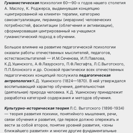
Гуманистическая
психология
60—90-х годов нашего столетия
А. Маслоу, К. Роджерса, выдвинувшая концепцию
«центрированной на клиенте» терапии, категорию
самоактуализации, пирамиды (иерархии) человеческих
потребностей, фасилитации (облегчения и активизации),
сформировавшая центрированный на учащемся
гуманистический подход в обучении.
Большое влияние на развитие педагогической психологии
оказали работы отечественных мыслителей, педагогов,
естествоиспытателей — И.М.Сеченова, И.П.Павлова,
К.Д.Ушинского, А.Ф.Лазурского, П.Ф.Лесгафта, Л.С.Выготского,
П.П.Блонского и др. Основой практически всех отечественных
педагогических концепций послужила
педагогическая
антропология
К.Д. Ушинского (1824—1870). В ней утверждался
воспитывающий характер обучения, деятельностная
(деятельная) природа человека. К.Д. Ушинскому принадлежит
разработка категорий содержания и методов обучения.
Культурно-историческая теория
Л.С. Выготского (1896-1934)
— теория развития психики, понятийного мышления, речи,
связи обучения и развития, где первое должно опережать и
вести за собой второе, понятие уровней развития, «зоны
ближайшего развития» и многие другие фундаментальные