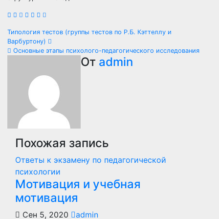
Навигация
Типология тестов (группы тестов по Р.Б. Кэттеллу и
Варбуртону)
по
Основные этапы психолого-педагогического исследования
От
admin
записям
Похожая запись
Ответы к экзамену по педагогической
психологии
Мотивация и учебная
мотивация
Сен 5, 2020
admin