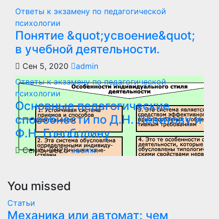
Ответы к экзамену по педагогической
психологии
Понятие &quot;усвоение&quot;
в учебной деятельности.
Сен 5, 2020
admin
Ответы к экзамену по педагогической
психологии
Основные педагогические
способности по Д.Н. Левитову и
Ф.Н. Гоноболину
Сен 5, 2020
admin
You missed
Статьи
Механика или автомат: чем