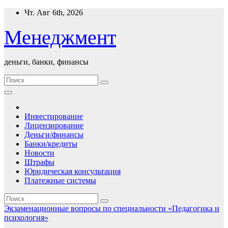
Перейти
Чт. Авг 6th, 2026
к
содержимому
Менеджмент
деньги, банки, финансы
Инвестирование
Лицензирование
Деньги/финансы
Банки/кредиты
Новости
Штрафы
Юридическая консультация
Платежные системы
Экзаменационные вопросы по специальности «Педагогика и
психология»