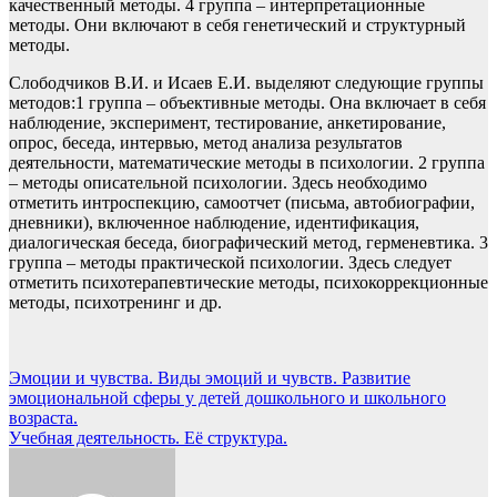
качественный методы. 4 группа – интерпретационные
методы. Они включают в себя генетический и структурный
методы.
Слободчиков В.И. и Исаев Е.И. выделяют следующие группы
методов:1 группа – объективные методы. Она включает в себя
наблюдение, эксперимент, тестирование, анкетирование,
опрос, беседа, интервью, метод анализа результатов
деятельности, математические методы в психологии. 2 группа
– методы описательной психологии. Здесь необходимо
отметить интроспекцию, самоотчет (письма, автобиографии,
дневники), включенное наблюдение, идентификация,
диалогическая беседа, биографический метод, герменевтика. 3
группа – методы практической психологии. Здесь следует
отметить психотерапевтические методы, психокоррекционные
методы, психотренинг и др.
Навигация
Эмоции и чувства. Виды эмоций и чувств. Развитие
эмоциональной сферы у детей дошкольного и школьного
по
возраста.
записям
Учебная деятельность. Её структура.