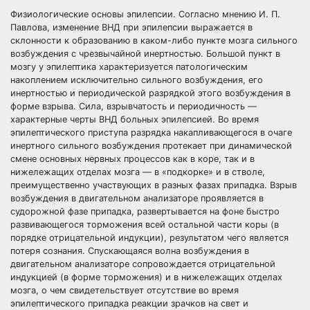
Физиологические основы эпилепсии. Согласно мнению И. П.
Павлова, изменение ВНД при эпилепсии выражается в
склонности к образованию в каком-либо пункте мозга сильного
возбуждения с чрезвычайной инертностью. Большой пункт в
мозгу у эпилептика характеризуется патологическим
накоплением исключительно сильного возбуждения, его
инертностью и периодической разрядкой этого возбуждения в
форме взрыва. Сила, взрывчатость и периодичность —
характерные черты ВНД больных эпилепсией. Во время
эпилептического приступа разрядка накапливающегося в очаге
инертного сильного возбуждения протекает при динамической
смене основных нервных процессов как в коре, так и в
нижележащих отделах мозга — в «подкорке» и в стволе,
преимущественно участвующих в разных фазах припадка. Взрыв
возбуждения в двигательном анализаторе проявляется в
судорожной фазе припадка, развертывается на фоне быстро
развивающегося торможения всей остальной части коры (в
порядке отрицательной индукции), результатом чего является
потеря сознания. Спускающаяся волна возбуждения в
двигательном анализаторе сопровождается отрицательной
индукцией (в форме торможения) и в нижележащих отделах
мозга, о чем свидетельствует отсутствие во время
эпилептического припадка реакции зрачков на свет и