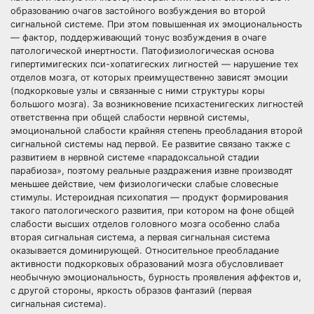
образованию очагов застойного возбуждения во второй
сигнальной системе. При этом повышенная их эмоциональность
— фактор, поддерживающий тонус возбуждения в очаге
патологической инертности. Патофизиологическая основа
гипертимигеских пси-хопатигеских лигностей — нарушение тех
отделов мозга, от которых преимущественно зависят эмоции
(подкорковые узлы и связанные с ними структуры коры
большого мозга). За возникновение психастенигеских лигностей
ответственна при общей слабости нервной системы,
эмоциональной слабости крайняя степень преобладания второй
сигнальной системы над первой. Ее развитие связано также с
развитием в нервной системе «парадоксальной стадии
парабиоза», поэтому реальные раздражения извне производят
меньшее действие, чем физиологически слабые словесные
стимулы. Истероидная психопатия — продукт формирования
такого патологического развития, при котором на фоне общей
слабости высших отделов головного мозга особенно слаба
вторая сигнальная система, а первая сигнальная система
оказывается доминирующей. Относительное преобладание
активности подкорковых образований мозга обусловливает
необычную эмоциональность, бурность проявления аффектов и,
с другой стороны, яркость образов фантазий (первая
сигнальная система).