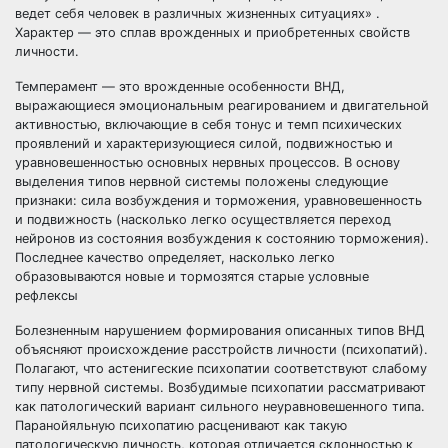
ведет себя человек в различных жизненных ситуациях» .
Характер — это сплав врожденных и приобретенных свойств
личности.
Темперамент — это врожденные особенности ВНД,
выражающиеся эмоциональным реагированием и двигательной
активностью, включающие в себя тонус и темп психических
проявлений и характеризующиеся силой, подвижностью и
уравновешенностью основных нервных процессов. В основу
выделения типов нервной системы положены следующие
признаки: сила возбуждения и торможения, уравновешенность
и подвижность (насколько легко осуществляется переход
нейронов из состояния возбуждения к состоянию торможения).
Последнее качество определяет, насколько легко
образовываются новые и тормозятся старые условные
рефлексы
Болезненным нарушением формирования описанных типов ВНД
объясняют происхождение расстройств личности (психопатий).
Полагают, что астенигеские психопатии соответствуют слабому
типу нервной системы. Возбудимые психопатии рассматривают
как патологический вариант сильного неуравновешенного типа.
Паранойяльную психопатию расценивают как такую
патологическую личность, которая отличается склонностью к